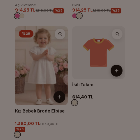
Açık Pembe
Ekru
914,25 TL
914,25 TL
1.219,00 TL
1.219,00 TL
%25
%25
%25
İkili Takım
614,40 TL
Kız Bebek Brode Elbise
1.380,00 TL
1.840,00 TL
%25