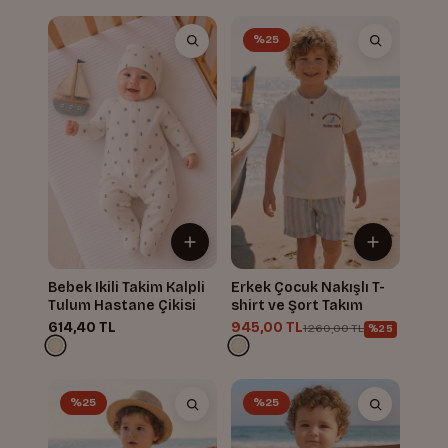
%25
Bebek Ikili Takim Kalpli
Erkek Çocuk Nakışlı T-
Tulum Hastane Çikisi
shirt ve Şort Takım
614,40 TL
945,00 TL
1.260,00 TL
%25
%25
%25