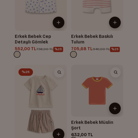
Erkek Bebek Cep
Erkek Bebek Baskılı
Detaylı Gömlek
Tulum
552,00 TL
705,68 TL
736,00 TL
940,00 TL
%25
%25
%25
Erkek Bebek Müslin
Şort
632,00 TL