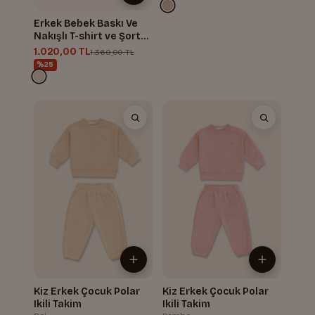
Erkek Bebek Baskı Ve
Nakışlı T-shirt ve Şort
Takım
1.020,00 TL
1.360,00 TL
%25
Kiz Erkek Çocuk Polar
Kiz Erkek Çocuk Polar
Ikili Takim
Ikili Takim