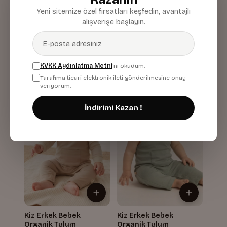
Yeni sitemize özel fırsatları keşfedin, avantajlı
alışverişe başlayın.
Kiz Erkek Bebek
Kiz Erkek Bebek
Organik Yelek
Organik Yelek
Mint
Pudra
439,87 TL
439,87 TL
KVKK Aydınlatma Metni
'ni okudum.
Tarafıma ticari elektronik ileti gönderilmesine onay
veriyorum.
İndirimi Kazan !
Kiz Erkek Bebek
Kiz Erkek Bebek
Organik Tulum
Organik Tulum