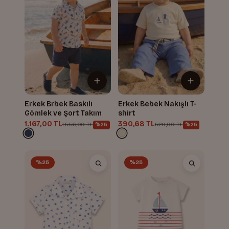
Erkek Brbek Baskılı
Erkek Bebek Nakışlı T-
Gömlek ve Şort Takım
shirt
1.167,00 TL
390,68 TL
1.556,00 TL
520,00 TL
%25
%25
%25
%25