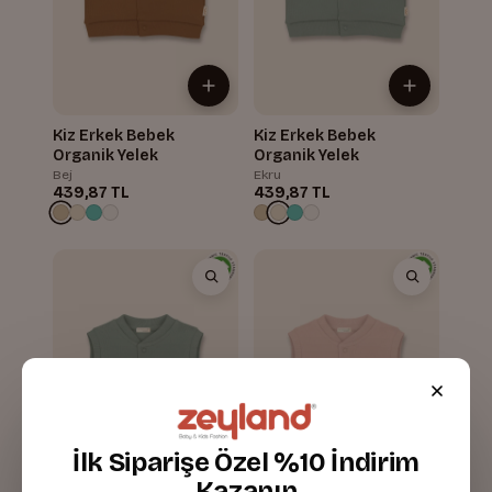
Kiz Erkek Bebek
Kiz Erkek Bebek
Organik Yelek
Organik Yelek
Bej
Ekru
439,87 TL
439,87 TL
İlk Siparişe Özel %10 İndirim
Kazanın