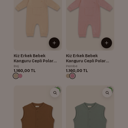
Kiz Erkek Bebek
Kiz Erkek Bebek
Kanguru Cepli Polar
Kanguru Cepli Polar
Tulum
Tulum
Bej
Pembe
1.160,00 TL
1.160,00 TL