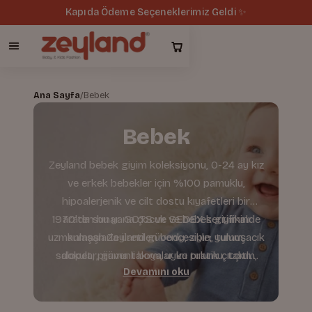
Kapıda Ödeme Seçeneklerimiz Geldi ✨
Ana Sayfa
/
Bebek
Bebek
Zeyland bebek giyim koleksiyonu, 0-24 ay kız
ve erkek bebekler için %100 pamuklu,
hipoalerjenik ve cilt dostu kıyafetleri bir
1970'ten bu yana çocuk ve bebek giyiminde
arada sunar. GOTS ve SEDEX sertifikalı
uzmanlaşan Zeyland güvencesiyle; yumuşacık
kumaşlarla üretilen body, zıbın, tulum,
salopet, pijama takımı, uyku tulumu, takım,
dokular, güvenli boyalar ve pratik çıtçıtlı
Devamını oku
kalıplar sunuyoruz. Kız Bebek ve Erkek Bebek
sweatshirt, pantolon ve dış giyim
seçenekleriyle bebeğinizin her anına konfor
kategorilerinden bebeğinize en uygun
parçaları kolayca keşfedin.
sağlar.