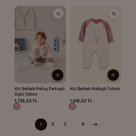
Kız Bebek Peluş Detaylı
Kız Bebek Nakışlı Tulum
Üçlü Takım
1.733,32 TL
1.013,32 TL
…
1
2
3
8