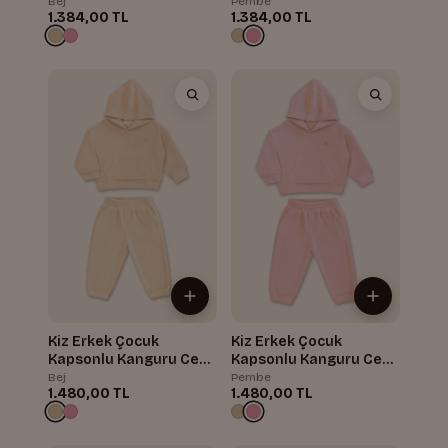
Bej
Pembe
1.384,00 TL
1.384,00 TL
Kiz Erkek Çocuk
Kiz Erkek Çocuk
Kapsonlu Kanguru Cepli
Kapsonlu Kanguru Cepli
Polar Ikili Takim
Polar Ikili Takim
Bej
Pembe
1.480,00 TL
1.480,00 TL