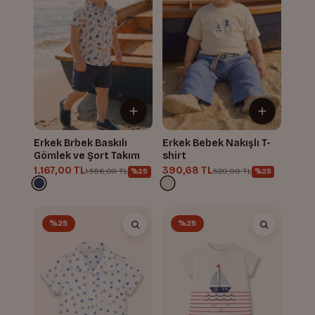
Erkek Brbek Baskılı
Erkek Bebek Nakışlı T-
Gömlek ve Şort Takım
shirt
1.167,00 TL
390,68 TL
1.556,00 TL
520,00 TL
%25
%25
%25
%25