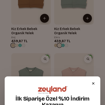
Kiz Erkek Bebek
Kiz Erkek Bebek
Organik Yelek
Organik Yelek
Bej
Ekru
439,87 TL
439,87 TL
İlk Siparişe Özel %10 İndirim
Kazanın