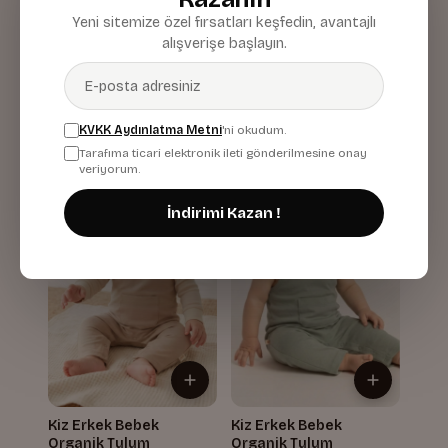
Yeni sitemize özel fırsatları keşfedin, avantajlı
alışverişe başlayın.
Kiz Erkek Bebek
Kiz Erkek Bebek
Organik Yelek
Organik Yelek
Mint
Pudra
439,87 TL
439,87 TL
KVKK Aydınlatma Metni
'ni okudum.
Tarafıma ticari elektronik ileti gönderilmesine onay
veriyorum.
İndirimi Kazan !
Kiz Erkek Bebek
Kiz Erkek Bebek
Organik Tulum
Organik Tulum