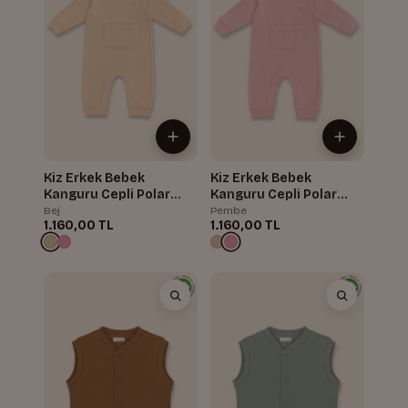
Kiz Erkek Bebek
Kiz Erkek Bebek
Kanguru Cepli Polar
Kanguru Cepli Polar
Tulum
Tulum
Bej
Pembe
1.160,00 TL
1.160,00 TL