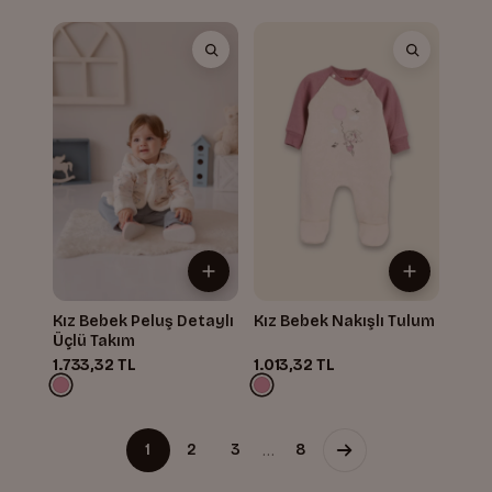
Kız Bebek Peluş Detaylı
Kız Bebek Nakışlı Tulum
Üçlü Takım
1.733,32 TL
1.013,32 TL
…
1
2
3
8