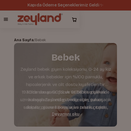
Kapıda Ödeme Seçeneklerimiz Geldi ✨
Ana Sayfa
/
Bebek
Bebek
Zeyland bebek giyim koleksiyonu, 0-24 ay kız
ve erkek bebekler için %100 pamuklu,
hipoalerjenik ve cilt dostu kıyafetleri bir
1970'ten bu yana çocuk ve bebek giyiminde
arada sunar. GOTS ve SEDEX sertifikalı
uzmanlaşan Zeyland güvencesiyle; yumuşacık
kumaşlarla üretilen body, zıbın, tulum,
salopet, pijama takımı, uyku tulumu, takım,
dokular, güvenli boyalar ve pratik çıtçıtlı
Devamını oku
kalıplar sunuyoruz. Kız Bebek ve Erkek Bebek
sweatshirt, pantolon ve dış giyim
seçenekleriyle bebeğinizin her anına konfor
kategorilerinden bebeğinize en uygun
parçaları kolayca keşfedin.
sağlar.