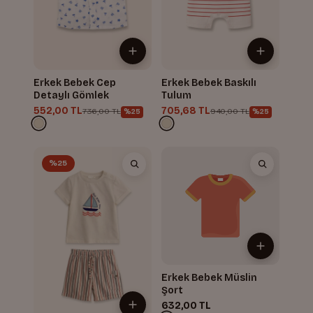
Erkek Bebek Cep
Erkek Bebek Baskılı
Detaylı Gömlek
Tulum
552,00 TL
705,68 TL
736,00 TL
940,00 TL
%25
%25
%25
Erkek Bebek Müslin
Şort
632,00 TL