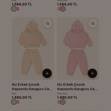
Bej
Pembe
1.384,00 TL
1.384,00 TL
Kiz Erkek Çocuk
Kiz Erkek Çocuk
Kapsonlu Kanguru Cepli
Kapsonlu Kanguru Cepli
Polar Ikili Takim
Polar Ikili Takim
Bej
Pembe
1.480,00 TL
1.480,00 TL