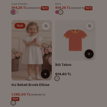
Açık Pembe
Ekru
914,25 TL
914,25 TL
1.219,00 TL
1.219,00 TL
%25
%25
%25
İkili Takım
614,40 TL
Kız Bebek Brode Elbise
1.380,00 TL
1.840,00 TL
%25