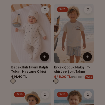
%25
Bebek Ikili Takim Kalpli
Erkek Çocuk Nakışlı T-
Tulum Hastane Çikisi
shirt ve Şort Takım
614,40 TL
945,00 TL
1.260,00 TL
%25
%25
%25