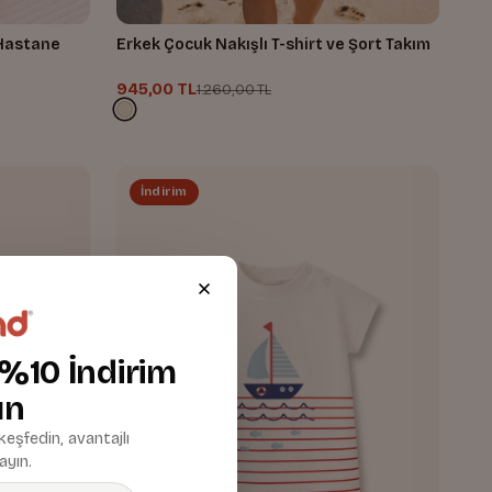
 Hastane
Erkek Çocuk Nakışlı T-shirt ve Şort Takım
945,00 TL
1.260,00 TL
İndirim
 %10 İndirim
ın
 keşfedin, avantajlı
ayın.