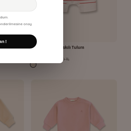
udum.
 gönderilmesine onay
an !
lek
Erkek Bebek Baskılı Tulum
705,68 TL
940,00 TL