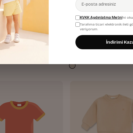
KVKK Aydınlatma Metni
'ni ok
Tarafıma ticari elektronik ileti
veriyorum.
İndirimi Kaz
 Nakışlı T-shirt
Erkek Bebek Cep Detaylı Göm
552,00 TL
20,00 TL
736,00 TL