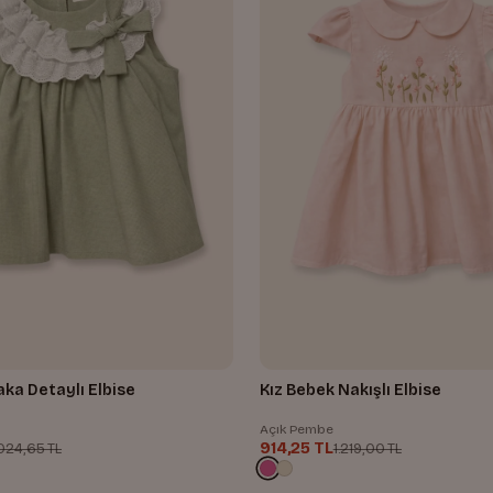
aka Detaylı Elbise
Kız Bebek Nakışlı Elbise
Açık Pembe
914,25 TL
.024,65 TL
1.219,00 TL