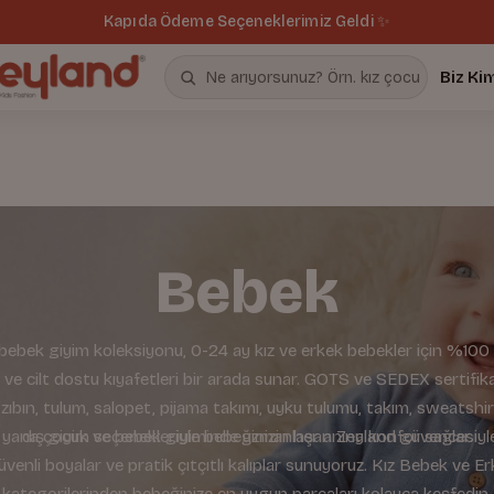
Kapıda Ödeme Seçeneklerimiz Geldi ✨
Biz Ki
Bebek
bebek giyim koleksiyonu, 0-24 ay kız ve erkek bebekler için %100
k ve cilt dostu kıyafetleri bir arada sunar. GOTS ve SEDEX sertifika
 zıbın, tulum, salopet, pijama takımı, uyku tulumu, takım, sweatshi
 yana çocuk ve bebek giyiminde uzmanlaşan Zeyland güvencesiyl
dış giyim seçenekleriyle bebeğinizin her anına konfor sağlar.
üvenli boyalar ve pratik çıtçıtlı kalıplar sunuyoruz. Kız Bebek ve 
kategorilerinden bebeğinize en uygun parçaları kolayca keşfedin.