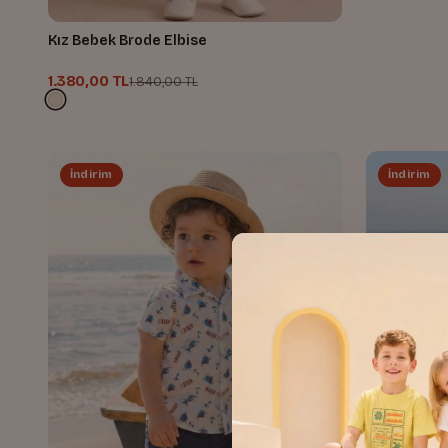
Kız Bebek Brode Elbise
1.380,00 TL
1.840,00 TL
İndirim
İndirim