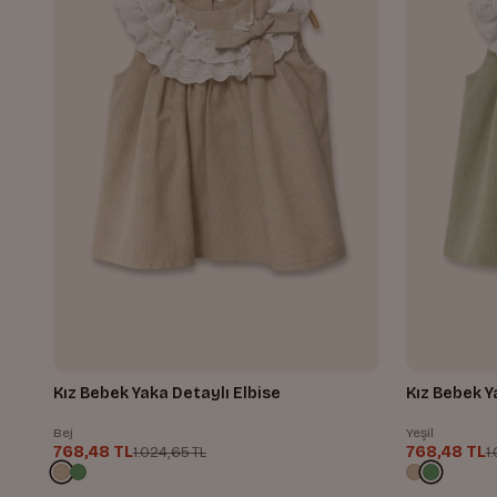
Kız Bebek Yaka Detaylı Elbise
Kız Bebek Y
Bej
Yeşil
768,48 TL
768,48 TL
1.024,65 TL
1