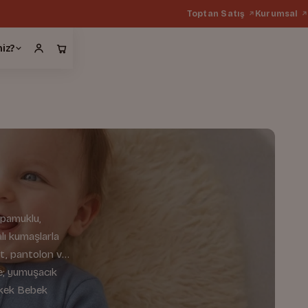
Toptan Satış
Kurumsal
miz?
 pamuklu,
lı kumaşlarla
rt, pantolon ve
e; yumuşacık
Erkek Bebek