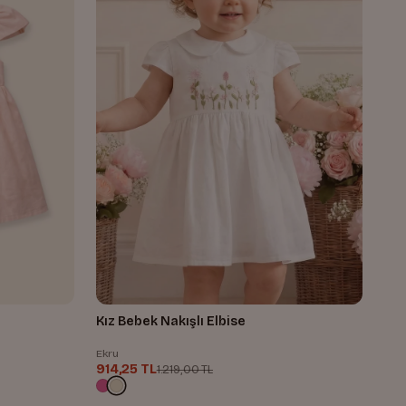
Kız Bebek Nakışlı Elbise
Ekru
914,25 TL
1.219,00 TL