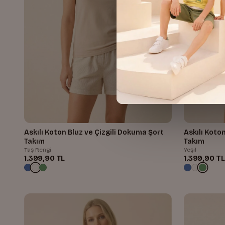
Askılı Koton Bluz ve Çizgili Dokuma Şort
Askılı Koto
Takım
Takım
Taş Rengi
Yeşil
1.399,90 TL
1.399,90 TL