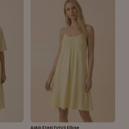
Askılı Eteği Fırfırlı Elbise