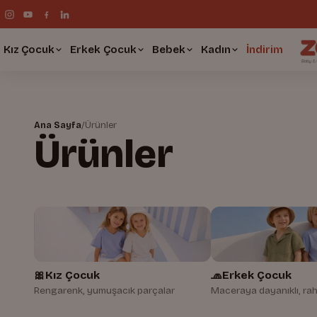
Kız Çocuk
Erkek Çocuk
Bebek
Kadın
İndirim
Ana Sayfa
/
Ürünler
Ürünler
🎀
Kız Çocuk
🧢
Erkek Çocuk
Rengarenk, yumuşacık parçalar
Maceraya dayanıklı, rah