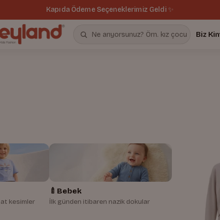
Kapıda Ödeme Seçeneklerimiz Geldi ✨
Biz Ki
🍼
Bebek
at kesimler
İlk günden itibaren nazik dokular