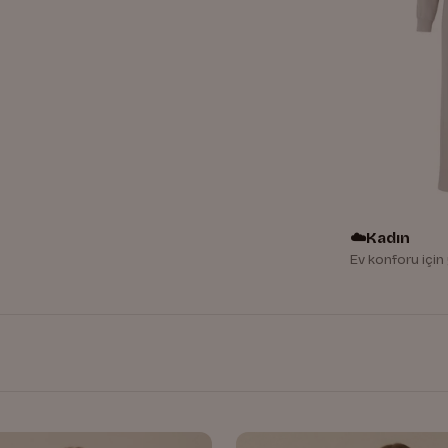
☁️
Kadın
Ev konforu içi