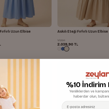
Fırfırlı Uzun Elbise
Askılı Eteği Fırfırlı Uzun Elbise
Vizon
L
2.039,90 TL
%10 İndirim
Yeniliklerden ve kampany
haberdar olun, bülteni