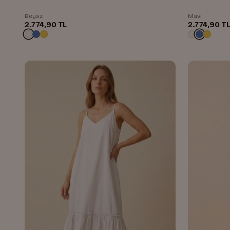
Beyaz
Mavi
2.774,90 TL
2.774,90 T