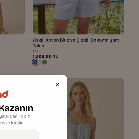
Askılı Koton Bluz ve Çizgili Dokuma Şort
Takım
Mavi
1.399,90 TL
 Kazanın
alardan ilk siz
mize katılın.