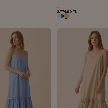
Sarı
L
2.774,90 TL