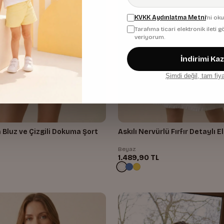
KVKK Aydınlatma Metni
'ni ok
Tarafıma ticari elektronik ileti
veriyorum.
İndirimi Ka
Şimdi değil, tam fiy
n Bluz ve Çizgili Dokuma Şort
Askılı Nervürlü Fırfır Detayl
Beyaz
1.489,90 TL