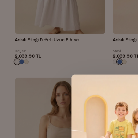
Askılı Eteği Fırfırlı Uzun Elbise
Askılı Eteği 
Beyaz
Mavi
2.039,90 TL
2.039,90 T