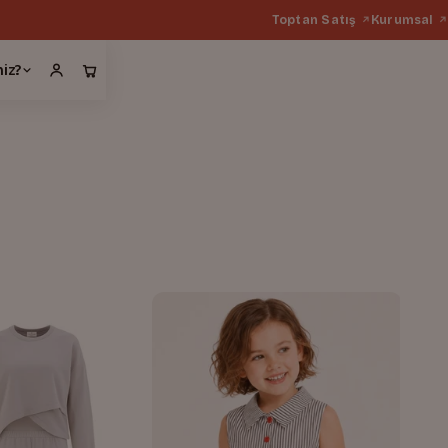
Toptan Satış
Kurumsal
miz?