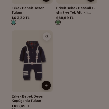
Erkek Bebek Desenli
Erkek Bebek Desenli T-
Tulum
shirt ve Tek Alt İkili
Takım
1.013,32 TL
959,99 TL
Erkek Bebek Desenli
Kapüşonlu Tulum
1.106,65 TL