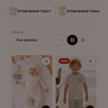
Erkek Bebek Tişört
Erkek Bebek Takım
96 ürün
%25