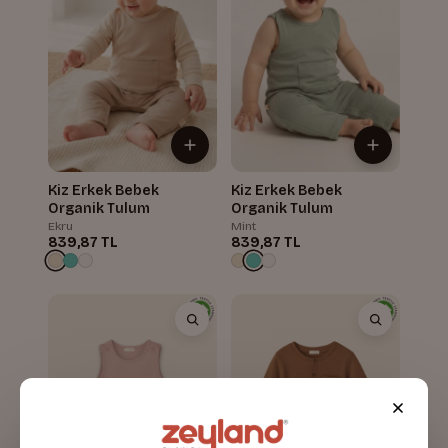
Kiz Erkek Bebek
Kiz Erkek Bebek
Organik Tulum
Organik Tulum
Ekru
Mint
839,87 TL
839,87 TL