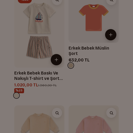
Erkek Bebek Müslin
Şort
632,00 TL
Erkek Bebek Baskı Ve
Nakışlı T-shirt ve Şort
Takım
1.020,00 TL
1.360,00 TL
%25