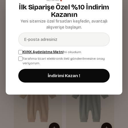
İlk Siparişe Özel %10 İndirim
Kazanın
Yeni sitemize özel fırsatları keşfedin, avantajlı
alışverişe başlayın.
Kiz Erkek Bebek
Kiz Erkek Bebek
Organik Tulum
Organik Tulum
Pudra
Bej
839,87 TL
839,37 TL
KVKK Aydınlatma Metni
'ni okudum.
Tarafıma ticari elektronik ileti gönderilmesine onay
veriyorum.
İndirimi Kazan !