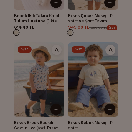
Bebek Ikili Takim Kalpli
Erkek Çocuk Nakışlı T-
Tulum Hastane Çikisi
shirt ve Şort Takım
614,40 TL
945,00 TL
1.260,00 TL
%25
%25
%25
Erkek Brbek Baskılı
Erkek Bebek Nakışlı T-
Gömlek ve Şort Takım
shirt