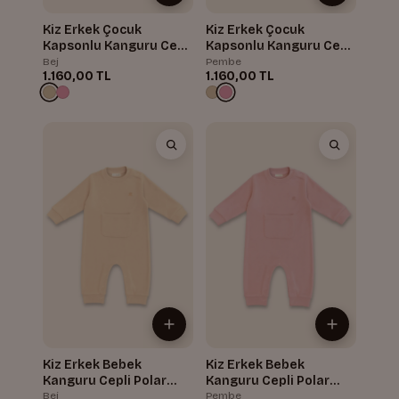
Kiz Erkek Çocuk
Kiz Erkek Çocuk
Kapsonlu Kanguru Cepli
Kapsonlu Kanguru Cepli
Polar Ceket
Polar Ceket
Bej
Pembe
1.160,00 TL
1.160,00 TL
Kiz Erkek Bebek
Kiz Erkek Bebek
Kanguru Cepli Polar
Kanguru Cepli Polar
Tulum
Tulum
Bej
Pembe