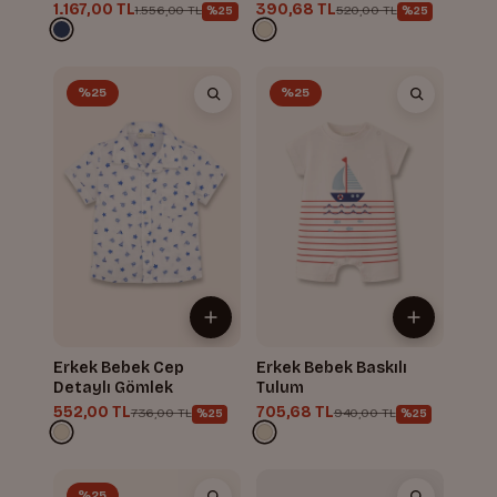
1.167,00 TL
390,68 TL
1.556,00 TL
520,00 TL
%25
%25
%25
%25
Erkek Bebek Cep
Erkek Bebek Baskılı
Detaylı Gömlek
Tulum
552,00 TL
705,68 TL
736,00 TL
940,00 TL
%25
%25
%25