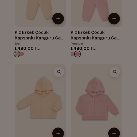
Kiz Erkek Çocuk
Kiz Erkek Çocuk
Kapsonlu Kanguru Cepli
Kapsonlu Kanguru Cepli
Polar Ikili Takim
Polar Ikili Takim
Bej
Pembe
1.480,00 TL
1.480,00 TL