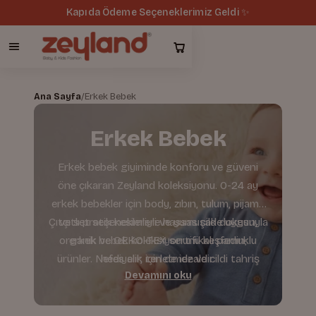
Kapıda Ödeme Seçeneklerimiz Geldi ✨
Ana Sayfa
/
Erkek Bebek
Erkek Bebek
Erkek bebek giyiminde konforu ve güveni
öne çıkaran Zeyland koleksiyonu. 0-24 ay
erkek bebekler için body, zıbın, tulum, pijama
Çıtçıtlı pratik kesimleri ve yumuşak dokusuyla
ve set seçenekleriyle hassas cilde uygun,
organik ve OEKO-TEX sertifikalı pamuklu
erkek bebek koleksiyonunu keşfedin;
ürünler. Nefes alır, terletmez ve cildi tahriş
hediyelik için de idealdir.
Devamını oku
etmez.