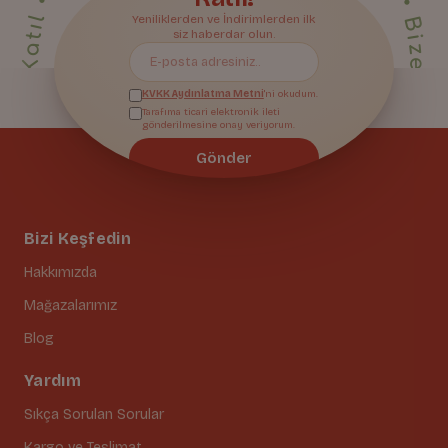
Bize Katıl
Yeniliklerden ve İndirimlerden ilk
siz haberdar olun.
KVKK Aydınlatma Metni
'ni okudum.
Tarafıma ticari elektronik ileti
gönderilmesine onay veriyorum.
Gönder
Bizi Keşfedin
Hakkımızda
Mağazalarımız
Blog
Yardım
Sıkça Sorulan Sorular
Kargo ve Teslimat