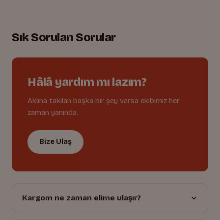
Lastikli bel, tam uyum
02.
Oyuna dayanıklı dikişler
03.
Sık Sorulan Sorular
Hâlâ yardım mı lazım?
Aklına takılan başka bir şey varsa ekibimiz her
zaman yanında.
Bize Ulaş
Kargom ne zaman elime ulaşır?