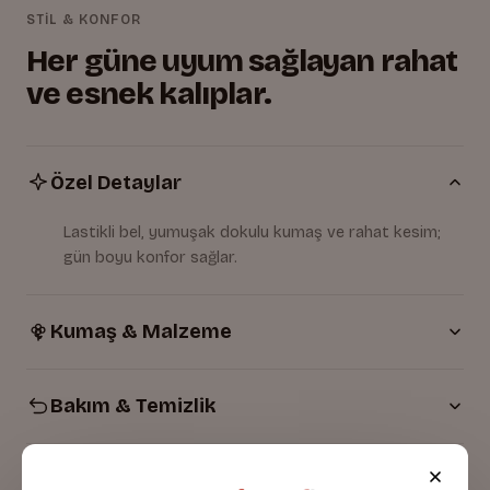
STİL & KONFOR
Her güne uyum sağlayan rahat
ve esnek kalıplar.
Özel Detaylar
Lastikli bel, yumuşak dokulu kumaş ve rahat kesim;
gün boyu konfor sağlar.
Kumaş & Malzeme
Bakım & Temizlik