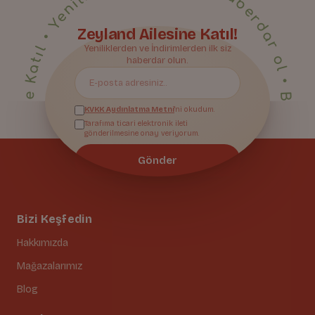
• Yeniliklerden ilk sen haberdar ol • Bize Katıl • Yeniliklerden ilk sen haberdar ol • Bize Katıl • Yeniliklerden ilk sen haberdar ol • Bize Katıl • Yeniliklerden ilk sen haberdar ol • Bize Katıl • Yeniliklerden ilk sen haberdar ol • Bize Katıl • Yeniliklerden ilk sen haberdar ol • Bize Katıl • Yeniliklerden ilk sen haberdar ol • Bize Katıl • Yeniliklerden ilk sen haberdar ol • Bize Katıl • Yeniliklerden ilk sen haberdar ol • Bize Katıl • Yeniliklerden ilk sen haberdar ol • Bize Katıl • Yeniliklerden ilk sen haberdar ol • Bize Katıl • Yeniliklerden ilk sen haberdar ol • Bize Katıl • Yeniliklerden ilk sen haberdar ol • Bize Katıl • Yeniliklerden ilk sen haberdar ol • Bize Katıl • Yeniliklerden ilk sen haberdar ol • Bize Katıl • Yeniliklerden ilk sen haberdar ol • Bize Katıl • Yeniliklerden ilk sen haberdar ol • Bize Katıl • Yeniliklerden ilk sen haberdar ol • Bize Katıl • Yeniliklerden ilk sen haberdar ol •
Zeyland Ailesine Katıl!
Yeniliklerden ve İndirimlerden ilk siz
Bize Katıl
haberdar olun.
KVKK Aydınlatma Metni
'ni okudum.
Tarafıma ticari elektronik ileti
gönderilmesine onay veriyorum.
Gönder
Bizi Keşfedin
Hakkımızda
Mağazalarımız
Blog