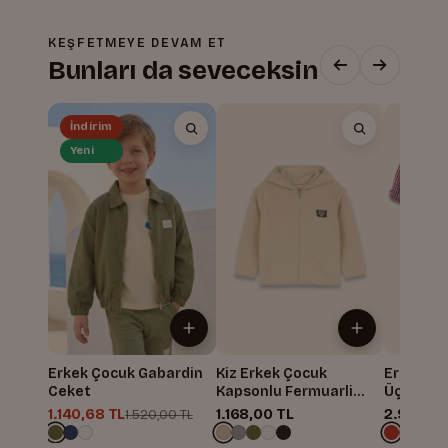
KEŞFETMEYE DEVAM ET
Bunları da seveceksin
İndirim
Yeni
Erkek Çocuk Gabardin
Kiz Erkek Çocuk
Erkek Çoc
Ceket
Kapsonlu Fermuarli
Üçlü Tak
Polar Ceket
1.140,68 TL
1.168,00 TL
2.933,33
1.520,00 TL