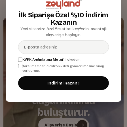
İlk Siparişe Özel %10 İndirim
Kazanın
Yeni sitemize özel fırsatları keşfedin, avantajlı
alışverişe başlayın.
KVKK Aydınlatma Metni
'ni okudum.
Tarafıma ticari elektronik ileti gönderilmesine onay
veriyorum.
İndirimi Kazan !
Nazik dokuları günlük
dayanıklılıkla
buluşturur.
Alışverişe Başla
Alışverişe Başla
Alışverişe Başla