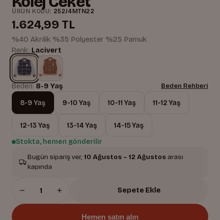
Kolej Ceket
ÜRÜN KODU:
252J4MTN22
1.624,99 TL
%40 Akrilik %35 Polyester %25 Pamuk
Renk:
Lacivert
Beden:
8-9 Yaş
Beden Rehberi
8-9 Yaş
9-10 Yaş
10-11 Yaş
11-12 Yaş
12-13 Yaş
13-14 Yaş
14-15 Yaş
Stokta, hemen gönderilir
Bugün sipariş ver,
10 Ağustos – 12 Ağustos
arası
kapında
−
+
Sepete Ekle
Hemen satın alın