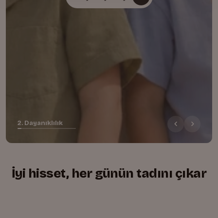
2. Dayanıklılık
İyi hisset, her günün tadını çıkar
+
+
+
Yumuşacık, rahat kesim
01.