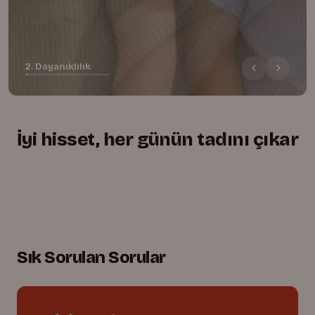
2. Dayanıklılık
İyi hisset, her günün tadını çıkar
+
+
+
Yumuşacık, rahat kesim
01.
Lastikli bel, tam uyum
02.
Oyuna dayanıklı dikişler
03.
Sık Sorulan Sorular