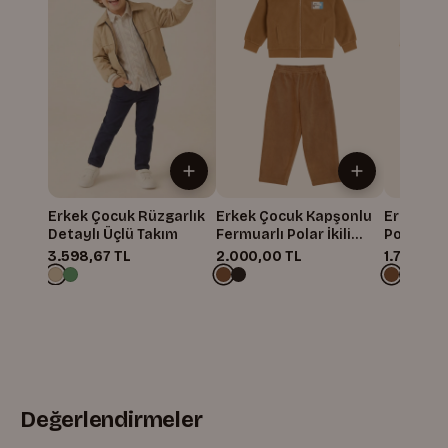
Erkek Çocuk Rüzgarlık
Erkek Çocuk Kapşonlu
Erkek Ço
Detaylı Üçlü Takım
Fermuarlı Polar İkili
Polar İkil
Takım
3.598,67 TL
2.000,00 TL
1.720,00
Değerlendirmeler