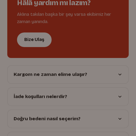
Hâlâ yardım mı lazım?
Aklına takılan başka bir şey varsa ekibimiz her
zaman yanında.
Bize Ulaş
Kargom ne zaman elime ulaşır?
İade koşulları nelerdir?
Doğru bedeni nasıl seçerim?