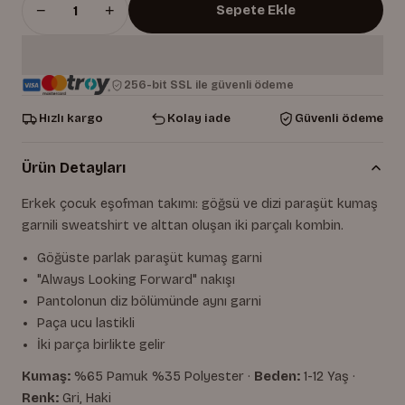
−
+
Sepete Ekle
256-bit SSL ile güvenli ödeme
Hızlı kargo
Kolay iade
Güvenli ödeme
Ürün Detayları
Erkek çocuk eşofman takımı: göğsü ve dizi paraşüt kumaş
garnili sweatshirt ve alttan oluşan iki parçalı kombin.
Göğüste parlak paraşüt kumaş garni
"Always Looking Forward" nakışı
Pantolonun diz bölümünde aynı garni
Paça ucu lastikli
İki parça birlikte gelir
Kumaş:
%65 Pamuk %35 Polyester ·
Beden:
1-12 Yaş ·
Renk:
Gri, Haki