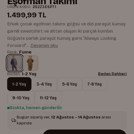
Eşofman Takımı
ÜRÜN KODU:
252Z3ESP71
1.499,99 TL
Erkek çocuk eşofman takımı: göğsü ve dizi paraşüt kumaş
garnili sweatshirt ve alttan oluşan iki parçalı kombin.
Göğüste parlak paraşüt kumaş garni "Always Looking
Forward"...
Devamını oku
Renk:
Fume
Beden:
1-2 Yaş
Beden Rehberi
1-2 Yaş
3-4 Yaş
5-6 Yaş
7-8 Yaş
9-10 Yaş
11-12 Yaş
Stokta, hemen gönderilir
Bugün sipariş ver,
12 Ağustos – 14 Ağustos
arası
kapında