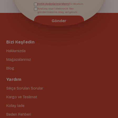
KVKK Aydınlatma Metni
'ni okudum.
Tarafıma ticari elektronik ileti
gönderilmesine onay veriyorum.
Gönder
Bizi Keşfedin
Hakkımızda
Mağazalarımız
Blog
Yardım
Sıkça Sorulan Sorular
Kargo ve Teslimat
Kolay İade
Beden Rehberi