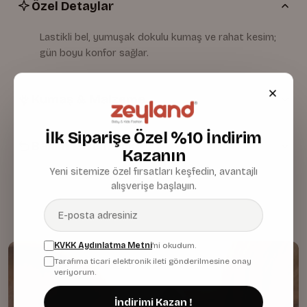
Özel Detaylar
Lastikli bel, yumuşak dokulu kumaş ve rahat kesim;
gün boyu konfor sağlar.
Kumaş & Malzeme
İlk Siparişe Özel %10 İndirim
Bakım & Temizlik
Kazanın
Yeni sitemize özel fırsatları keşfedin, avantajlı
alışverişe başlayın.
KVKK Aydınlatma Metni
'ni okudum.
Tarafıma ticari elektronik ileti gönderilmesine onay
veriyorum.
İndirimi Kazan !