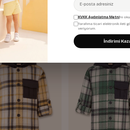
Kırmızı Ekose
919,99 TL
KVKK Aydınlatma Metni
'ni ok
Tarafıma ticari elektronik ileti
veriyorum.
İndirimi Kaz