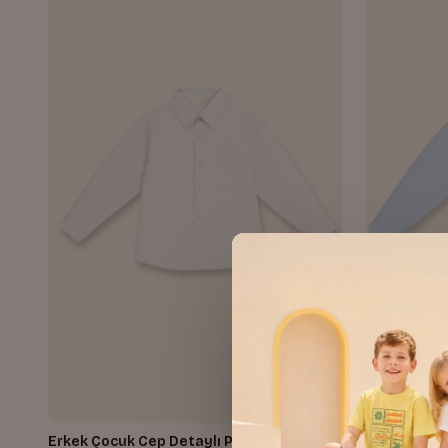
Erkek Çocuk Cep Detaylı Poplin Gömlek
Erkek Çocu