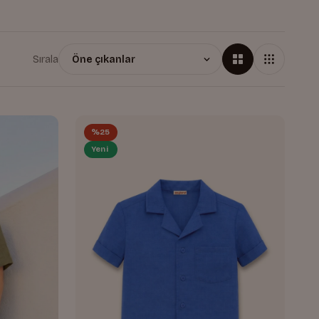
Sırala
%25
Yeni