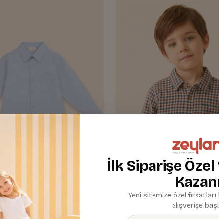
İlk Siparişe Özel
Kazan
Yeni sitemize özel fırsatları
alışverişe başl
k Cep Detaylı Poplin Gömlek
Erkek Çocuk Kareli Gömlek