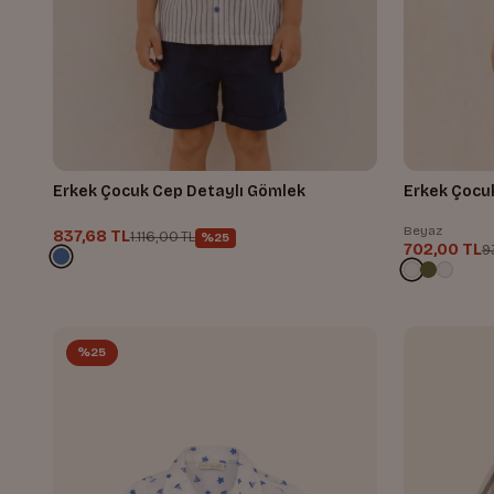
Erkek Çocuk Cep Detaylı Gömlek
Erkek 
Beyaz
837,68 TL
1.116,00 TL
%25
702,00 TL
9
%25