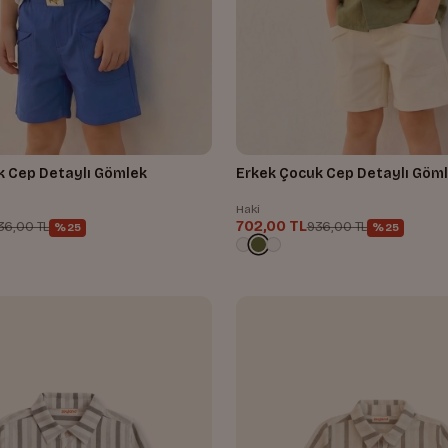
Çocuk Cep Detaylı Gömlek
Erkek Çocuk Cep Detaylı Göm
Haki
702,00 TL
36,00 TL
936,00 TL
%25
%25