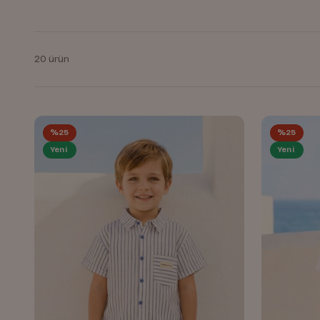
20 ürün
%25
%25
Yeni
Yeni