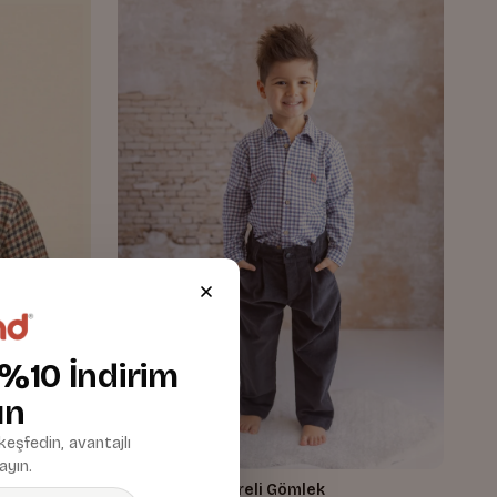
 %10 İndirim
ın
 keşfedin, avantajlı
ayın.
Erkek Çocuk Kareli Gömlek