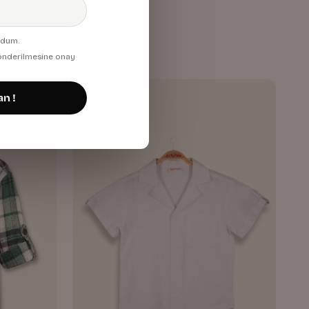
Mavi Ekose
919,99 TL
udum.
 gönderilmesine onay
an !