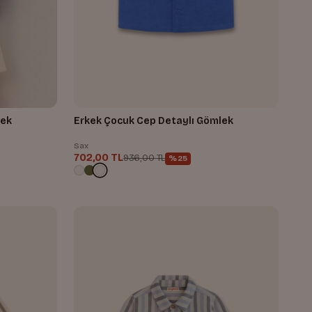
lek
Erkek Çocuk Cep Detaylı Gömlek
Sax
702,00 TL
936,00 TL
%25