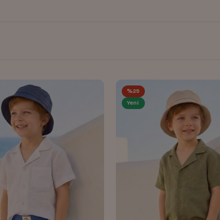
%25
Yeni