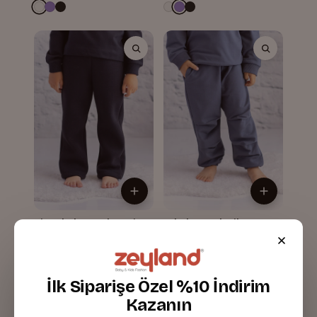
Kiz Erkek Çocuk Basic
Erkek Çocuk Pile
Esofman Alti
Detaylı Eşofman Altı
Siyah
Antrasit
619,99 TL
769,99 TL
İlk Siparişe Özel %10 İndirim
Kazanın