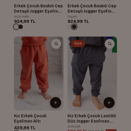
Erkek Çocuk Baskılı Cep
Erkek Çocuk Baskılı Cep
Detaylı Jogger Eşofman
Detaylı Jogger Eşofman
Altı
Altı
Açık Haki
Siyah
924,99 TL
924,99 TL
%24
Kız Erkek Çocuk
Kiz Erkek Çocuk Lastikli
Eşofman Altı
Düz Jogger Esofman
Alti
Antrasit
439,99 TL