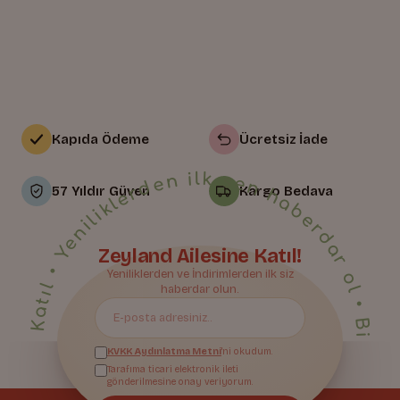
Kapıda Ödeme
Ücretsiz İade
• Yeniliklerden ilk sen haberdar ol • Bize Katıl • Yeniliklerden ilk sen haberdar ol • Bize Katıl • Yeniliklerden ilk sen haberdar ol • Bize Katıl • Yeniliklerden ilk sen haberdar ol • Bize Katıl • Yeniliklerden ilk sen haberdar ol • Bize Katıl • Yeniliklerden ilk sen haberdar ol • Bize Katıl • Yeniliklerden ilk sen haberdar ol • Bize Katıl • Yeniliklerden ilk sen haberdar ol • Bize Katıl • Yeniliklerden ilk sen haberdar ol • Bize Katıl • Yeniliklerden ilk sen haberdar ol • Bize Katıl • Yeniliklerden ilk sen haberdar ol • Bize Katıl • Yeniliklerden ilk sen haberdar ol • Bize Katıl • Yeniliklerden ilk sen haberdar ol • Bize Katıl • Yeniliklerden ilk sen haberdar ol • Bize Katıl • Yeniliklerden ilk sen haberdar ol • Bize Katıl • Yeniliklerden ilk sen haberdar ol • Bize Katıl • Yeniliklerden ilk sen haberdar ol • Bize Katıl • Yeniliklerden ilk sen haberdar ol • Bize Katıl • Yeniliklerden ilk sen haberdar ol •
57 Yıldır Güven
Kargo Bedava
Zeyland Ailesine Katıl!
Bize Katıl
Yeniliklerden ve İndirimlerden ilk siz
haberdar olun.
KVKK Aydınlatma Metni
'ni okudum.
Tarafıma ticari elektronik ileti
gönderilmesine onay veriyorum.