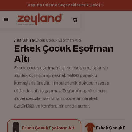
Kapıda Ödeme Seçeneklerimiz Geldi ✨
Ana Sayfa
/
Erkek Çocuk Eşofman Altı
Erkek Çocuk Eşofman
Altı
Erkek çocuk eşofman altı koleksiyonu, spor ve
günlük kullanım için esnek %100 pamuklu
kumaşlarla üretilir. Hipoalerjenik dokusu hassas
ciltlerde tahriş yapmaz. Zeyland'ın yerli üretim
güvencesiyle hazırlanan modeller hareket
özgürlüğü ve konforu bir arada sunar.
n
Erkek Çocuk Eşofman Altı
Erkek Çocuk Pij