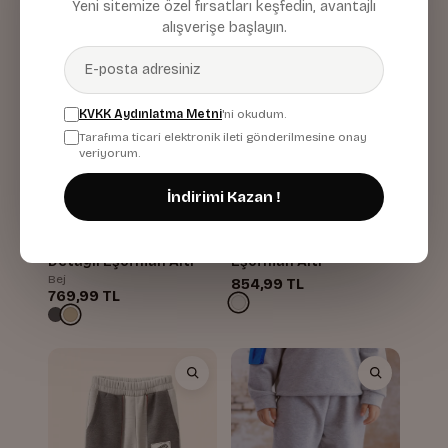
Yeni sitemize özel fırsatları keşfedin, avantajlı
alışverişe başlayın.
KVKK Aydınlatma Metni
'ni okudum.
Tarafıma ticari elektronik ileti gönderilmesine onay
veriyorum.
İndirimi Kazan !
Erkek Çocuk Nakışlı
Erkek Çocuk Pile
Eşofman Altı
Detaylı Eşofman Altı
Bej
854,99 TL
769,99 TL