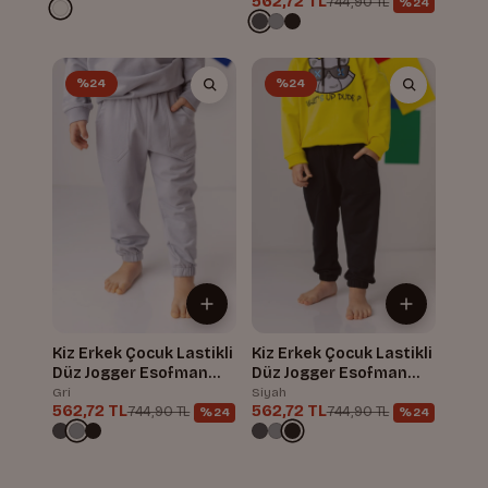
562,72 TL
744,90 TL
%24
%24
%24
Kiz Erkek Çocuk Lastikli
Kiz Erkek Çocuk Lastikli
Düz Jogger Esofman
Düz Jogger Esofman
Alti
Alti
Gri
Siyah
562,72 TL
562,72 TL
744,90 TL
744,90 TL
%24
%24