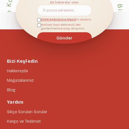
Bize Katıl
siz haberdar olun.
KVKK Aydınlatma Metni
'ni okudum.
Tarafıma ticari elektronik ileti
gönderilmesine onay veriyorum.
Gönder
Bizi Keşfedin
Hakkımızda
Mağazalarımız
Blog
Yardım
Sıkça Sorulan Sorular
Kargo ve Teslimat