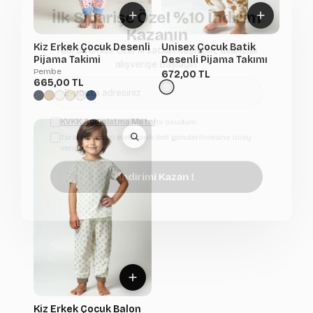
İlk Siparişe Özel %10 İndirim
Kazanın
Yeni sitemize özel fırsatları keşfedin, avantajlı
Kiz Erkek Çocuk Desenli
Unisex Çocuk Batik
alışverişe başlayın.
Pijama Takimi
Desenli Pijama Takımı
Pembe
672,00 TL
665,00 TL
KVKK Aydınlatma Metni
'ni okudum.
Tarafıma ticari elektronik ileti gönderilmesine onay
veriyorum.
İndirimi Kazan !
Kiz Erkek Çocuk Balon