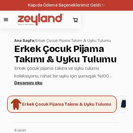
Kapıda Ödeme Seçeneklerimiz Geldi ✨
Ana Sayfa
/
Erkek Çocuk Pijama Takımı & Uyku Tulumu
Erkek Çocuk Pijama
Takımı & Uyku Tulumu
Erkek çocuk pijama takımı ve uyku tulumu
koleksiyonu, rahat bir uyku için yumuşak %100
Devamını oku
pamuklu kumaşlarla hazırlanır. Hipoalerjenik
dokuma hassas ciltlerde tahriş riskini azaltır.
Zeyland güvencesiyle üretilen modeller
ı
Erkek Çocuk Pijama Takımı & Uyku Tulumu
terletmeyen yapısı ve nefes alabilirliğiyle öne çıkar.
4 ürün