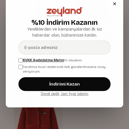
%10 İndirim Kazanın
Yeniliklerden ve kampanyalardan ilk siz
haberdar olun, bültenimize katılın.
Kiz Erkek Çocuk Biye
Kiz Erkek Çocuk Köpek
Detayli Kapüsonlu
Nakisli Pelus Kaban
KVKK Aydınlatma Metni
'ni okudum.
Pelus Mont
Bej
1.724,99 TL
1.619,99 TL
Tarafıma ticari elektronik ileti gönderilmesine onay
veriyorum.
İndirimi Kazan
Şimdi değil, tam fiyat öderim