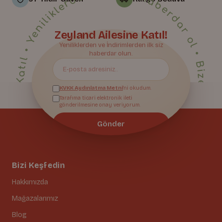
• Yeniliklerden ilk sen haberdar ol • Bize Katıl • Yeniliklerden ilk sen haberdar ol • Bize Katıl • Yeniliklerden ilk sen haberdar ol • Bize Katıl • Yeniliklerden ilk sen haberdar ol • Bize Katıl • Yeniliklerden ilk sen haberdar ol • Bize Katıl • Yeniliklerden ilk sen haberdar ol • Bize Katıl • Yeniliklerden ilk sen haberdar ol • Bize Katıl • Yeniliklerden ilk sen haberdar ol • Bize Katıl • Yeniliklerden ilk sen haberdar ol • Bize Katıl • Yeniliklerden ilk sen haberdar ol • Bize Katıl • Yeniliklerden ilk sen haberdar ol • Bize Katıl • Yeniliklerden ilk sen haberdar ol • Bize Katıl • Yeniliklerden ilk sen haberdar ol • Bize Katıl • Yeniliklerden ilk sen haberdar ol • Bize Katıl • Yeniliklerden ilk sen haberdar ol • Bize Katıl • Yeniliklerden ilk sen haberdar ol • Bize Katıl • Yeniliklerden ilk sen haberdar ol • Bize Katıl • Yeniliklerden ilk sen haberdar ol • Bize Katıl • Yeniliklerden ilk sen haberdar ol •
Zeyland Ailesine Katıl!
Bize Katıl
Yeniliklerden ve İndirimlerden ilk siz
haberdar olun.
KVKK Aydınlatma Metni
'ni okudum.
Tarafıma ticari elektronik ileti
gönderilmesine onay veriyorum.
Gönder
Bizi Keşfedin
Hakkımızda
Mağazalarımız
Blog