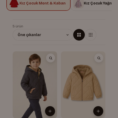
k
Kız Çocuk Mont & Kaban
Kız Çocuk Yağmur
5 ürün