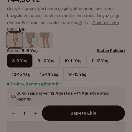
Genç kız çocuk şort: ince çizgili dokumadan, beli fırfırlı
büzgülü ve paçası duble bir model. İnce mavi-beyaz çizgi
deseni Beli fırfırlı ve lastikli (paperbag) İki...
Devamını oku
Renk:
Bej
Beden:
8-9 Yaş
Beden Rehberi
8-9 Yaş
9-10 Yaş
10-11 Yaş
11-12 Yaş
12-13 Yaş
13-14 Yaş
14-15 Yaş
Stokta, hemen gönderilir
Bugün sipariş ver,
12 Ağustos – 14 Ağustos
arası
kapında
−
+
Sepete Ekle