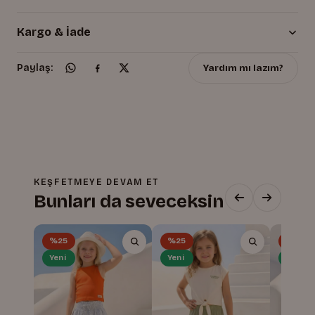
Kargo & İade
Yardım mı lazım?
Paylaş:
KEŞFETMEYE DEVAM ET
Bunları da seveceksin
%25
%25
%25
Yeni
Yeni
Yeni