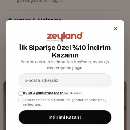
gün boyu konfor sağlar.
Kumaş & Malzeme
Bakım & Temizlik
İlk Siparişe Özel %10 İndirim
Kazanın
Yeni sitemize özel fırsatları keşfedin, avantajlı
alışverişe başlayın.
KVKK Aydınlatma Metni
'ni okudum.
Tarafıma ticari elektronik ileti gönderilmesine onay
veriyorum.
İndirimi Kazan !