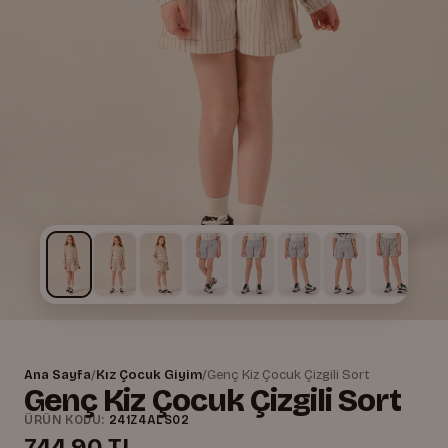
Ana Sayfa
/
Kız Çocuk Giyim
/
Genç Kiz Çocuk Çizgili Sort
Genç Kiz Çocuk Çizgili Sort
ÜRÜN KODU:
241Z4ALS02
744,90 TL