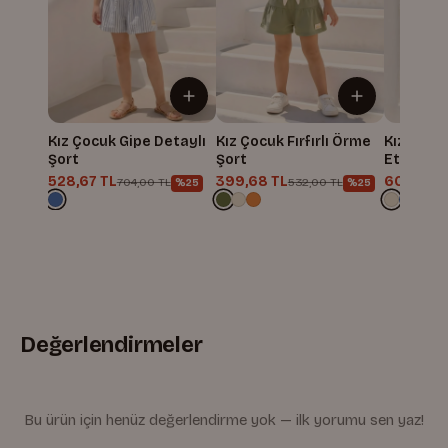
Kız Çocuk Gipe Detaylı
Kız Çocuk Fırfırlı Örme
Kız Çocu
Şort
Şort
Etek
528,67 TL
399,68 TL
606,68 
704,00 TL
532,00 TL
%25
%25
Değerlendirmeler
Bu ürün için henüz değerlendirme yok — ilk yorumu sen yaz!