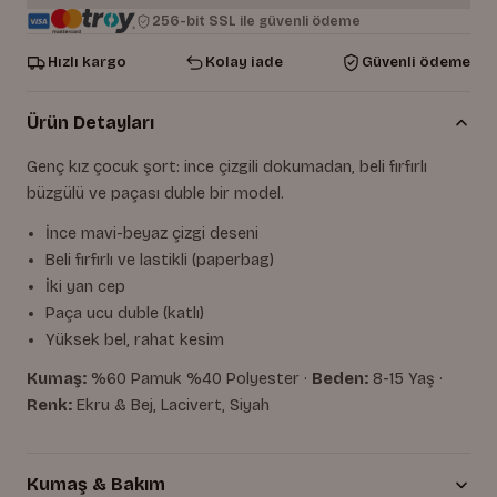
256-bit SSL ile güvenli ödeme
Hızlı kargo
Kolay iade
Güvenli ödeme
Ürün Detayları
Genç kız çocuk şort: ince çizgili dokumadan, beli fırfırlı
büzgülü ve paçası duble bir model.
İnce mavi-beyaz çizgi deseni
Beli fırfırlı ve lastikli (paperbag)
İki yan cep
Paça ucu duble (katlı)
Yüksek bel, rahat kesim
Kumaş:
%60 Pamuk %40 Polyester ·
Beden:
8-15 Yaş ·
Renk:
Ekru & Bej, Lacivert, Siyah
Kumaş & Bakım