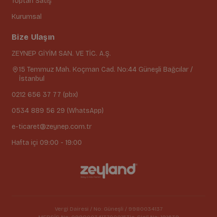
Toptan Satış
Kurumsal
Bize Ulaşın
ZEYNEP GİYİM SAN. VE TİC. A.Ş.
15 Temmuz Mah. Koçman Cad. No:44 Güneşli Bağcılar /
İstanbul
0212 656 37 77 (pbx)
0534 889 56 29 (WhatsApp)
e-ticaret@zeynep.com.tr
Hafta içi 09:00 - 19:00
Vergi Dairesi / No: Güneşli / 9980034137
MERSİS No: 0998003413700015
Tic. Sicil No: 191639