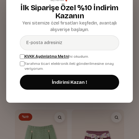
%19
İlk Siparişe Özel %10 İndirim
Kazanın
Yeni sitemize özel fırsatları keşfedin, avantajlı
alışverişe başlayın.
KVKK Aydınlatma Metni
'ni okudum.
Tarafıma ticari elektronik ileti gönderilmesine onay
veriyorum.
Kız Çocuk Çift Taraflı
Kiz Çocuk Pileli Tüvit
İndirimi Kazan !
Çiçek Desenli Etek
Etek
Mavi
949,90 TL
599,90 TL
744,90 TL
%19
%19