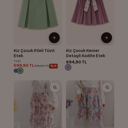
Kiz Çocuk Pileli Tüvit
Kiz Çocuk Kemer
Etek
Detayli Kadife Etek
Yeşil
894,90 TL
599,90 TL
744,90 TL
%19