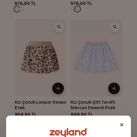
576,00 TL
576,00 TL
Kız Çocuk Leopar Desen
Kız Çocuk Çift Taraflı
Etek
Mercan Desenli Etek
954,90 TL
949,90 TL