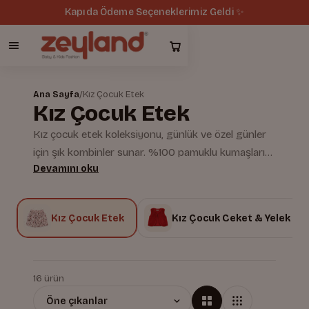
Kapıda Ödeme Seçeneklerimiz Geldi ✨
Ana Sayfa
/
Kız Çocuk Etek
Kız Çocuk Etek
Kız çocuk etek koleksiyonu, günlük ve özel günler
için şık kombinler sunar. %100 pamuklu kumaşları
Devamını oku
ile hem konforlu hem de dayanıklıdır. Zeyland'ın
hipoalerjenik dokuma standardı, hassas ciltler için
güvenli bir kullanım sağlar; bluz ve tişörtlerle
i
Kız Çocuk Etek
Kız Çocuk Ceket & Yelek
kolayca kombinlenir.
16 ürün