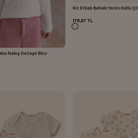
Kiz Erkek Bebek Yarim Kollu Çi
179,87 TL
aka Nakış Detaylı Bluz