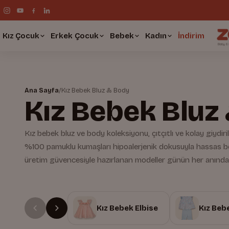
Kız Çocuk
Erkek Çocuk
Bebek
Kadın
İndirim
Ana Sayfa
/
Kız Bebek Bluz & Body
Kız Bebek Bluz
Kız bebek bluz ve body koleksiyonu, çıtçıtlı ve kolay giydiril
%100 pamuklu kumaşları hipoalerjenik dokusuyla hassas beb
üretim güvencesiyle hazırlanan modeller günün her anında
Kız Bebek Elbise
Kız Beb