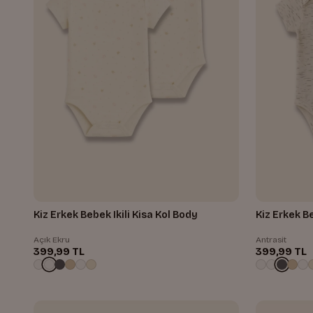
Kiz Erkek Bebek Ikili Kisa Kol Body
Kiz Erkek Be
Açık Ekru
Antrasit
399,99 TL
399,99 TL