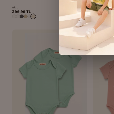
Ekru
Krem
399,99 TL
399,99 TL