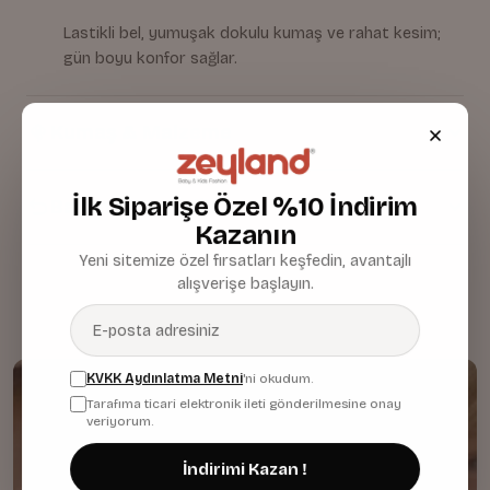
Lastikli bel, yumuşak dokulu kumaş ve rahat kesim;
gün boyu konfor sağlar.
Kumaş & Malzeme
İlk Siparişe Özel %10 İndirim
Bakım & Temizlik
Kazanın
Yeni sitemize özel fırsatları keşfedin, avantajlı
alışverişe başlayın.
KVKK Aydınlatma Metni
'ni okudum.
Tarafıma ticari elektronik ileti gönderilmesine onay
veriyorum.
İndirimi Kazan !