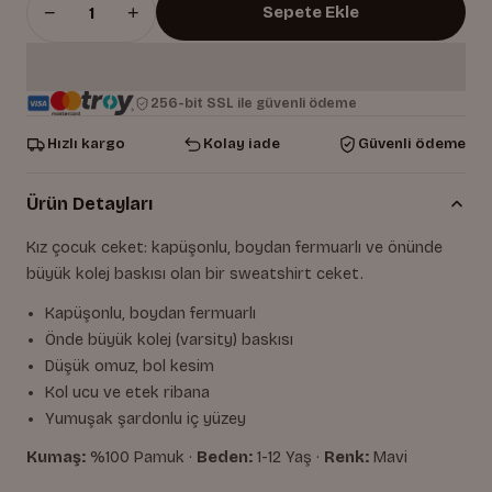
−
+
Sepete Ekle
256-bit SSL ile güvenli ödeme
Hızlı kargo
Kolay iade
Güvenli ödeme
Ürün Detayları
Kız çocuk ceket: kapüşonlu, boydan fermuarlı ve önünde
büyük kolej baskısı olan bir sweatshirt ceket.
Kapüşonlu, boydan fermuarlı
Önde büyük kolej (varsity) baskısı
Düşük omuz, bol kesim
Kol ucu ve etek ribana
Yumuşak şardonlu iç yüzey
Kumaş:
%100 Pamuk ·
Beden:
1-12 Yaş ·
Renk:
Mavi