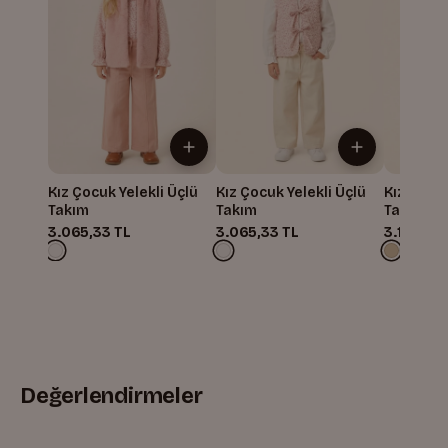
Kız Çocuk Yelekli Üçlü
Kız Çocuk Yelekli Üçlü
Kız Çocuk
Takım
Takım
Takım
3.065,33 TL
3.065,33 TL
3.198,67
Değerlendirmeler