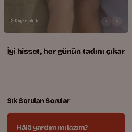
2. Dayanıklılık
İyi hisset, her günün tadını çıkar
+
+
+
Yumuşacık, rahat kesim
01.
Lastikli bel, tam uyum
02.
Oyuna dayanıklı dikişler
03.
Sık Sorulan Sorular
Hâlâ yardım mı lazım?