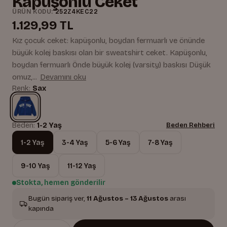
Kapüşonlu Ceket
ÜRÜN KODU:
252Z4KEC22
1.129,99 TL
Kız çocuk ceket: kapüşonlu, boydan fermuarlı ve önünde
büyük kolej baskısı olan bir sweatshirt ceket. Kapüşonlu,
boydan fermuarlı Önde büyük kolej (varsity) baskısı Düşük
omuz,...
Devamını oku
Renk:
Sax
Beden:
1-2 Yaş
Beden Rehberi
1-2 Yaş
3-4 Yaş
5-6 Yaş
7-8 Yaş
9-10 Yaş
11-12 Yaş
Stokta, hemen gönderilir
Bugün sipariş ver,
11 Ağustos – 13 Ağustos
arası
kapında