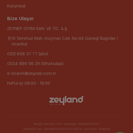
Kurumsal
Bize Ulaşın
ZEYNEP GİYİM SAN. VE TİC. A.Ş.
15 Temmuz Mah. Koçman Cad. No:44 Güneşli Bağcılar /
İstanbul
0212 656 37 77 (pbx)
0534 889 56 29 (WhatsApp)
e-ticaret@zeynep.com.tr
Hafta içi 09:00 - 19:00
Vergi Dairesi / No: Güneşli / 9980034137
MERSİS No: 0998003413700015
Tic. Sicil No: 191639