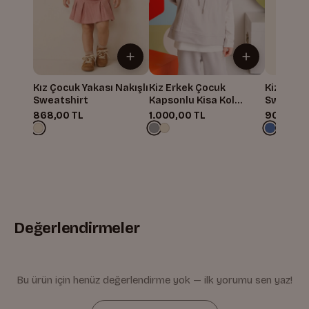
Kız Çocuk Yakası Nakışlı
Kiz Erkek Çocuk
Kiz Erkek
Sweatshirt
Kapsonlu Kisa Kol
Sweatshi
Sweatshirt
868,00 TL
1.000,00 TL
900,00 
Değerlendirmeler
Bu ürün için henüz değerlendirme yok — ilk yorumu sen yaz!