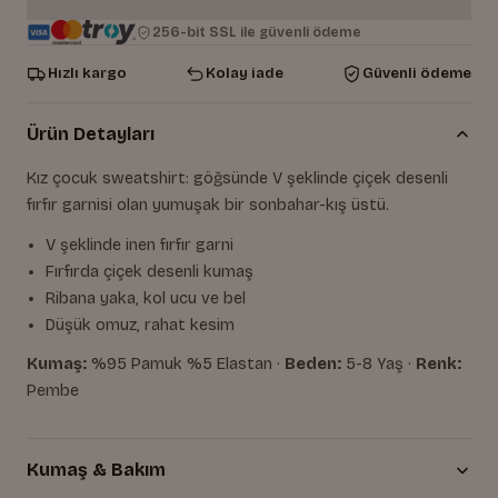
256-bit SSL ile güvenli ödeme
Hızlı kargo
Kolay iade
Güvenli ödeme
Ürün Detayları
Kız çocuk sweatshirt: göğsünde V şeklinde çiçek desenli
fırfır garnisi olan yumuşak bir sonbahar-kış üstü.
V şeklinde inen fırfır garni
Fırfırda çiçek desenli kumaş
Ribana yaka, kol ucu ve bel
Düşük omuz, rahat kesim
Kumaş:
%95 Pamuk %5 Elastan ·
Beden:
5-8 Yaş ·
Renk:
Pembe
Kumaş & Bakım