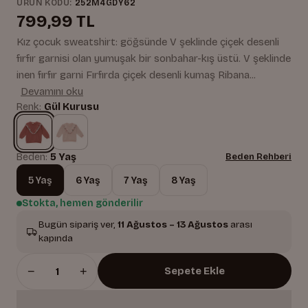
ÜRÜN KODU:
252M4GDY62
799,99 TL
Kız çocuk sweatshirt: göğsünde V şeklinde çiçek desenli
fırfır garnisi olan yumuşak bir sonbahar-kış üstü. V şeklinde
inen fırfır garni Fırfırda çiçek desenli kumaş Ribana...
Devamını oku
Renk:
Gül Kurusu
Beden:
5 Yaş
Beden Rehberi
5 Yaş
6 Yaş
7 Yaş
8 Yaş
Stokta, hemen gönderilir
Bugün sipariş ver,
11 Ağustos – 13 Ağustos
arası
kapında
−
+
Sepete Ekle