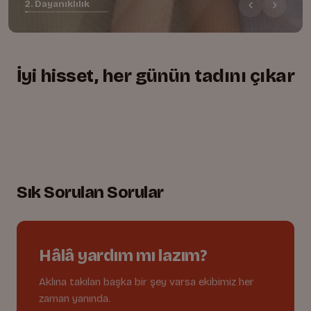
2. Dayanıklılık
İyi hisset, her günün tadını çıkar
+
+
+
Yumuşacık, rahat kesim
01.
Lastikli bel, tam uyum
02.
Oyuna dayanıklı dikişler
03.
Sık Sorulan Sorular
Hâlâ yardım mı lazım?
Aklına takılan başka bir şey varsa ekibimiz her
zaman yanında.