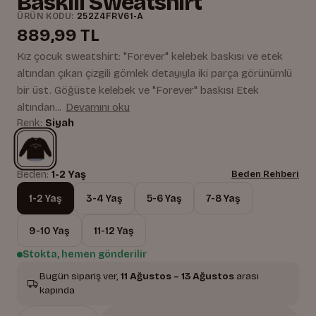
Baskılı Sweatshirt
ÜRÜN KODU:
252Z4FRV61-A
889,99 TL
Kız çocuk sweatshirt: "Forever" kelebek baskısı ve etek
altından çıkan çizgili gömlek detayıyla iki parça görünümlü
bir üst. Göğüste kelebek ve "Forever" baskısı Etek
altından...
Devamını oku
Renk:
Siyah
Beden:
1-2 Yaş
Beden Rehberi
1-2 Yaş
3-4 Yaş
5-6 Yaş
7-8 Yaş
9-10 Yaş
11-12 Yaş
Stokta, hemen gönderilir
Bugün sipariş ver,
11 Ağustos – 13 Ağustos
arası
kapında