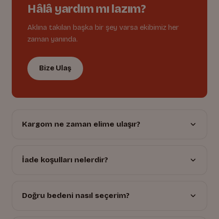
Hâlâ yardım mı lazım?
Aklına takılan başka bir şey varsa ekibimiz her
zaman yanında.
Bize Ulaş
Kargom ne zaman elime ulaşır?
İade koşulları nelerdir?
Doğru bedeni nasıl seçerim?