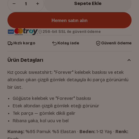
−
+
Sepete Ekle
Hemen satın alın
256-bit SSL ile güvenli ödeme
Hızlı kargo
Kolay iade
Güvenli ödeme
Ürün Detayları
Kız çocuk sweatshirt: "Forever" kelebek baskısı ve etek
altından çıkan çizgili gömlek detayıyla iki parça görünümlü
bir üst.
Göğüste kelebek ve "Forever" baskısı
Etek altından çizgili gömlek eteği görünür
Tek parça — gömlek dikili gelir
Ribana yaka, kol ucu ve bel
Kumaş:
%95 Pamuk %5 Elastan ·
Beden:
1-12 Yaş ·
Renk: