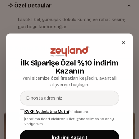
Özel Detaylar
Lastikli bel, yumuşak dokulu kumaş ve rahat kesim;
gün boyu konfor sağlar.
Kumaş & Malzeme
İlk Siparişe Özel %10 İndirim
Bakım & Temizlik
Kazanın
Yeni sitemize özel fırsatları keşfedin, avantajlı
alışverişe başlayın.
KVKK Aydınlatma Metni
'ni okudum.
Tarafıma ticari elektronik ileti gönderilmesine onay
veriyorum.
İndirimi Kazan !