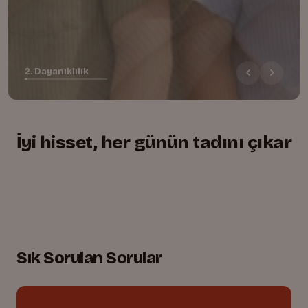
2. Dayanıklılık
İyi hisset, her günün tadını çıkar
+
+
+
Yumuşacık, rahat kesim
01.
Lastikli bel, tam uyum
02.
Oyuna dayanıklı dikişler
03.
Sık Sorulan Sorular