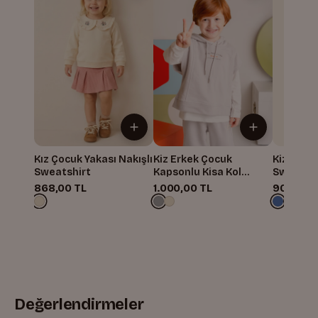
Kız Çocuk Yakası Nakışlı
Kiz Erkek Çocuk
Kiz Erkek
Sweatshirt
Kapsonlu Kisa Kol
Sweatshi
Sweatshirt
868,00 TL
1.000,00 TL
900,00 
Değerlendirmeler