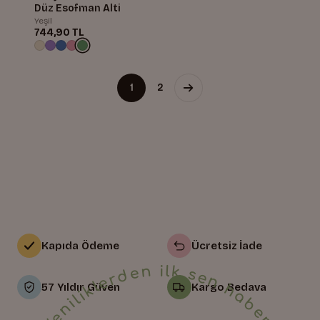
Düz Esofman Alti
Yeşil
744,90 TL
1
2
Kapıda Ödeme
Ücretsiz İade
57 Yıldır Güven
Kargo Bedava