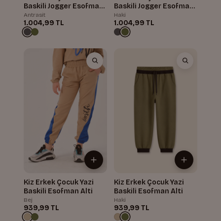
Baskili Jogger Esofman
Baskili Jogger Esofman
Alti
Alti
Antrasit
Haki
1.004,99 TL
1.004,99 TL
Kiz Erkek Çocuk Yazi
Kiz Erkek Çocuk Yazi
Baskili Esofman Alti
Baskili Esofman Alti
Bej
Haki
939,99 TL
939,99 TL