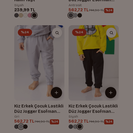
Alti
Siyah
Antrasit
239,99 TL
562,72 TL
744,90 TL
%24
%24
%24
Kiz Erkek Çocuk Lastikli
Kiz Erkek Çocuk Lastikli
Düz Jogger Esofman
Düz Jogger Esofman
Alti
Alti
Gri
Siyah
562,72 TL
562,72 TL
744,90 TL
744,90 TL
%24
%24