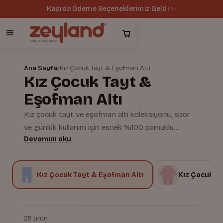
Tüm siparişlerde ücretsiz kargo 🚚
Ana Sayfa
/
Kız Çocuk Tayt & Eşofman Altı
Kız Çocuk Tayt &
Eşofman Altı
Kız çocuk tayt ve eşofman altı koleksiyonu, spor
ve günlük kullanım için esnek %100 pamuklu
Devamını oku
kumaşlarla üretilir. Hipoalerjenik dokusu hassas
ciltlerde tahriş yapmaz. Zeyland'ın yerli üretim
güvencesiyle hazırlanan modeller, hareket
n
Kız Çocuk Tayt & Eşofman Altı
Kız Çocuk P
özgürlüğü ve konforu bir arada sunar.
25 ürün