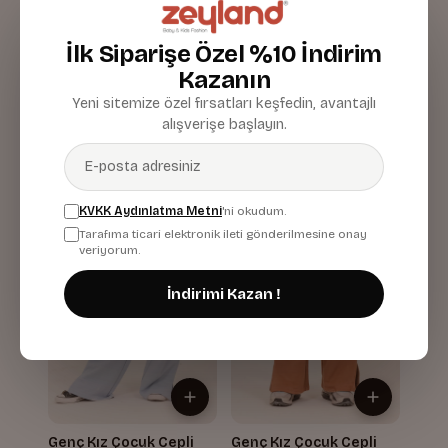
İlk Siparişe Özel %10 İndirim
Genç Kız Çocuk Garnili
Genç Kız Çocuk Garnili
Kazanın
Eşofman Altı
Eşofman Altı
Yeni sitemize özel fırsatları keşfedin, avantajlı
İndigo
Siyah
779,99 TL
779,99 TL
alışverişe başlayın.
KVKK Aydınlatma Metni
'ni okudum.
Tarafıma ticari elektronik ileti gönderilmesine onay
veriyorum.
İndirimi Kazan !
Genç Kız Çocuk Cepli
Genç Kız Çocuk Cepli