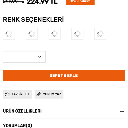
224,99 TL
299,99 TL
%
25
İndirim
RENK SEÇENEKLERI
TAVSIYE ET
YORUM YAZ
ÜRÜN ÖZELLIKLERI
YORUMLAR
(0)