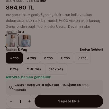
ÜRÜN KODU:
241Z4BYR82
894,90 TL
Kız çocuk bluz: geniş fiyonk yakalı, uzun kollu ve akıcı
dokumadan düz renk bir model. %100 viskon akıcı kumaş
Geniş, önden bağlı fiyonk yaka Uzun...
Devamını oku
Renk:
Ekru
Beden:
3 Yaş
Beden Rehberi
3 Yaş
4 Yaş
5 Yaş
6 Yaş
7 Yaş
8 Yaş
9-10 Yaş
11-12 Yaş
Stokta, hemen gönderilir
Bugün sipariş ver,
11 Ağustos – 13 Ağustos
arası
kapında
−
+
Sepete Ekle