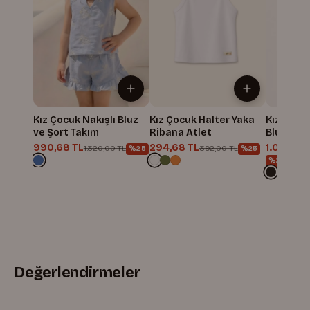
Kız Çocuk Nakışlı Bluz
Kız Çocuk Halter Yaka
Kız Çocu
ve Şort Takım
Ribana Atlet
Bluz ve Ş
990,68 TL
294,68 TL
1.056,68
1.320,00 TL
392,00 TL
%25
%25
%25
Değerlendirmeler