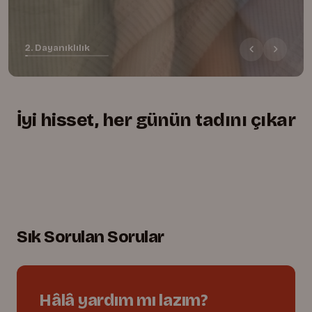
2. Dayanıklılık
İyi hisset, her günün tadını çıkar
+
+
+
Yumuşacık, rahat kesim
01.
Lastikli bel, tam uyum
02.
Oyuna dayanıklı dikişler
03.
Sık Sorulan Sorular
Hâlâ yardım mı lazım?