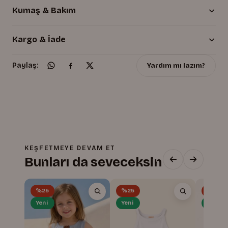
Kumaş & Bakım
Kargo & İade
Yardım mı lazım?
Paylaş:
KEŞFETMEYE DEVAM ET
Bunları da seveceksin
%25
%25
%25
Yeni
Yeni
Yeni