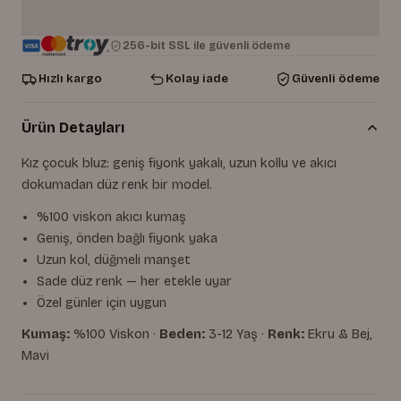
256-bit SSL ile güvenli ödeme
Hızlı kargo
Kolay iade
Güvenli ödeme
Ürün Detayları
Kız çocuk bluz: geniş fiyonk yakalı, uzun kollu ve akıcı
dokumadan düz renk bir model.
%100 viskon akıcı kumaş
Geniş, önden bağlı fiyonk yaka
Uzun kol, düğmeli manşet
Sade düz renk — her etekle uyar
Özel günler için uygun
Kumaş:
%100 Viskon ·
Beden:
3-12 Yaş ·
Renk:
Ekru & Bej,
Mavi