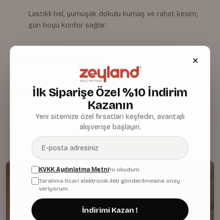
Lastikli bel, yumuşak dokulu kumaş ve rahat kesim;
gün boyu konfor sağlar.
Kumaş & Malzeme
İlk Siparişe Özel %10 İndirim
Bakım & Temizlik
Kazanın
Yeni sitemize özel fırsatları keşfedin, avantajlı
alışverişe başlayın.
KVKK Aydınlatma Metni
'ni okudum.
Tarafıma ticari elektronik ileti gönderilmesine onay
veriyorum.
İndirimi Kazan !