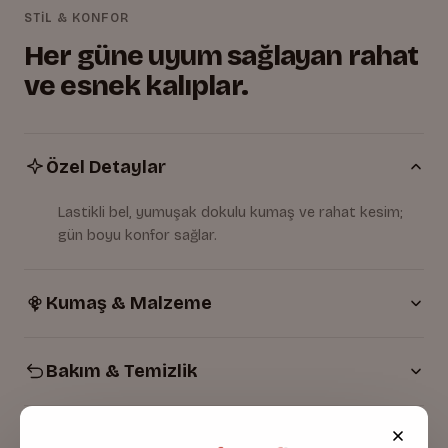
STİL & KONFOR
Her güne uyum sağlayan rahat
ve esnek kalıplar.
Özel Detaylar
Lastikli bel, yumuşak dokulu kumaş ve rahat kesim;
gün boyu konfor sağlar.
Kumaş & Malzeme
Bakım & Temizlik