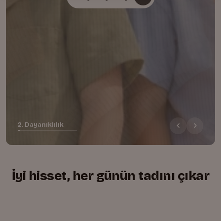
2. Dayanıklılık
İyi hisset, her günün tadını çıkar
+
+
+
Yumuşacık, rahat kesim
01.