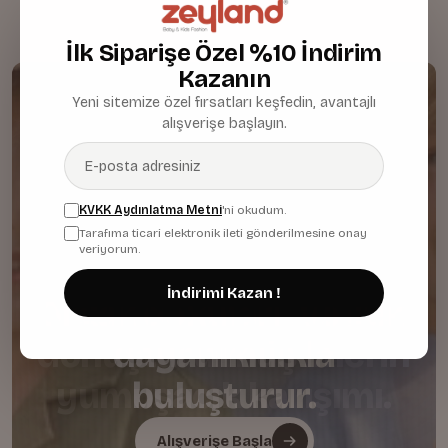
İlk Siparişe Özel %10 İndirim
Kazanın
Yeni sitemize özel fırsatları keşfedin, avantajlı
alışverişe başlayın.
KVKK Aydınlatma Metni
'ni okudum.
Tarafıma ticari elektronik ileti gönderilmesine onay
veriyorum.
İndirimi Kazan !
Nazik dokuları günlük
dayanıklılıkla
buluşturur.
Alışverişe Başla
Alışverişe Başla
Alışverişe Başla