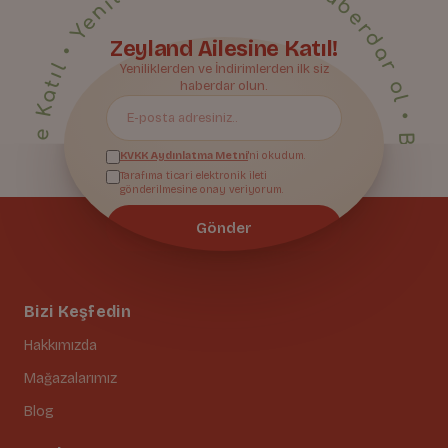
• Yeniliklerden ilk sen haberdar ol • Bize Katıl • Yeniliklerden ilk sen haberdar ol • Bize Katıl • Yeniliklerden ilk sen haberdar ol • Bize Katıl • Yeniliklerden ilk sen haberdar ol • Bize Katıl • Yeniliklerden ilk sen haberdar ol • Bize Katıl • Yeniliklerden ilk sen haberdar ol • Bize Katıl • Yeniliklerden ilk sen haberdar ol • Bize Katıl • Yeniliklerden ilk sen haberdar ol • Bize Katıl • Yeniliklerden ilk sen haberdar ol • Bize Katıl • Yeniliklerden ilk sen haberdar ol • Bize Katıl • Yeniliklerden ilk sen haberdar ol • Bize Katıl • Yeniliklerden ilk sen haberdar ol • Bize Katıl • Yeniliklerden ilk sen haberdar ol • Bize Katıl • Yeniliklerden ilk sen haberdar ol • Bize Katıl • Yeniliklerden ilk sen haberdar ol • Bize Katıl • Yeniliklerden ilk sen haberdar ol • Bize Katıl • Yeniliklerden ilk sen haberdar ol • Bize Katıl • Yeniliklerden ilk sen haberdar ol • Bize Katıl • Yeniliklerden ilk sen haberdar ol •
Zeyland Ailesine Katıl!
Yeniliklerden ve İndirimlerden ilk siz
Bize Katıl
haberdar olun.
KVKK Aydınlatma Metni
'ni okudum.
Tarafıma ticari elektronik ileti
gönderilmesine onay veriyorum.
Gönder
Bizi Keşfedin
Hakkımızda
Mağazalarımız
Blog