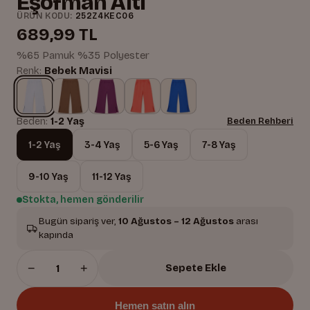
Eşofman Altı
ÜRÜN KODU:
252Z4KEC06
689,99 TL
%65 Pamuk %35 Polyester
Renk:
Bebek Mavisi
Beden:
1-2 Yaş
Beden Rehberi
1-2 Yaş
3-4 Yaş
5-6 Yaş
7-8 Yaş
9-10 Yaş
11-12 Yaş
Stokta, hemen gönderilir
Bugün sipariş ver,
10 Ağustos – 12 Ağustos
arası
kapında
−
+
Sepete Ekle
Hemen satın alın