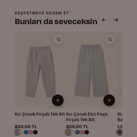
KEŞFETMEYE DEVAM ET
Bunları da seveceksin
Kız Çocuk Fırçalı Tek Alt
Kız Çocuk Düz Paça
Kiz Erkek
Fırçalı Tek Alt
Baskili 
Alti
820,00 TL
820,00 TL
1.004,99