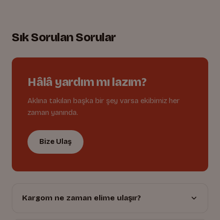
Lastikli bel, tam uyum
02.
Oyuna dayanıklı dikişler
03.
Sık Sorulan Sorular
Hâlâ yardım mı lazım?
Aklına takılan başka bir şey varsa ekibimiz her
zaman yanında.
Bize Ulaş
Kargom ne zaman elime ulaşır?