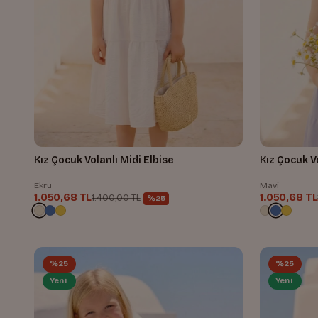
Kız Çocuk Volanlı Midi Elbise
Kız Çocuk Vo
Ekru
Mavi
1.050,68 TL
1.050,68 TL
1.400,00 TL
%25
%25
%25
Yeni
Yeni