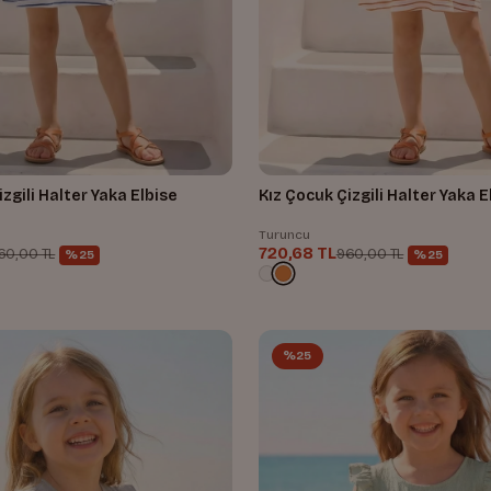
zgili Halter Yaka Elbise
Kız Çocuk Çizgili Halter Yaka E
Turuncu
720,68 TL
60,00 TL
960,00 TL
%25
%25
%25