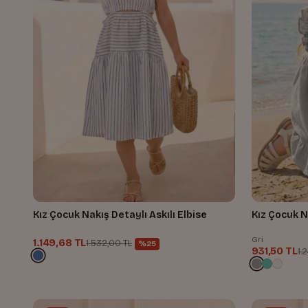
Kız Çocuk Nakış Detaylı Askılı Elbise
Kız Çocuk N
Gri
1.149,68 TL
1.532,00 TL
%25
931,50 TL
1.