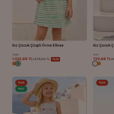
Kız Çocuk Çizgili Örme Elbise
Kız Çocuk Çi
Yeşil
Sax
1.032,68 TL
720,68 TL
1.376,00 TL
9
%25
%25
%25
Yeni