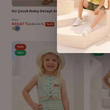
Kız Çocuk Nakış Detaylı Askılı Elbise
Kız Çocuk D
Mavi
Krem
630,67 TL
966,68 TL
840,00 TL
1
%25
%25
%25
Yeni
Yeni