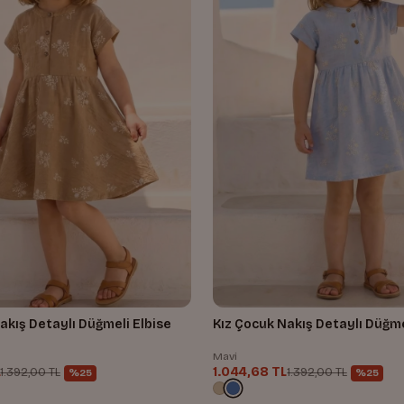
akış Detaylı Düğmeli Elbise
Kız Çocuk Nakış Detaylı Düğme
Mavi
L
1.044,68 TL
1.392,00 TL
1.392,00 TL
%25
%25