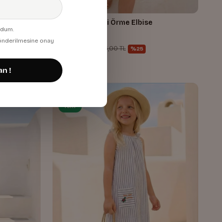
ise
Kız Çocuk Çizgili Örme Elbise
udum.
Turuncu
 gönderilmesine onay
1.032,68 TL
1.376,00 TL
%25
an !
%25
Yeni