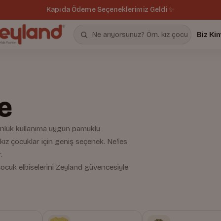
Tüm siparişlerde ücretsiz kargo 🚚
Biz Ki
e
Günlük kullanıma uygun pamuklu
 kız çocuklar için geniş seçenek. Nefes
.
çocuk elbiselerini Zeyland güvencesiyle