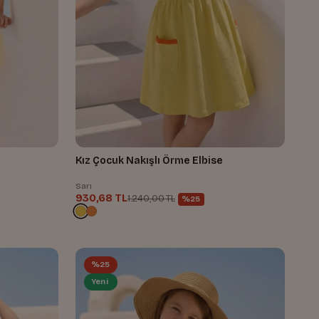
Kız Çocuk Nakışlı Örme Elbise
Sarı
930,68 TL
1.240,00 TL
%25
%25
Yeni