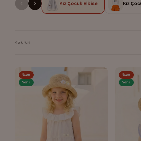
Kız Çocuk Elbise
Kız Çoc
45 ürün
%25
%25
Yeni
Yeni