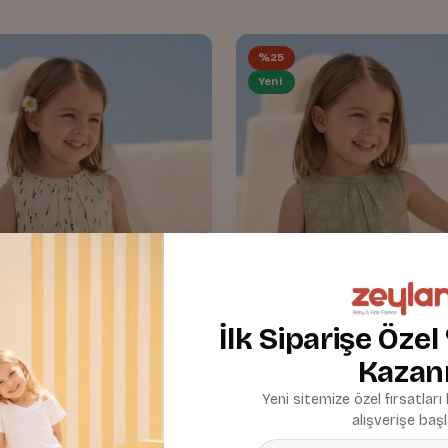
%25
Yeni
İlk Siparişe Özel
Kazan
Yeni sitemize özel fırsatları
alışverişe başl