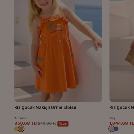
Kız Çocuk Nakışlı Örme Elbise
Kız Çocuk N
Turuncu
Bej
930,68 TL
1.044,68 T
1.240,00 TL
%25