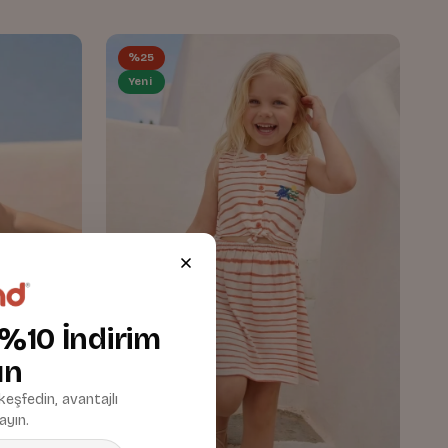
%25
Yeni
 %10 İndirim
ın
 keşfedin, avantajlı
ayın.