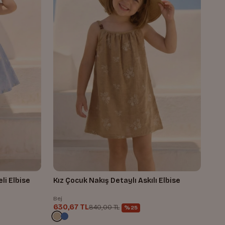
li Elbise
Kız Çocuk Nakış Detaylı Askılı Elbise
Bej
630,67 TL
840,00 TL
%25