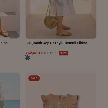
lbise
Kız Çocuk Cep Detaylı Desenli Elbise
762,68 TL
1.016,00 TL
%25
%25