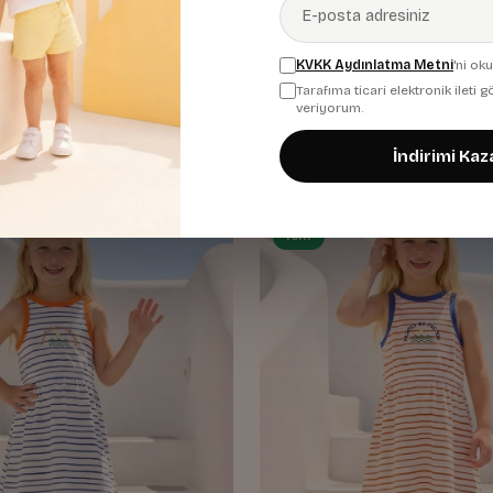
esenli Dokuma Elbise
Kız Çocuk Desenli Dokuma Elb
KVKK Aydınlatma Metni
'ni ok
Yeşil
Tarafıma ticari elektronik ileti
966,68 TL
.288,00 TL
1.288,00 TL
veriyorum.
%25
%25
İndirimi Kaz
%25
Yeni