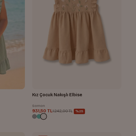
Kız Çocuk Nakışlı Elbise
Somon
931,50 TL
1.242,00 TL
%25