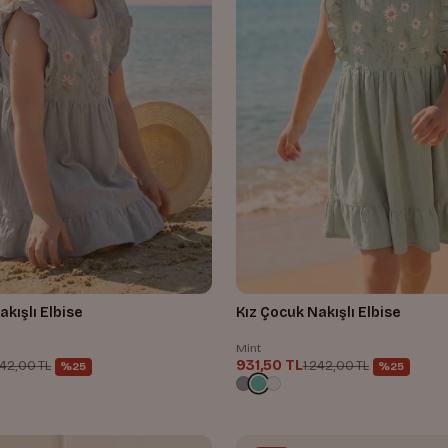
akışlı Elbise
Kız Çocuk Nakışlı Elbise
Mint
931,50 TL
242,00 TL
1.242,00 TL
%25
%25