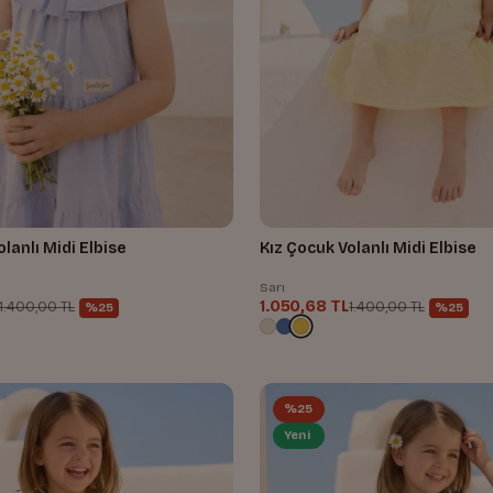
lanlı Midi Elbise
Kız Çocuk Volanlı Midi Elbise
Sarı
1.050,68 TL
1.400,00 TL
1.400,00 TL
%25
%25
%25
Yeni