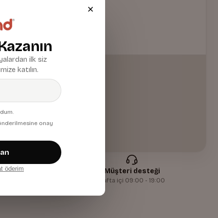
 Kazanın
alardan ilk siz
mize katılın.
udum.
 gönderilmesine onay
zan
at öderim
me
Müşteri desteği
şveriş
Hafta içi 09:00 - 19:00