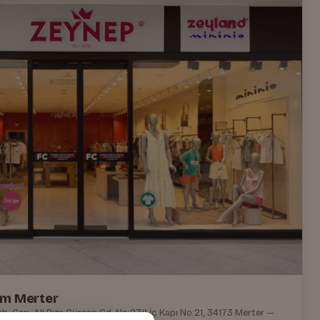
m Merter
 Gen. Ali Rıza Gürcan Cd. No:27/1 İç Kapı No:21, 34173 Merter —