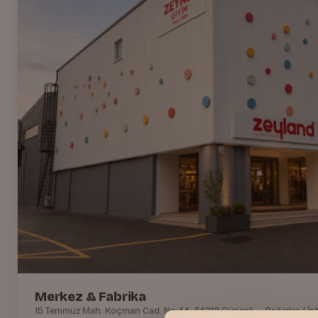
Merkez & Fabrika
15 Temmuz Mah. Koçman Cad. No:44, 34212 Güneşli — Bağcılar / İs