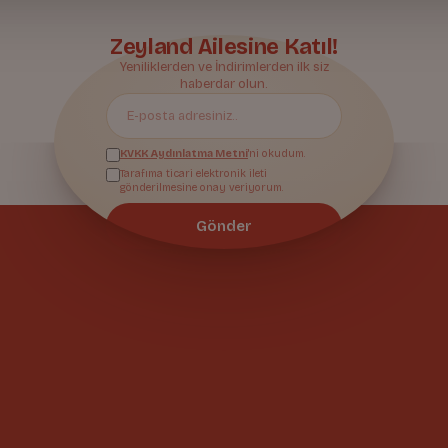
Zeyland Ailesine Katıl!
Yeniliklerden ve İndirimlerden ilk siz
haberdar olun.
KVKK Aydınlatma Metni
'ni okudum.
Tarafıma ticari elektronik ileti
gönderilmesine onay veriyorum.
Gönder