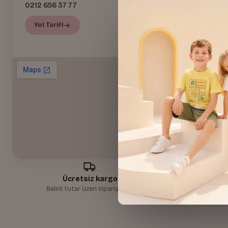
0212 656 37 77
Yol Tarifi
Ücretsiz kargo
Belirli tutar üzeri siparişlerde
30 