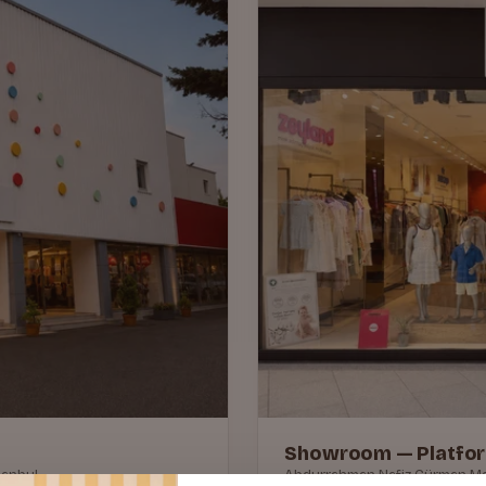
Showroom — Platfor
tanbul
Abdurrahman Nafiz Gürman Mah.