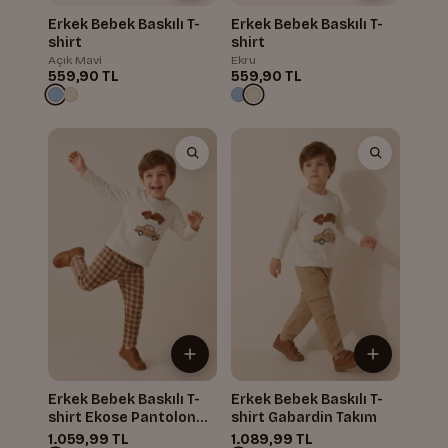
Erkek Bebek Baskılı T-
Erkek Bebek Baskılı T-
shirt
shirt
Açık Mavi
Ekru
559,90 TL
559,90 TL
Erkek Bebek Baskılı T-
Erkek Bebek Baskılı T-
shirt Ekose Pantolon
shirt Gabardin Takım
Takım
1.059,99 TL
1.089,99 TL