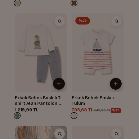
%25
Erkek Bebek Baskılı T-
Erkek Bebek Baskılı
shirt Jean Pantolon
Tulum
Takım
1.219,99 TL
705,68 TL
940,00 TL
%25