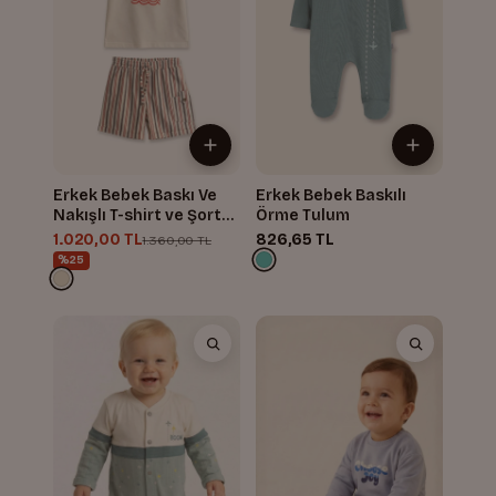
Erkek Bebek Baskı Ve
Erkek Bebek Baskılı
Nakışlı T-shirt ve Şort
Örme Tulum
Takım
1.020,00 TL
826,65 TL
1.360,00 TL
%25