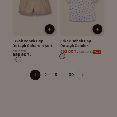
Erkek Bebek Cep
Erkek Bebek Cep
Detaylı Gabardin Şort
Detaylı Gömlek
Taş Rengi
552,00 TL
736,00 TL
%25
999,90 TL
…
1
2
3
30