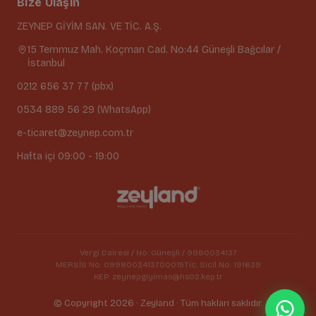
Bize Ulaşın
ZEYNEP GİYİM SAN. VE TİC. A.Ş.
15 Temmuz Mah. Koçman Cad. No:44 Güneşli Bağcılar /
İstanbul
0212 656 37 77 (pbx)
0534 889 56 29 (WhatsApp)
e-ticaret@zeynep.com.tr
Hafta içi 09:00 - 19:00
Vergi Dairesi / No: Güneşli / 9980034137
MERSİS No: 0998003413700015
Tic. Sicil No: 191639
KEP: zeynepgiyimas@hs02.kep.tr
© Copyright 2026 · Zeyland · Tüm hakları saklıdır.