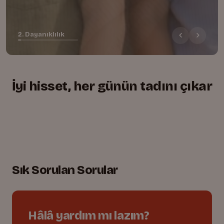
2. Dayanıklılık
İyi hisset, her günün tadını çıkar
+
+
+
Yumuşacık, rahat kesim
01.
Lastikli bel, tam uyum
02.
Oyuna dayanıklı dikişler
03.
Sık Sorulan Sorular
Hâlâ yardım mı lazım?