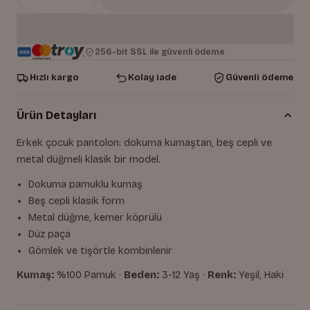
256-bit SSL ile güvenli ödeme
Hızlı kargo
Kolay iade
Güvenli ödeme
Ürün Detayları
Erkek çocuk pantolon: dokuma kumaştan, beş cepli ve
metal düğmeli klasik bir model.
Dokuma pamuklu kumaş
Beş cepli klasik form
Metal düğme, kemer köprülü
Düz paça
Gömlek ve tişörtle kombinlenir
Kumaş:
%100 Pamuk ·
Beden:
3-12 Yaş ·
Renk:
Yeşil, Haki