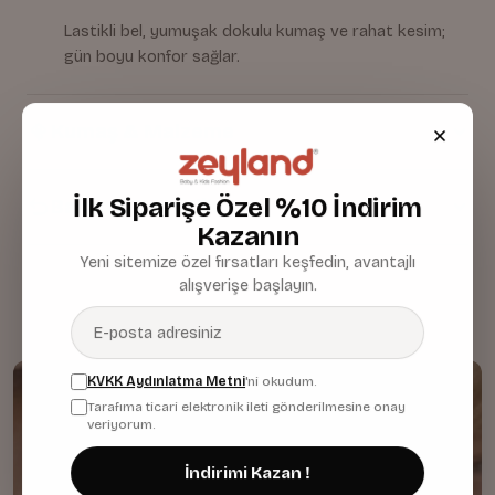
Lastikli bel, yumuşak dokulu kumaş ve rahat kesim;
gün boyu konfor sağlar.
Kumaş & Malzeme
İlk Siparişe Özel %10 İndirim
Bakım & Temizlik
Kazanın
Yeni sitemize özel fırsatları keşfedin, avantajlı
alışverişe başlayın.
KVKK Aydınlatma Metni
'ni okudum.
Tarafıma ticari elektronik ileti gönderilmesine onay
veriyorum.
İndirimi Kazan !