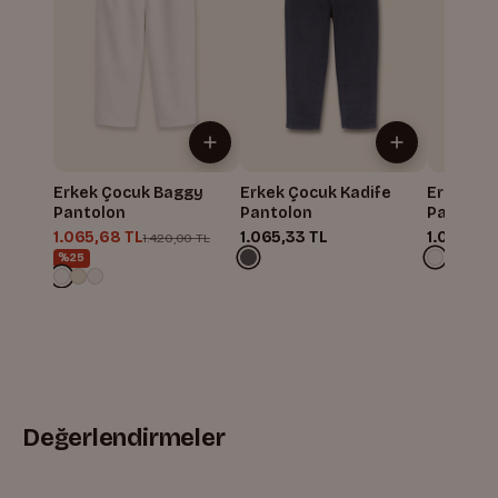
Erkek Çocuk Baggy
Erkek Çocuk Kadife
Erkek Ço
Pantolon
Pantolon
Pantolo
1.065,68 TL
1.065,33 TL
1.065,33
1.420,00 TL
%25
Değerlendirmeler