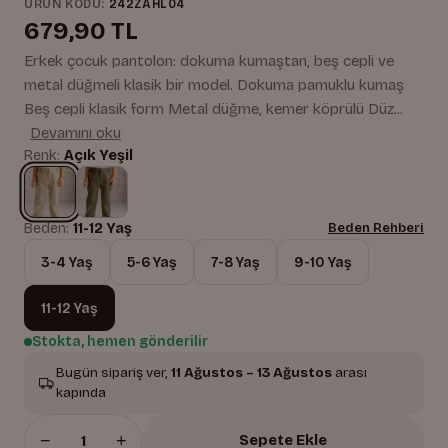
ÜRÜN KODU:
242ZAHL04
679,90 TL
Erkek çocuk pantolon: dokuma kumaştan, beş cepli ve
metal düğmeli klasik bir model. Dokuma pamuklu kumaş
Beş cepli klasik form Metal düğme, kemer köprülü Düz...
Devamını oku
Renk:
Açık Yeşil
Beden:
11-12 Yaş
Beden Rehberi
3-4 Yaş
5-6 Yaş
7-8 Yaş
9-10 Yaş
11-12 Yaş
Stokta, hemen gönderilir
Bugün sipariş ver,
11 Ağustos – 13 Ağustos
arası
kapında
−
+
Sepete Ekle