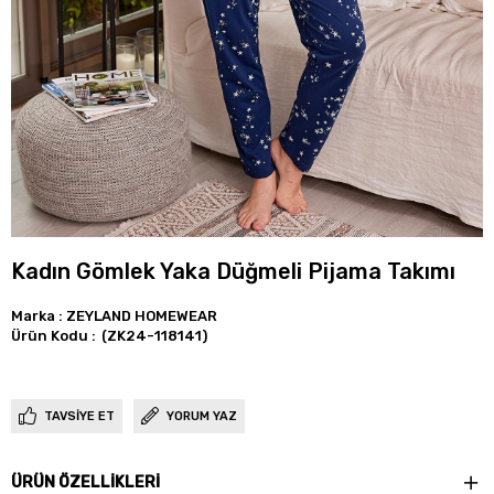
Kadın Gömlek Yaka Düğmeli Pijama Takımı
Marka
:
ZEYLAND HOMEWEAR
(ZK24-118141)
TAVSIYE ET
YORUM YAZ
ÜRÜN ÖZELLIKLERI