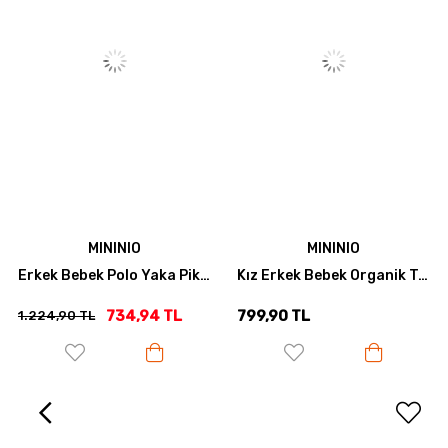
MININIO
MININIO
Erkek Bebek Polo Yaka Pike Tulum - Gri
Kız Erkek Bebek Organik Tulum - Mint
734,94 TL
799,90 TL
799,90 T
 TL