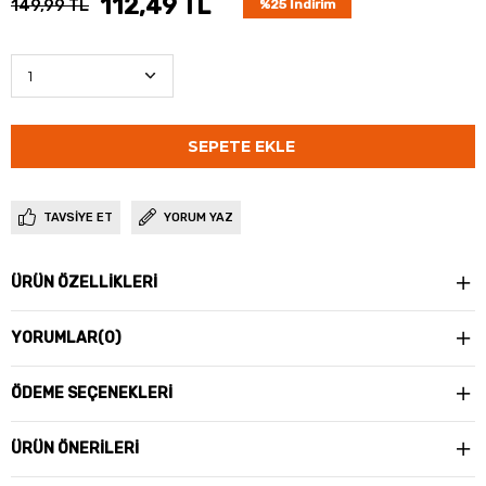
112,49 TL
149,99 TL
%
25
İndirim
TAVSIYE ET
YORUM YAZ
ÜRÜN ÖZELLIKLERI
YORUMLAR
(0)
ÖDEME SEÇENEKLERI
ÜRÜN ÖNERILERI