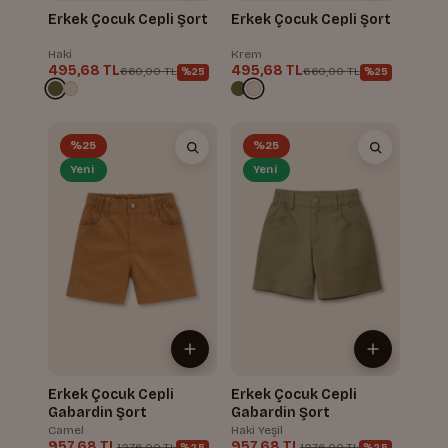
Erkek Çocuk Cepli Şort
Erkek Çocuk Cepli Şort
Haki
Krem
495,68 TL
495,68 TL
660,00 TL
660,00 TL
%25
%25
%25
%25
Yeni
Yeni
Erkek Çocuk Cepli
Erkek Çocuk Cepli
Gabardin Şort
Gabardin Şort
Camel
Haki Yeşil
957,68 TL
957,68 TL
1.276,00 TL
1.276,00 TL
%25
%25