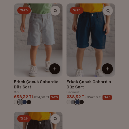
%25
%25
Erkek Çocuk Gabardin
Erkek Çocuk Gabardin
Düz Sort
Düz Sort
Gri
Lacivert
638,32 TL
638,32 TL
854,90 TL
854,90 TL
%25
%25
%25