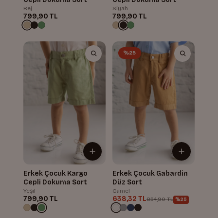
Bej
Siyah
799,90 TL
799,90 TL
%25
Erkek Çocuk Kargo
Erkek Çocuk Gabardin
Cepli Dokuma Sort
Düz Sort
Yeşil
Camel
799,90 TL
638,32 TL
854,90 TL
%25