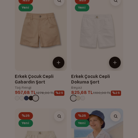
%25
%25
Yeni
Yeni
Erkek Çocuk Cepli
Erkek Çocuk Cepli
Gabardin Şort
Dokuma Şort
Taş Rengi
Beyaz
957,68 TL
825,68 TL
1.276,00 TL
1.100,00 TL
%25
%25
%25
%25
Yeni
Yeni