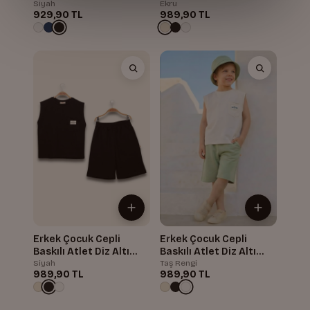
Şort Takım
Siyah
Ekru
929,90 TL
989,90 TL
Erkek Çocuk Cepli
Erkek Çocuk Cepli
Baskılı Atlet Diz Altı
Baskılı Atlet Diz Altı
Şort Takım
Şort Takım
Siyah
Taş Rengi
989,90 TL
989,90 TL