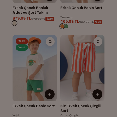
Erkek Çocuk Baskılı
Erkek Çocuk Basic Sort
Atlet ve Şort Takım
Turuncu
879,68 TL
1.172,00 TL
%25
465,68 TL
620,00 TL
%25
%25
Yeni
Erkek Çocuk Basic Sort
Kiz Erkek Çocuk Çizgili
Sort
Yeşil
Coral Çizgili