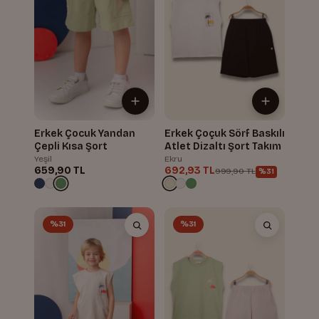
Erkek Çocuk Yandan
Erkek Çoçuk Sörf Baskılı
Çepli Kısa Şort
Atlet Dizaltı Şort Takım
Yeşil
Ekru
659,90 TL
692,93 TL
999,90 TL
%31
%31
%31