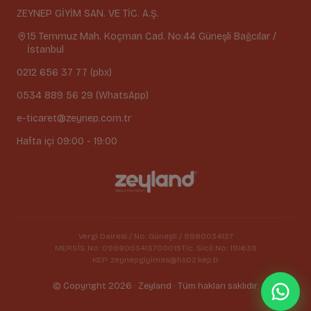
ZEYNEP GİYİM SAN. VE TİC. A.Ş.
15 Temmuz Mah. Koçman Cad. No:44 Güneşli Bağcılar /
İstanbul
0212 656 37 77 (pbx)
0534 889 56 29 (WhatsApp)
e-ticaret@zeynep.com.tr
Hafta içi 09:00 - 19:00
Vergi Dairesi / No: Güneşli / 9980034137
MERSİS No: 0998003413700015
Tic. Sicil No: 191639
KEP: zeynepgiyimas@hs02.kep.tr
© Copyright 2026 · Zeyland · Tüm hakları saklıdır.