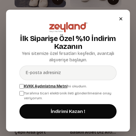
Erkek Çoçuk Kargo
Erkek Çoçuk Kargo
Çepli Kısa Şort
Çepli Kısa Şort
Beyaz
Lacivert
929,90 TL
929,90 TL
İlk Siparişe Özel %10 İndirim
Kazanın
Yeni sitemize özel fırsatları keşfedin, avantajlı
alışverişe başlayın.
KVKK Aydınlatma Metni
'ni okudum.
Tarafıma ticari elektronik ileti gönderilmesine onay
veriyorum.
İndirimi Kazan !
Erkek Çoçuk Kargo
Erkek Çocuk Cepli
Çepli Kısa Şort
Baskılı Atlet Diz Altı