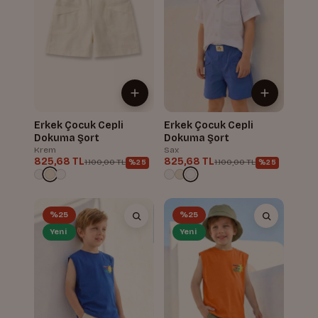
Erkek Çocuk Cepli
Erkek Çocuk Cepli
Dokuma Şort
Dokuma Şort
Krem
Sax
825,68 TL
825,68 TL
1.100,00 TL
1.100,00 TL
%25
%25
%25
%25
Yeni
Yeni