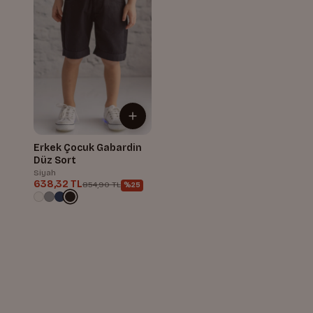
Erkek Çocuk Gabardin
Düz Sort
Siyah
638,32 TL
854,90 TL
%25