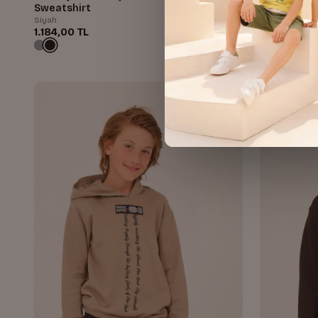
Sweatshirt
Siyah
Gri
1.184,00 TL
880,00 TL