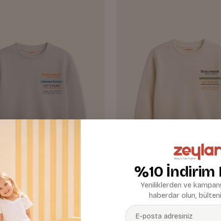
%10 İndirim
Yeniliklerden ve kampany
haberdar olun, bülteni
 Baskılı Sweatshirt
Erkek Çocuk Baskılı Sweatshir