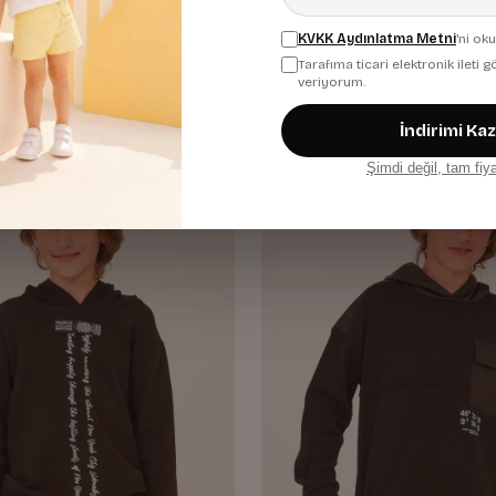
Krem
KVKK Aydınlatma Metni
'ni ok
880,00 TL
Tarafıma ticari elektronik ileti
veriyorum.
İndirimi Ka
Şimdi değil, tam fiy