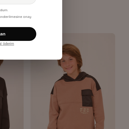
Lacivert
udum.
880,00 TL
 gönderilmesine onay
zan
at öderim