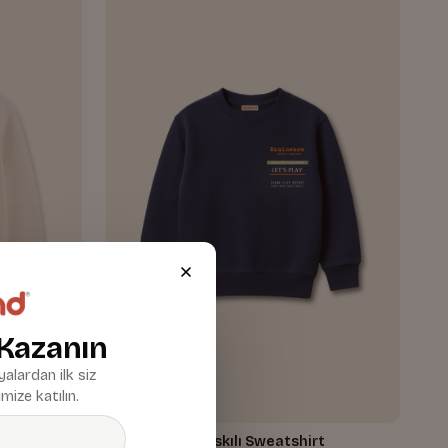
 Kazanın
alardan ilk siz
mize katılın.
t
Erkek Çocuk Baskılı Sweatshirt