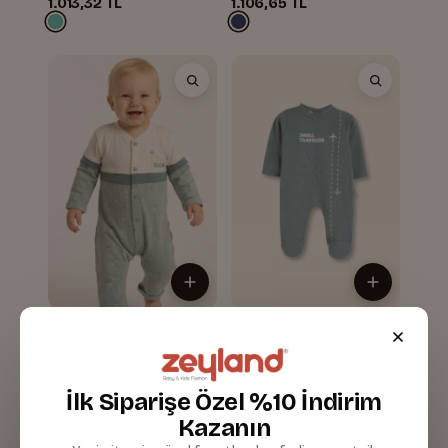
1.013,32 TL
1.106,65 TL
Erkek Bebek Baskılı
Erkek Bebek Baskılı
Örme Tulum
Örme Tulum
826,65 TL
826,65 TL
İlk Siparişe Özel %10 İndirim
Kazanın