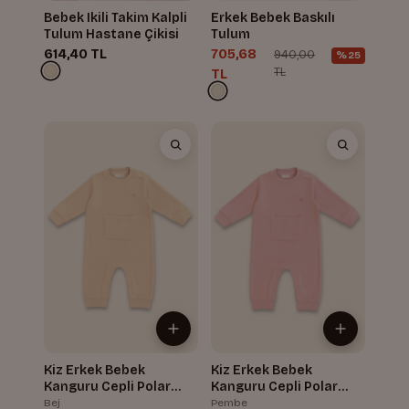
Bebek Ikili Takim Kalpli
Erkek Bebek Baskılı
Tulum Hastane Çikisi
Tulum
614,40 TL
705,68
940,00
%25
TL
TL
Kiz Erkek Bebek
Kiz Erkek Bebek
Kanguru Cepli Polar
Kanguru Cepli Polar
Tulum
Tulum
Bej
Pembe