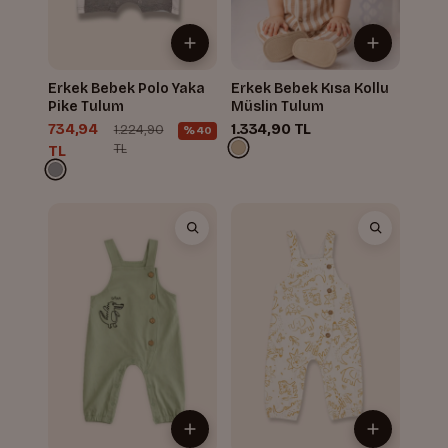
Erkek Bebek Polo Yaka
Erkek Bebek Kısa Kollu
Pike Tulum
Müslin Tulum
734,94
1.334,90 TL
1.224,90
%40
TL
TL