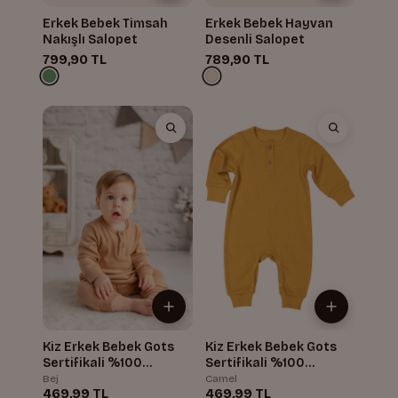
Erkek Bebek Timsah
Erkek Bebek Hayvan
Nakışlı Salopet
Desenli Salopet
799,90 TL
789,90 TL
Kiz Erkek Bebek Gots
Kiz Erkek Bebek Gots
Sertifikali %100
Sertifikali %100
Organik Pamuk Yakasi
Organik Pamuk Yakasi
Bej
Camel
469,99 TL
469,99 TL
Dügmeli Tulum
Dügmeli Tulum