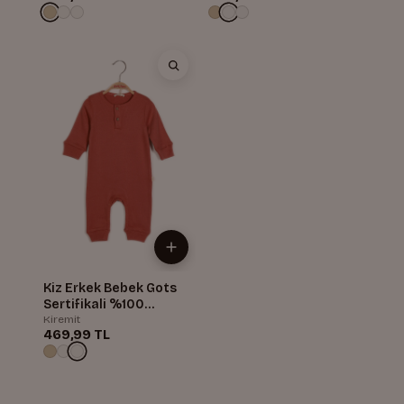
Kiz Erkek Bebek Gots
Sertifikali %100
Organik Pamuk Yakasi
Kiremit
469,99 TL
Dügmeli Tulum