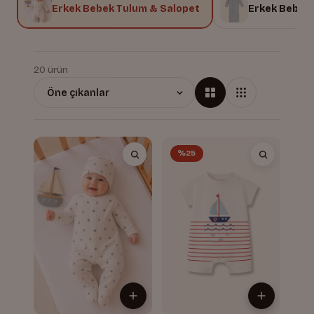
i
Erkek Bebek Tulum & Salopet
Erkek Bebek 
20 ürün
%25