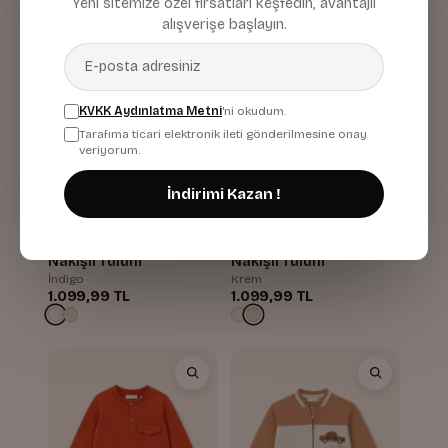
Yeni sitemize özel fırsatları keşfedin, avantajlı
alışverişe başlayın.
KVKK Aydınlatma Metni
'ni okudum.
Tarafıma ticari elektronik ileti gönderilmesine onay
veriyorum.
İndirimi Kazan !
Erkek Bebek Köpek
Erkek Bebek Köpek
Nakışlı Tulum
Nakışlı Tulum
İndigo
Krem
1.099,99 TL
1.099,99 TL