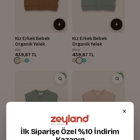
Kiz Erkek Bebek
Kiz Erkek Bebek
Organik Yelek
Organik Yelek
Bej
Ekru
439,87 TL
439,87 TL
İlk Siparişe Özel %10 İndirim
Kazanın