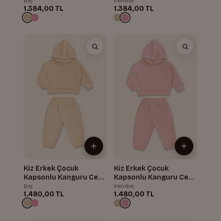
Bej
Pembe
1.384,00 TL
1.384,00 TL
Kiz Erkek Çocuk
Kiz Erkek Çocuk
Kapsonlu Kanguru Cepli
Kapsonlu Kanguru Cepli
Polar Ikili Takim
Polar Ikili Takim
Bej
Pembe
1.480,00 TL
1.480,00 TL