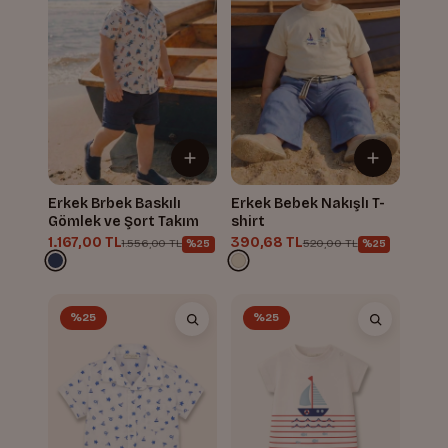
Erkek Brbek Baskılı
Erkek Bebek Nakışlı T-
Gömlek ve Şort Takım
shirt
1.167,00 TL
390,68 TL
1.556,00 TL
520,00 TL
%25
%25
%25
%25