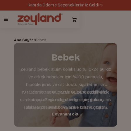
Kapıda Ödeme Seçeneklerimiz Geldi ✨
Ana Sayfa
/
Bebek
Bebek
Zeyland bebek giyim koleksiyonu, 0-24 ay kız
ve erkek bebekler için %100 pamuklu,
hipoalerjenik ve cilt dostu kıyafetleri bir
1970'ten bu yana çocuk ve bebek giyiminde
arada sunar. GOTS ve SEDEX sertifikalı
uzmanlaşan Zeyland güvencesiyle; yumuşacık
kumaşlarla üretilen body, zıbın, tulum,
salopet, pijama takımı, uyku tulumu, takım,
dokular, güvenli boyalar ve pratik çıtçıtlı
Devamını oku
kalıplar sunuyoruz. Kız Bebek ve Erkek Bebek
sweatshirt, pantolon ve dış giyim
seçenekleriyle bebeğinizin her anına konfor
kategorilerinden bebeğinize en uygun
parçaları kolayca keşfedin.
sağlar.