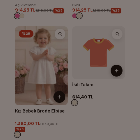
Açık Pembe
Ekru
914,25 TL
914,25 TL
1.219,00 TL
1.219,00 TL
%25
%25
%25
İkili Takım
614,40 TL
Kız Bebek Brode Elbise
1.380,00 TL
1.840,00 TL
%25