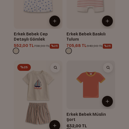
Erkek Bebek Cep
Erkek Bebek Baskılı
Detaylı Gömlek
Tulum
552,00 TL
705,68 TL
736,00 TL
940,00 TL
%25
%25
%25
Erkek Bebek Müslin
Şort
632,00 TL