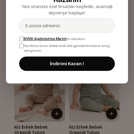
Yeni sitemize özel fırsatları keşfedin, avantajlı
alışverişe başlayın.
Kiz Erkek Bebek
Kiz Erkek Bebek
Organik Yelek
Organik Yelek
Mint
Pudra
439,87 TL
439,87 TL
KVKK Aydınlatma Metni
'ni okudum.
Tarafıma ticari elektronik ileti gönderilmesine onay
veriyorum.
İndirimi Kazan !
Kiz Erkek Bebek
Kiz Erkek Bebek
Organik Tulum
Organik Tulum