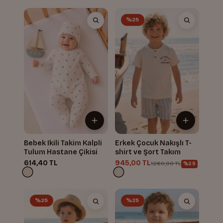
%25
Bebek Ikili Takim Kalpli
Erkek Çocuk Nakışlı T-
Tulum Hastane Çikisi
shirt ve Şort Takım
614,40 TL
945,00 TL
1.260,00 TL
%25
%25
%25