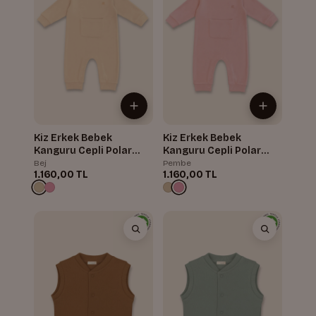
Kiz Erkek Bebek
Kiz Erkek Bebek
Kanguru Cepli Polar
Kanguru Cepli Polar
Tulum
Tulum
Bej
Pembe
1.160,00 TL
1.160,00 TL