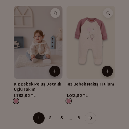
Kız Bebek Peluş Detaylı
Kız Bebek Nakışlı Tulum
Üçlü Takım
1.733,32 TL
1.013,32 TL
…
1
2
3
8