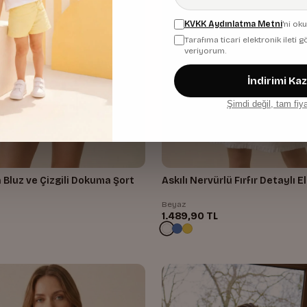
KVKK Aydınlatma Metni
'ni ok
Tarafıma ticari elektronik ileti
veriyorum.
İndirimi Ka
Şimdi değil, tam fiy
n Bluz ve Çizgili Dokuma Şort
Askılı Nervürlü Fırfır Detayl
Beyaz
1.489,90 TL