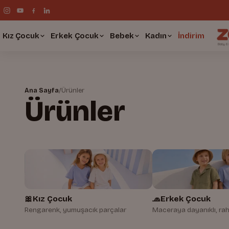
Kız Çocuk
Erkek Çocuk
Bebek
Kadın
İndirim
Ana Sayfa
/
Ürünler
Ürünler
🎀
Kız Çocuk
🧢
Erkek Çocuk
Rengarenk, yumuşacık parçalar
Maceraya dayanıklı, rah