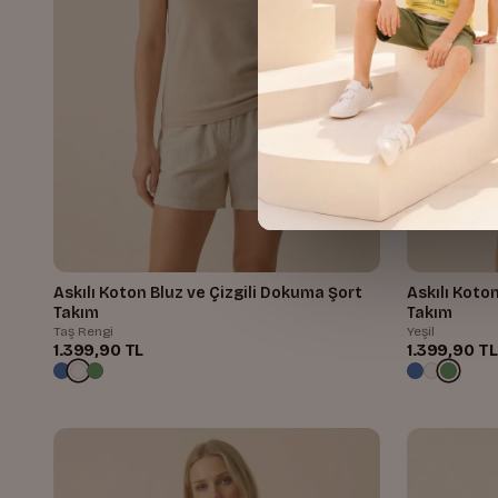
Askılı Koton Bluz ve Çizgili Dokuma Şort
Askılı Koto
Takım
Takım
Taş Rengi
Yeşil
1.399,90 TL
1.399,90 TL