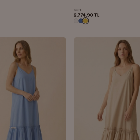
Sarı
L
2.774,90 TL