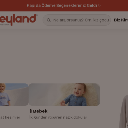
Kapıda Ödeme Seçeneklerimiz Geldi ✨
Biz Ki
🍼
Bebek
at kesimler
İlk günden itibaren nazik dokular