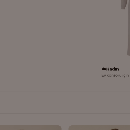
☁️
Kadın
Ev konforu içi