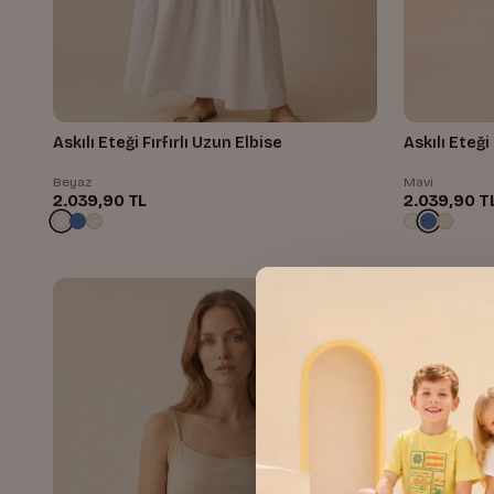
Askılı Eteği Fırfırlı Uzun Elbise
Askılı Eteği 
Beyaz
Mavi
2.039,90 TL
2.039,90 T