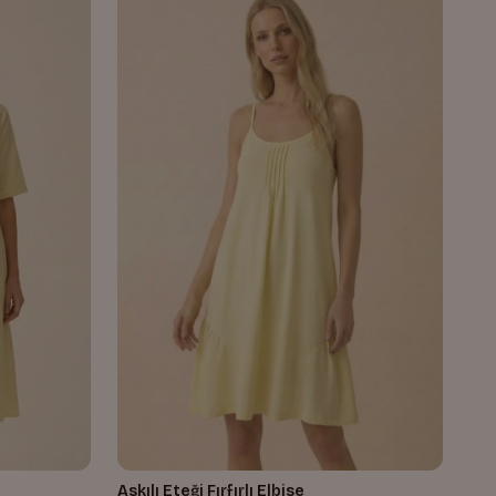
Askılı Eteği Fırfırlı Elbise