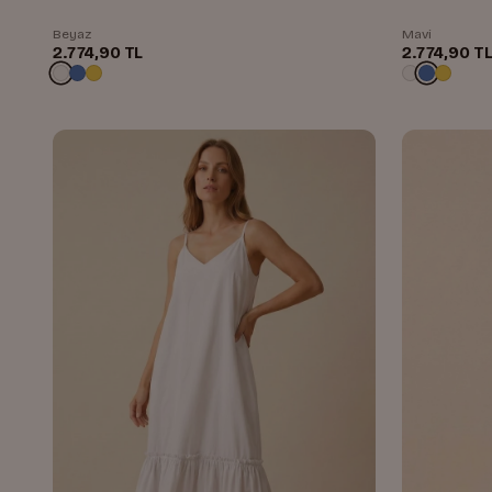
Beyaz
Mavi
2.774,90 TL
2.774,90 T