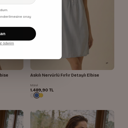
udum.
 gönderilmesine onay
zan
at öderim
ı Elbise
Askılı Nervürlü Fırfır Detaylı Elbise
Mavi
1.489,90 TL