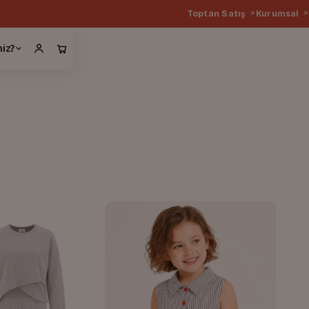
Toptan Satış
Kurumsal
miz?