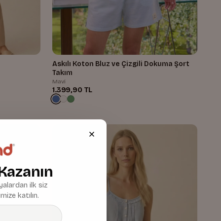
Askılı Koton Bluz ve Çizgili Dokuma Şort
Takım
Mavi
1.399,90 TL
 Kazanın
alardan ilk siz
mize katılın.