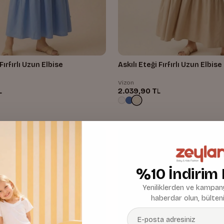
Fırfırlı Uzun Elbise
Askılı Eteği Fırfırlı Uzun Elbise
Vizon
L
2.039,90 TL
%10 İndirim
Yeniliklerden ve kampany
haberdar olun, bülteni