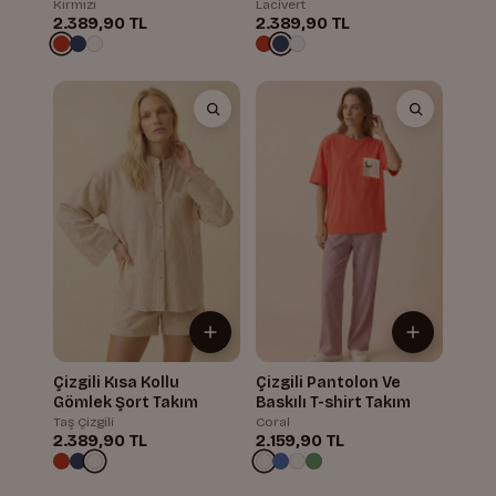
Kırmızı
Lacivert
2.389,90 TL
2.389,90 TL
Çizgili Kısa Kollu
Çizgili Pantolon Ve
Gömlek Şort Takım
Baskılı T-shirt Takım
Taş Çizgili
Coral
2.389,90 TL
2.159,90 TL