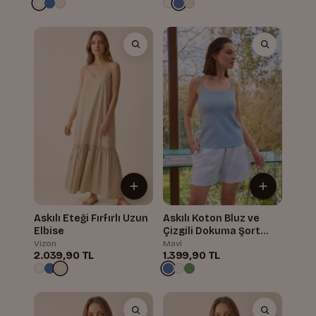
Askılı Eteği Fırfırlı Uzun
Askılı Koton Bluz ve
Elbise
Çizgili Dokuma Şort
Takım
Vizon
Mavi
2.039,90 TL
1.399,90 TL