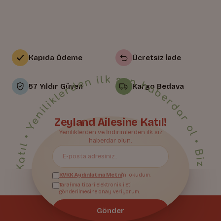
Kapıda Ödeme
Ücretsiz İade
• Yeniliklerden ilk sen haberdar ol • Bize Katıl • Yeniliklerden ilk sen haberdar ol • Bize Katıl • Yeniliklerden ilk sen haberdar ol • Bize Katıl • Yeniliklerden ilk sen haberdar ol • Bize Katıl • Yeniliklerden ilk sen haberdar ol • Bize Katıl • Yeniliklerden ilk sen haberdar ol • Bize Katıl • Yeniliklerden ilk sen haberdar ol • Bize Katıl • Yeniliklerden ilk sen haberdar ol • Bize Katıl • Yeniliklerden ilk sen haberdar ol • Bize Katıl • Yeniliklerden ilk sen haberdar ol • Bize Katıl • Yeniliklerden ilk sen haberdar ol • Bize Katıl • Yeniliklerden ilk sen haberdar ol • Bize Katıl • Yeniliklerden ilk sen haberdar ol • Bize Katıl • Yeniliklerden ilk sen haberdar ol • Bize Katıl • Yeniliklerden ilk sen haberdar ol • Bize Katıl • Yeniliklerden ilk sen haberdar ol • Bize Katıl • Yeniliklerden ilk sen haberdar ol • Bize Katıl • Yeniliklerden ilk sen haberdar ol • Bize Katıl • Yeniliklerden ilk sen haberdar ol •
57 Yıldır Güven
Kargo Bedava
Zeyland Ailesine Katıl!
Bize Katıl
Yeniliklerden ve İndirimlerden ilk siz
haberdar olun.
KVKK Aydınlatma Metni
'ni okudum.
Tarafıma ticari elektronik ileti
gönderilmesine onay veriyorum.
Gönder