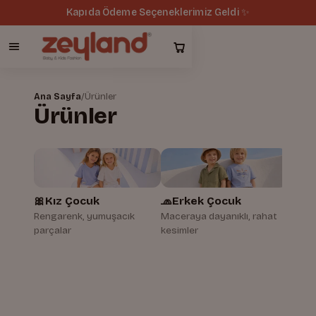
Tüm siparişlerde ücretsiz kargo 🚚
Ana Sayfa
/
Ürünler
Ürünler
🎀
Kız Çocuk
🧢
Erkek Çocuk
🍼
Be
Rengarenk, yumuşacık
Maceraya dayanıklı, rahat
İlk gü
parçalar
kesimler
dokul