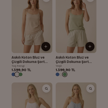
Askılı Koton Bluz ve
Askılı Koton Bluz ve
Çizgili Dokuma Şort
Çizgili Dokuma Şort
Takım
Takım
Taş Rengi
Yeşil
1.399,90 TL
1.399,90 TL