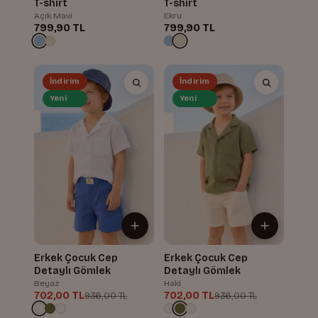
T-shirt
T-shirt
Açık Mavi
Ekru
799,90 TL
799,90 TL
İndirim
İndirim
Yeni
Yeni
Erkek Çocuk Cep
Erkek Çocuk Cep
Detaylı Gömlek
Detaylı Gömlek
Beyaz
Haki
702,00 TL
702,00 TL
936,00 TL
936,00 TL