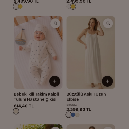
2.499,90 TL
2.499,90 TL
Bebek Ikili Takim Kalpli
Büzgülü Askılı Uzun
Tulum Hastane Çikisi
Elbise
Beyaz
614,40 TL
2.399,90 TL