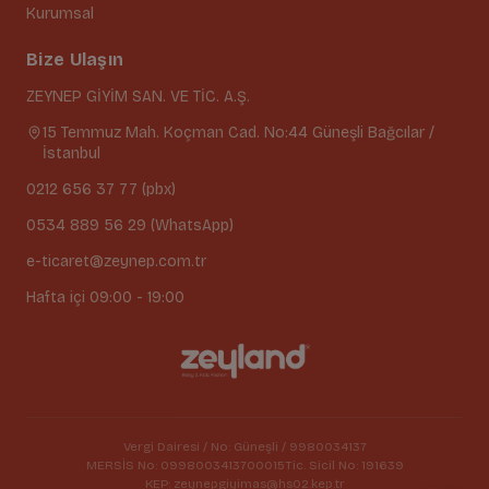
Kurumsal
Bize Ulaşın
ZEYNEP GİYİM SAN. VE TİC. A.Ş.
15 Temmuz Mah. Koçman Cad. No:44 Güneşli Bağcılar /
İstanbul
0212 656 37 77 (pbx)
0534 889 56 29 (WhatsApp)
e-ticaret@zeynep.com.tr
Hafta içi 09:00 - 19:00
Vergi Dairesi / No: Güneşli / 9980034137
MERSİS No: 0998003413700015
Tic. Sicil No: 191639
KEP: zeynepgiyimas@hs02.kep.tr