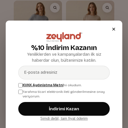
%10 İndirim Kazanın
Yeniliklerden ve kampanyalardan ilk siz
haberdar olun, bültenimize katılın.
Çizgili Pantolon Ve
Çizgili Pantolon Ve
Baskılı T-shirt Takım
Baskılı T-shirt Takım
KVKK Aydınlatma Metni
'ni okudum.
Mavi
Taş Rengi
Tarafıma ticari elektronik ileti gönderilmesine onay
2.159,90 TL
2.159,90 TL
veriyorum.
İndirimi Kazan
Şimdi değil, tam fiyat öderim