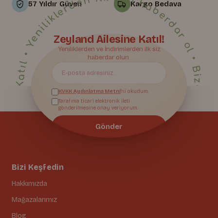
• Yeniliklerden ilk sen haberdar ol • Bize Katıl • Yeniliklerden ilk sen haberdar ol • Bize Katıl • Yeniliklerden ilk sen haberdar ol • Bize Katıl • Yeniliklerden ilk sen haberdar ol • Bize Katıl • Yeniliklerden ilk sen haberdar ol • Bize Katıl • Yeniliklerden ilk sen haberdar ol • Bize Katıl • Yeniliklerden ilk sen haberdar ol • Bize Katıl • Yeniliklerden ilk sen haberdar ol • Bize Katıl • Yeniliklerden ilk sen haberdar ol • Bize Katıl • Yeniliklerden ilk sen haberdar ol • Bize Katıl • Yeniliklerden ilk sen haberdar ol • Bize Katıl • Yeniliklerden ilk sen haberdar ol • Bize Katıl • Yeniliklerden ilk sen haberdar ol • Bize Katıl • Yeniliklerden ilk sen haberdar ol • Bize Katıl • Yeniliklerden ilk sen haberdar ol • Bize Katıl • Yeniliklerden ilk sen haberdar ol • Bize Katıl • Yeniliklerden ilk sen haberdar ol • Bize Katıl • Yeniliklerden ilk sen haberdar ol • Bize Katıl • Yeniliklerden ilk sen haberdar ol •
57 Yıldır Güven
Kargo Bedava
Zeyland Ailesine Katıl!
Bize Katıl
Yeniliklerden ve İndirimlerden ilk siz
haberdar olun.
KVKK Aydınlatma Metni
'ni okudum.
Tarafıma ticari elektronik ileti
gönderilmesine onay veriyorum.
Gönder
Bizi Keşfedin
Hakkımızda
Mağazalarımız
Blog