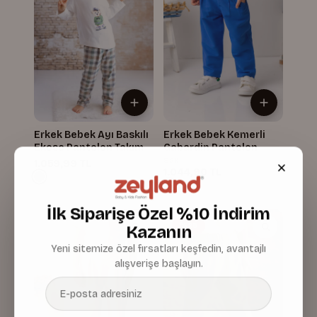
Erkek Bebek Ayı Baskılı
Erkek Bebek Kemerli
Ekose Pantolon Takım
Gabardin Pantolon
Sax
1.059,99 TL
1.044,90 TL
İlk Siparişe Özel %10 İndirim
%25
Kazanın
Yeni sitemize özel fırsatları keşfedin, avantajlı
alışverişe başlayın.