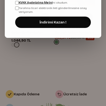
KVKK Aydınlatma Metni
'ni okudum.
Tarafıma ticari elektronik ileti gönderilmesine onay
veriyorum.
İndirimi Kazan !
Erkek Bebek Kemerli
Erkek Bebek Cep
Gabardin Pantolon
Detayli Keten Pantolon
Taş Rengi
503,91 TL
669,90 TL
%25
1.044,90 TL
Kapıda Ödeme
Ücretsiz İade