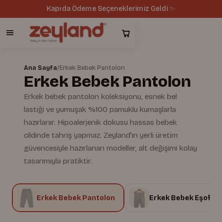
Kapıda Ödeme Seçeneklerimiz Geldi ✨
Ana Sayfa
/
Erkek Bebek Pantolon
Erkek Bebek Pantolon
Erkek bebek pantolon koleksiyonu, esnek bel
lastiği ve yumuşak %100 pamuklu kumaşlarla
hazırlanır. Hipoalerjenik dokusu hassas bebek
cildinde tahriş yapmaz. Zeyland'ın yerli üretim
güvencesiyle hazırlanan modeller, alt değişimi kolay
tasarımıyla pratiktir.
k
Erkek Bebek Pantolon
Erkek Bebek Eşofman