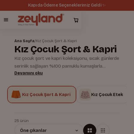
Tüm siparişlerde ücretsiz kargo 🚚
Ana Sayfa
/
Kız Çocuk Şort & Kapri
Kız Çocuk Şort & Kapri
Kız çocuk şort ve kapri koleksiyonu, sıcak günlerde
serinlik sağlayan %100 pamuklu kumaşlarla
Devamını oku
hazırlanır. Nefes alan yapısı ve hipoalerjenik dokusu
sayesinde hassas ciltlerde bile güvenle kullanılır.
Zeyland'ın yerli üretimiyle hazırlanan modeller, oyun
u
Kız Çocuk Şort & Kapri
Kız Çocuk Etek
ve tatil kıyafeti olarak idealdir.
25 ürün