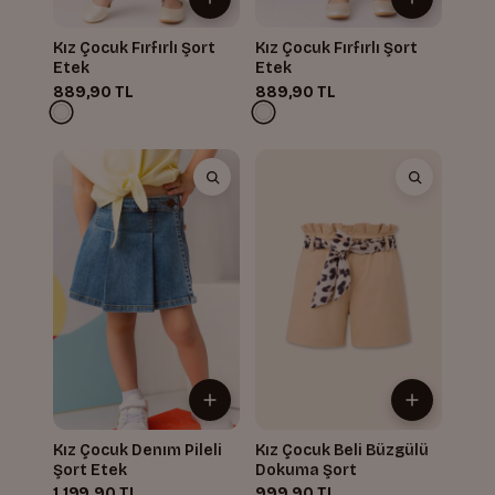
Kız Çocuk Fırfırlı Şort
Kız Çocuk Fırfırlı Şort
Etek
Etek
889,90 TL
889,90 TL
Kız Çocuk Denım Pileli
Kız Çocuk Beli Büzgülü
Şort Etek
Dokuma Şort
1.199,90 TL
999,90 TL