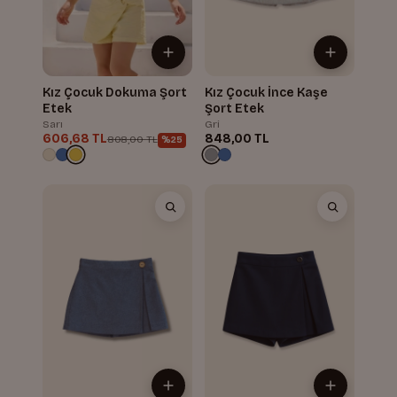
Kız Çocuk Dokuma Şort
Kız Çocuk İnce Kaşe
Etek
Şort Etek
Sarı
Gri
606,68 TL
848,00 TL
808,00 TL
%25