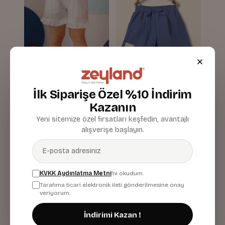
İlk Siparişe Özel %10 İndirim
Kız Çocuk Fırfırlı Şort
Kız Çocuk Fırfırlı Şort
Kazanın
Yeni sitemize özel fırsatları keşfedin, avantajlı
Beyaz
İndigo
664,00 TL
664,00 TL
alışverişe başlayın.
KVKK Aydınlatma Metni
'ni okudum.
Tarafıma ticari elektronik ileti gönderilmesine onay
veriyorum.
İndirimi Kazan !