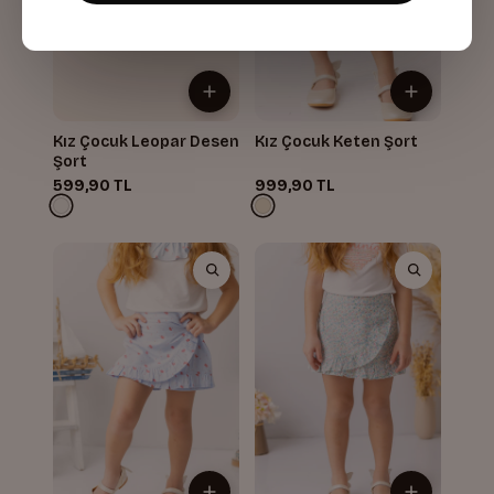
Kız Çocuk Leopar Desen
Kız Çocuk Keten Şort
Şort
599,90 TL
999,90 TL