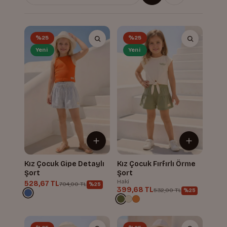
%25
%25
Yeni
Yeni
Kız Çocuk Gipe Detaylı
Kız Çocuk Fırfırlı Örme
Şort
Şort
Haki
528,67 TL
704,00 TL
%25
399,68 TL
532,00 TL
%25