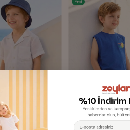
Yeni
%10 İndirim
Yeniliklerden ve kampany
haberdar olun, bülteni
k Cepli Dokuma Şort
Erkek Çocuk Baskılı Atlet ve Ş