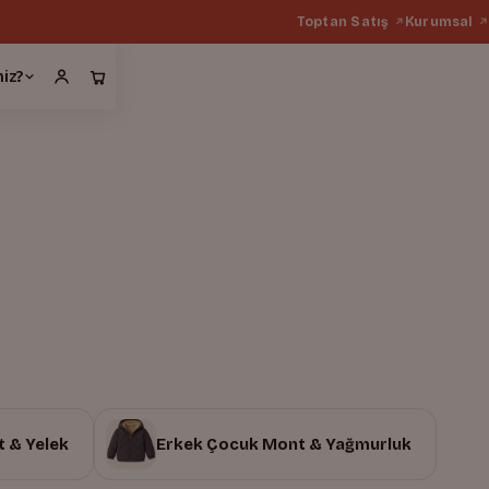
Toptan Satış
Kurumsal
miz?
 & Yelek
Erkek Çocuk Mont & Yağmurluk