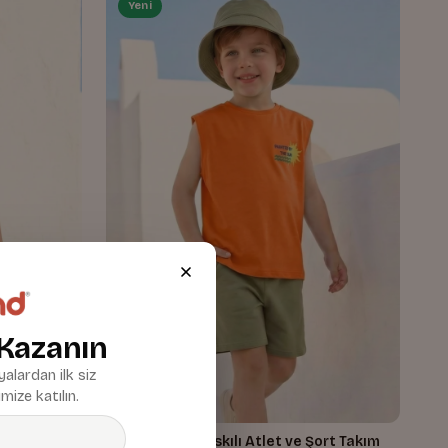
Yeni
 Kazanın
alardan ilk siz
mize katılın.
ort Takım
Erkek Çocuk Baskılı Atlet ve Şort Takım