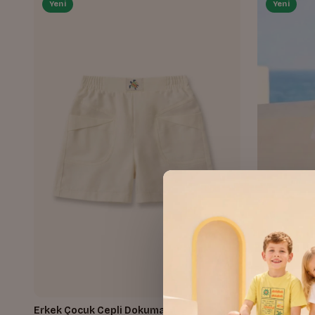
Yeni
Yeni
Erkek Çocuk Cepli Dokuma Şort
Erkek Çocu