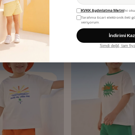
Sax
KVKK Aydınlatma Metni
'ni ok
1.276,00 TL
Tarafıma ticari elektronik ileti
veriyorum.
İndirimi Ka
Yeni
Şimdi değil, tam fiy