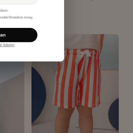
Turuncu
udum.
1.276,00 TL
 gönderilmesine onay
zan
at öderim