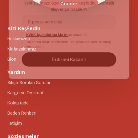
Yeni sitemize özel fırsatları keşfedin, avantajlı
Gönder
alışverişe başlayın.
Bizi Keşfedin
KVKK Aydınlatma Metni
'ni okudum.
Hakkımızda
Tarafıma ticari elektronik ileti gönderilmesine onay
veriyorum.
Mağazalarımız
İndirimi Kazan !
Blog
Yardım
Sıkça Sorulan Sorular
Kargo ve Teslimat
Kolay İade
Beden Rehberi
İletişim
Sözleşmeler