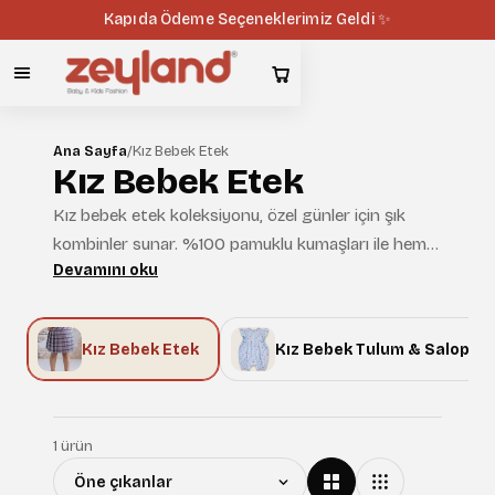
Kapıda Ödeme Seçeneklerimiz Geldi ✨
Ana Sayfa
/
Kız Bebek Etek
Kız Bebek Etek
Kız bebek etek koleksiyonu, özel günler için şık
kombinler sunar. %100 pamuklu kumaşları ile hem
Devamını oku
konforlu hem de dayanıklıdır. Zeyland'ın
hipoalerjenik dokuma standardı hassas bebek cildi
için güvenli bir kullanım sağlar; bluz ve bodylerle
i
Kız Bebek Etek
Kız Bebek Tulum & Salopet
kolayca kombinlenir.
1 ürün