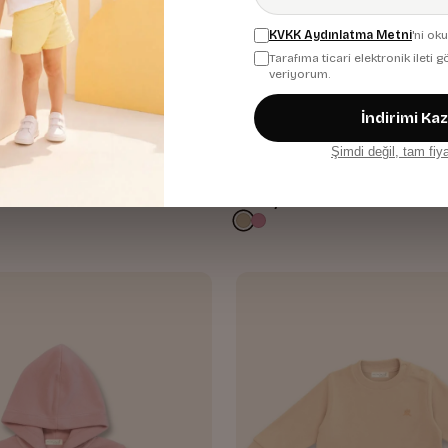
KVKK Aydınlatma Metni
'ni ok
Tarafıma ticari elektronik ileti
veriyorum.
İndirimi Ka
cuk Polar Ikili Takim
Kiz Erkek Çocuk Kapsonlu Kan
Şimdi değil, tam fiy
Polar Ikili Takim
Bej
1.480,00 TL