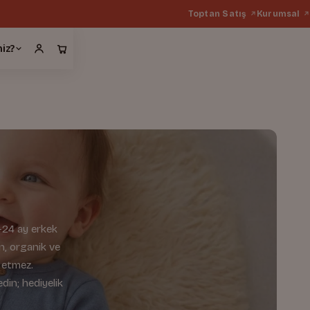
Toptan Satış
Kurumsal
miz?
-24 ay erkek
un, organik ve
ş etmez.
din; hediyelik