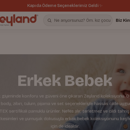
Kapıda Ödeme Seçeneklerimiz Geldi ✨
Biz Ki
Erkek Bebek
 giyiminde konforu ve güveni öne çıkaran Zeyland koleksiyonu. 0
 body, zıbın, tulum, pijama ve set seçenekleriyle hassas cilde uyg
X sertifikalı pamuklu ürünler. Nefes alır, terletmez ve cildi tahri
ik kesimleri ve yumuşak dokusuyla erkek bebek koleksiyonunu keşfe
için de idealdir.