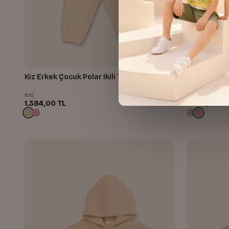
Kiz Erkek Çocuk Polar Ikili Takim
Kiz Erkek Ço
Bej
Pembe
1.384,00 TL
1.384,00 TL