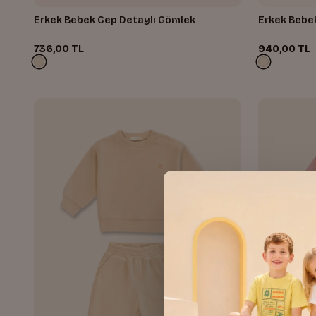
Erkek Bebek Cep Detaylı Gömlek
Erkek Bebek
736,00 TL
940,00 TL