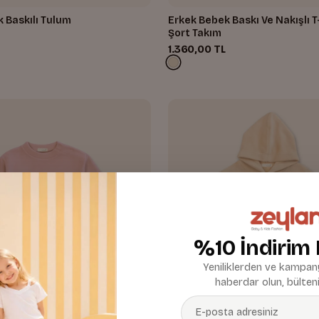
 Baskılı Tulum
Erkek Bebek Baskı Ve Nakışlı T
Şort Takım
1.360,00 TL
%10 İndirim
Yeniliklerden ve kampany
haberdar olun, bülteni