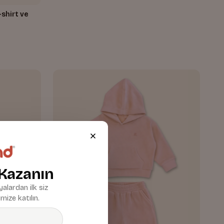
-shirt ve
 Kazanın
alardan ilk siz
mize katılın.