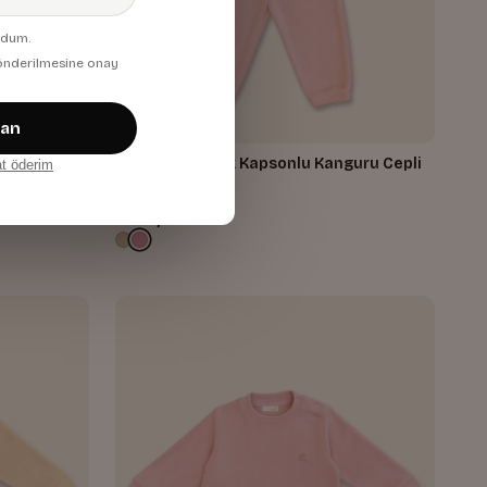
udum.
 gönderilmesine onay
zan
guru Cepli
Kiz Erkek Çocuk Kapsonlu Kanguru Cepli
at öderim
Polar Ikili Takim
Pembe
1.480,00 TL