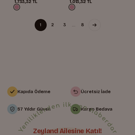
1.733,32 TL
1.013,32 TL
…
1
2
3
8
Kapıda Ödeme
Ücretsiz İade
57 Yıldır Güven
Kargo Bedava
Zeyland Ailesine Katıl!