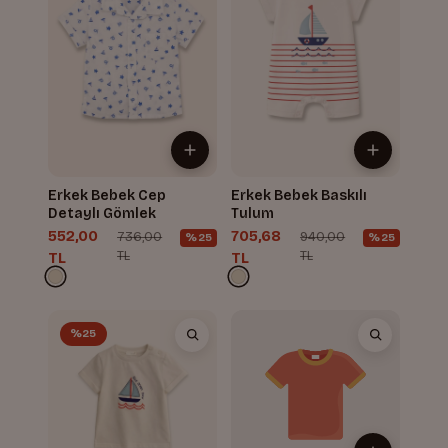
Erkek Bebek Cep
Erkek Bebek Baskılı
Detaylı Gömlek
Tulum
552,00
705,68
736,00
940,00
%25
%25
TL
TL
TL
TL
%25