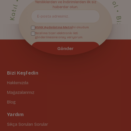
• Yeniliklerden ilk sen haberdar ol • Bize Katıl • Yeniliklerden ilk sen haberdar ol • Bize Katıl • Yeniliklerden ilk sen haberdar ol • Bize Katıl • Yeniliklerden ilk sen haberdar ol • Bize Katıl • Yeniliklerden ilk sen haberdar ol • Bize Katıl • Yeniliklerden ilk sen haberdar ol • Bize Katıl • Yeniliklerden ilk sen haberdar ol • Bize Katıl • Yeniliklerden ilk sen haberdar ol • Bize Katıl • Yeniliklerden ilk sen haberdar ol • Bize Katıl • Yeniliklerden ilk sen haberdar ol • Bize Katıl • Yeniliklerden ilk sen haberdar ol • Bize Katıl • Yeniliklerden ilk sen haberdar ol • Bize Katıl • Yeniliklerden ilk sen haberdar ol • Bize Katıl • Yeniliklerden ilk sen haberdar ol • Bize Katıl • Yeniliklerden ilk sen haberdar ol • Bize Katıl • Yeniliklerden ilk sen haberdar ol • Bize Katıl • Yeniliklerden ilk sen haberdar ol • Bize Katıl • Yeniliklerden ilk sen haberdar ol • Bize Katıl • Yeniliklerden ilk sen haberdar ol •
Yeniliklerden ve İndirimlerden ilk siz
Bize Katıl
haberdar olun.
KVKK Aydınlatma Metni
'ni okudum.
Tarafıma ticari elektronik ileti
gönderilmesine onay veriyorum.
Gönder
Bizi Keşfedin
Hakkımızda
Mağazalarımız
Blog
Yardım
Sıkça Sorulan Sorular