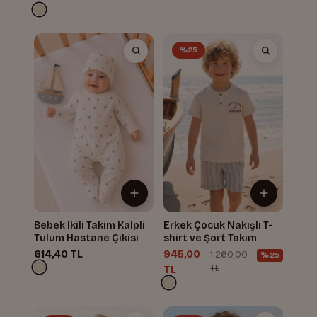
%25
Bebek Ikili Takim Kalpli
Erkek Çocuk Nakışlı T-
Tulum Hastane Çikisi
shirt ve Şort Takım
614,40 TL
945,00
1.260,00
%25
TL
TL