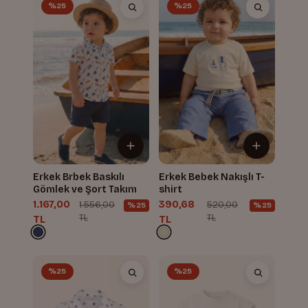
%25
%25
Erkek Brbek Baskılı
Erkek Bebek Nakışlı T-
Gömlek ve Şort Takım
shirt
1.167,00
390,68
1.556,00
520,00
%25
%25
TL
TL
TL
TL
%25
%25