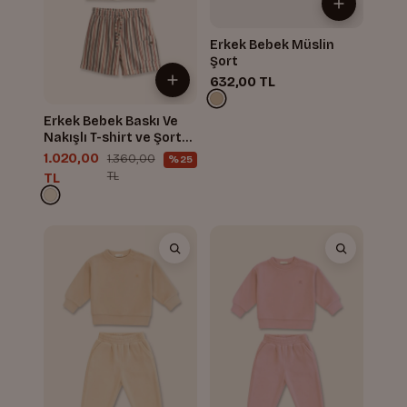
Erkek Bebek Müslin
Şort
632,00 TL
Erkek Bebek Baskı Ve
Nakışlı T-shirt ve Şort
Takım
1.020,00
1.360,00
%25
TL
TL