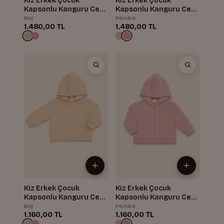
Kiz Erkek Çocuk
Kiz Erkek Çocuk
Kapsonlu Kanguru Cepli
Kapsonlu Kanguru Cepli
Polar Ikili Takim
Polar Ikili Takim
Bej
Pembe
1.480,00 TL
1.480,00 TL
Kiz Erkek Çocuk
Kiz Erkek Çocuk
Kapsonlu Kanguru Cepli
Kapsonlu Kanguru Cepli
Polar Ceket
Polar Ceket
Bej
Pembe
1.160,00 TL
1.160,00 TL