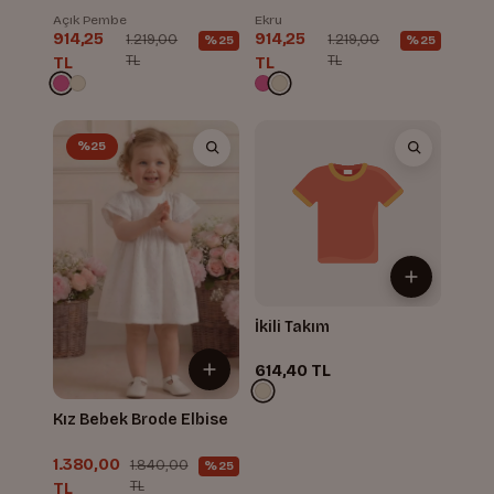
Açık Pembe
Ekru
914,25
914,25
1.219,00
1.219,00
%25
%25
TL
TL
TL
TL
%25
İkili Takım
614,40 TL
Kız Bebek Brode Elbise
1.380,00
1.840,00
%25
TL
TL