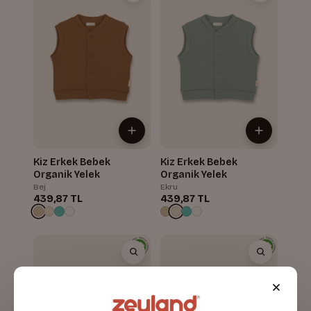
Kiz Erkek Bebek
Kiz Erkek Bebek
Organik Yelek
Organik Yelek
Bej
Ekru
439,87 TL
439,87 TL