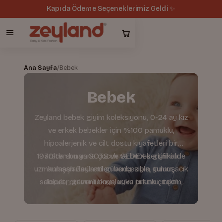
Kapıda Ödeme Seçeneklerimiz Geldi ✨
Ana Sayfa
/
Bebek
Bebek
Zeyland bebek giyim koleksiyonu, 0-24 ay kız
ve erkek bebekler için %100 pamuklu,
hipoalerjenik ve cilt dostu kıyafetleri bir
1970'ten bu yana çocuk ve bebek giyiminde
arada sunar. GOTS ve SEDEX sertifikalı
uzmanlaşan Zeyland güvencesiyle; yumuşacık
kumaşlarla üretilen body, zıbın, tulum,
salopet, pijama takımı, uyku tulumu, takım,
dokular, güvenli boyalar ve pratik çıtçıtlı
kalıplar sunuyoruz. Kız Bebek ve Erkek Bebek
sweatshirt, pantolon ve dış giyim
seçenekleriyle bebeğinizin her anına konfor
kategorilerinden bebeğinize en uygun
parçaları kolayca keşfedin.
sağlar.