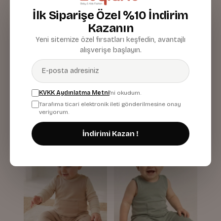
İlk Siparişe Özel %10 İndirim
Kazanın
Yeni sitemize özel fırsatları keşfedin, avantajlı
alışverişe başlayın.
Kiz Erkek Bebek
Kiz Erkek Bebek
Organik Yelek
Organik Yelek
KVKK Aydınlatma Metni
'ni okudum.
Mint
Pudra
Tarafıma ticari elektronik ileti gönderilmesine onay
439,87 TL
439,87 TL
veriyorum.
İndirimi Kazan !