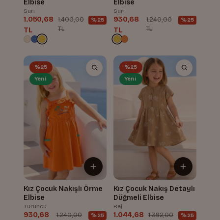
Elbise
Elbise
Sarı
Sarı
1.050,68
930,68
1.400,00
1.240,00
%25
%25
TL
TL
TL
TL
%25
%25
Yeni
Yeni
Kız Çocuk Nakışlı Örme
Kız Çocuk Nakış Detaylı
Elbise
Düğmeli Elbise
Turuncu
Bej
930,68
1.044,68
1.240,00
1.392,00
%25
%25