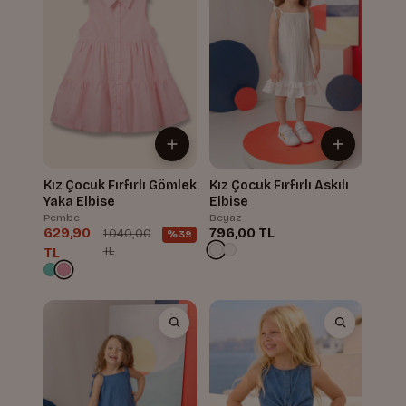
Kız Çocuk Fırfırlı Gömlek
Kız Çocuk Fırfırlı Askılı
Yaka Elbise
Elbise
Pembe
Beyaz
629,90
796,00 TL
1.040,00
%39
TL
TL