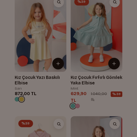
%39
Kız Çocuk Yazı Baskılı
Kız Çocuk Fırfırlı Gömlek
Elbise
Yaka Elbise
Sarı
Mint
872,00 TL
629,90
1.040,00
%39
TL
TL
%39