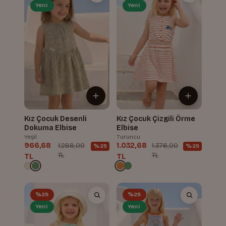
Yeni
Yeni
Kız Çocuk Desenli
Kız Çocuk Çizgili Örme
Dokuma Elbise
Elbise
Yeşil
Turuncu
966,68
1.032,68
1.288,00
1.376,00
%25
%25
TL
TL
TL
TL
%25
%25
Yeni
Yeni