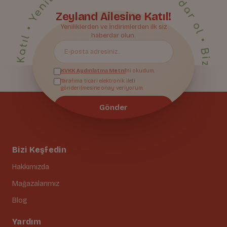
• Yeniliklerden ilk sen haberdar ol • Bize Katıl • Yeniliklerden ilk sen haberdar ol • Bize Katıl • Yeniliklerden ilk sen haberdar ol • Bize Katıl • Yeniliklerden ilk sen haberdar ol • Bize Katıl • Yeniliklerden ilk sen haberdar ol • Bize Katıl • Yeniliklerden ilk sen haberdar ol • Bize Katıl • Yeniliklerden ilk sen haberdar ol • Bize Katıl • Yeniliklerden ilk sen haberdar ol • Bize Katıl • Yeniliklerden ilk sen haberdar ol • Bize Katıl • Yeniliklerden ilk sen haberdar ol • Bize Katıl • Yeniliklerden ilk sen haberdar ol • Bize Katıl • Yeniliklerden ilk sen haberdar ol • Bize Katıl • Yeniliklerden ilk sen haberdar ol • Bize Katıl • Yeniliklerden ilk sen haberdar ol • Bize Katıl • Yeniliklerden ilk sen haberdar ol • Bize Katıl • Yeniliklerden ilk sen haberdar ol • Bize Katıl • Yeniliklerden ilk sen haberdar ol • Bize Katıl • Yeniliklerden ilk sen haberdar ol • Bize Katıl • Yeniliklerden ilk sen haberdar ol •
Zeyland Ailesine Katıl!
Yeniliklerden ve İndirimlerden ilk siz
Bize Katıl
haberdar olun.
KVKK Aydınlatma Metni
'ni okudum.
Tarafıma ticari elektronik ileti
gönderilmesine onay veriyorum.
Gönder
Bizi Keşfedin
Hakkımızda
Mağazalarımız
Blog
Yardım