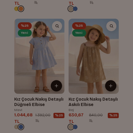
TL
TL
TL
TL
%25
%25
Yeni
Yeni
Kız Çocuk Nakış Detaylı
Kız Çocuk Nakış Detaylı
Düğmeli Elbise
Askılı Elbise
Mavi
Bej
1.044,68
630,67
1.392,00
840,00
%25
%25
TL
TL
TL
TL