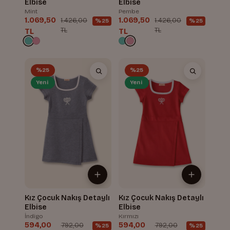
Elbise
Elbise
Mint
Pembe
1.069,50
1.069,50
1.426,00
1.426,00
%25
%25
TL
TL
TL
TL
%25
%25
Yeni
Yeni
Kız Çocuk Nakış Detaylı
Kız Çocuk Nakış Detaylı
Elbise
Elbise
İndigo
Kırmızı
594,00
594,00
792,00
792,00
%25
%25