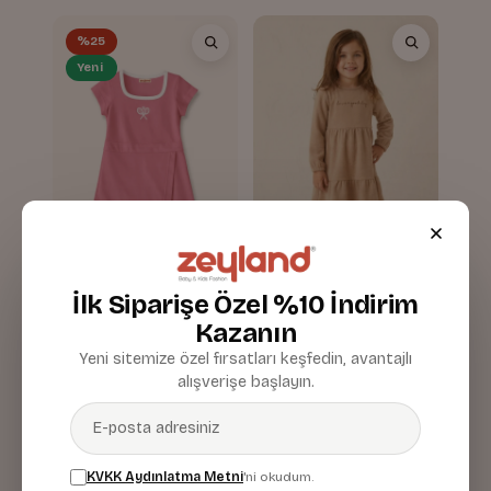
%25
Yeni
İlk Siparişe Özel %10 İndirim
Kız Çocuk Nakış Detaylı
Kız Çocuk Nakışlı Yumoş
Kazanın
Elbise
Elbise
Pembe
Bej
Yeni sitemize özel fırsatları keşfedin, avantajlı
594,00
1.360,00 TL
792,00
%25
alışverişe başlayın.
TL
TL
KVKK Aydınlatma Metni
'ni okudum.