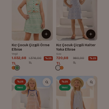
Kız Çocuk Çizgili Örme
Kız Çocuk Çizgili Halter
Elbise
Yaka Elbise
Yeşil
Sax
1.032,68
720,68
1.376,00
960,00
%25
%25
TL
TL
TL
TL
%25
%25
Yeni
Yeni