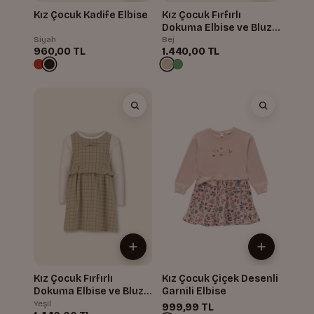
Kız Çocuk Kadife Elbise
Kız Çocuk Fırfırlı
Dokuma Elbise ve Bluz
Takım
Siyah
Bej
960,00 TL
1.440,00 TL
Kız Çocuk Fırfırlı
Kız Çocuk Çiçek Desenli
Dokuma Elbise ve Bluz
Garnili Elbise
Takım
Yeşil
999,99 TL