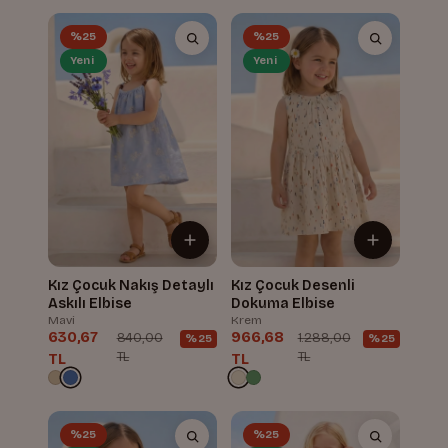
%25
%25
Yeni
Yeni
Kız Çocuk Nakış Detaylı
Kız Çocuk Desenli
Askılı Elbise
Dokuma Elbise
Mavi
Krem
630,67
966,68
840,00
1.288,00
%25
%25
TL
TL
TL
TL
%25
%25