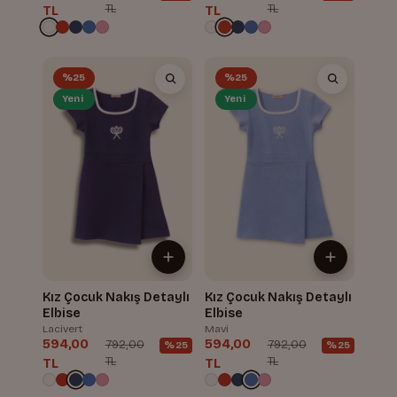
TL
TL
TL
TL
%25
%25
Yeni
Yeni
Kız Çocuk Nakış Detaylı
Kız Çocuk Nakış Detaylı
Elbise
Elbise
Lacivert
Mavi
594,00
594,00
792,00
792,00
%25
%25
TL
TL
TL
TL