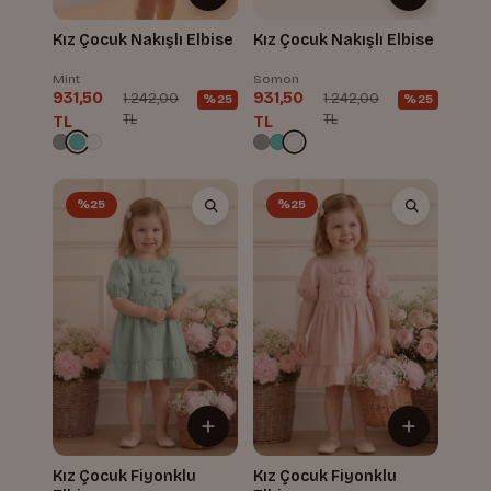
Kız Çocuk Nakışlı Elbise
Kız Çocuk Nakışlı Elbise
Mint
Somon
931,50
931,50
1.242,00
1.242,00
%25
%25
TL
TL
TL
TL
%25
%25
Kız Çocuk Fiyonklu
Kız Çocuk Fiyonklu