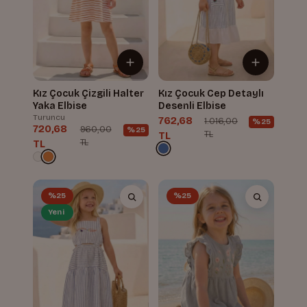
Kız Çocuk Çizgili Halter
Kız Çocuk Cep Detaylı
Yaka Elbise
Desenli Elbise
Turuncu
762,68
1.016,00
%25
720,68
960,00
%25
TL
TL
TL
TL
%25
%25
Yeni