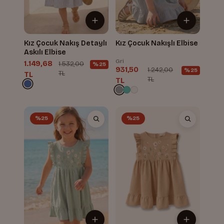
Kız Çocuk Nakış Detaylı
Kız Çocuk Nakışlı Elbise
Askılı Elbise
Gri
1.149,68
1.532,00
%25
931,50
1.242,00
%25
TL
TL
TL
TL
%25
%25