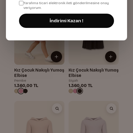
Tarafıma ticari elektronik ileti gönderilmesine onay
veriyorum.
İndirimi Kazan !
Kız Çocuk Nakışlı Yumoş
Kız Çocuk Nakışlı Yumoş
Elbise
Elbise
Pembe
Siyah
1.360,00 TL
1.360,00 TL