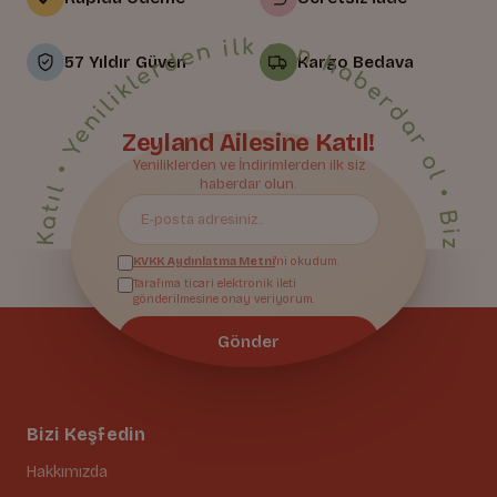
• Yeniliklerden ilk sen haberdar ol • Bize Katıl • Yeniliklerden ilk sen haberdar ol • Bize Katıl • Yeniliklerden ilk sen haberdar ol • Bize Katıl • Yeniliklerden ilk sen haberdar ol • Bize Katıl • Yeniliklerden ilk sen haberdar ol • Bize Katıl • Yeniliklerden ilk sen haberdar ol • Bize Katıl • Yeniliklerden ilk sen haberdar ol • Bize Katıl • Yeniliklerden ilk sen haberdar ol • Bize Katıl • Yeniliklerden ilk sen haberdar ol • Bize Katıl • Yeniliklerden ilk sen haberdar ol • Bize Katıl • Yeniliklerden ilk sen haberdar ol • Bize Katıl • Yeniliklerden ilk sen haberdar ol • Bize Katıl • Yeniliklerden ilk sen haberdar ol • Bize Katıl • Yeniliklerden ilk sen haberdar ol • Bize Katıl • Yeniliklerden ilk sen haberdar ol • Bize Katıl • Yeniliklerden ilk sen haberdar ol • Bize Katıl • Yeniliklerden ilk sen haberdar ol • Bize Katıl • Yeniliklerden ilk sen haberdar ol • Bize Katıl • Yeniliklerden ilk sen haberdar ol •
57 Yıldır Güven
Kargo Bedava
Zeyland Ailesine Katıl!
Bize Katıl
Yeniliklerden ve İndirimlerden ilk siz
haberdar olun.
KVKK Aydınlatma Metni
'ni okudum.
Tarafıma ticari elektronik ileti
gönderilmesine onay veriyorum.
Gönder
Bizi Keşfedin
Hakkımızda