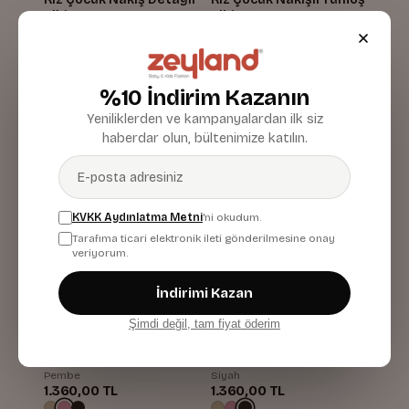
Elbise
Elbise
Pembe
Bej
792,00 TL
1.360,00 TL
%10 İndirim Kazanın
Yeniliklerden ve kampanyalardan ilk siz
haberdar olun, bültenimize katılın.
KVKK Aydınlatma Metni
'ni okudum.
Tarafıma ticari elektronik ileti gönderilmesine onay
veriyorum.
İndirimi Kazan
Şimdi değil, tam fiyat öderim
Kız Çocuk Nakışlı Yumoş
Kız Çocuk Nakışlı Yumoş
Elbise
Elbise
Pembe
Siyah
1.360,00 TL
1.360,00 TL