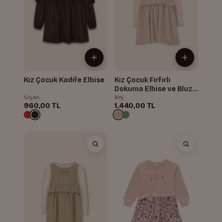
Kız Çocuk Kadife Elbise
Kız Çocuk Fırfırlı
Dokuma Elbise ve Bluz
Takım
Siyah
Bej
960,00 TL
1.440,00 TL