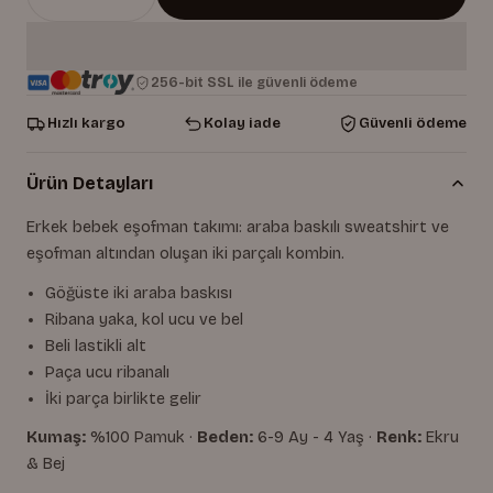
256-bit SSL ile güvenli ödeme
Hızlı kargo
Kolay iade
Güvenli ödeme
Ürün Detayları
Erkek bebek eşofman takımı: araba baskılı sweatshirt ve
eşofman altından oluşan iki parçalı kombin.
Göğüste iki araba baskısı
Ribana yaka, kol ucu ve bel
Beli lastikli alt
Paça ucu ribanalı
İki parça birlikte gelir
Kumaş:
%100 Pamuk ·
Beden:
6-9 Ay - 4 Yaş ·
Renk:
Ekru
& Bej