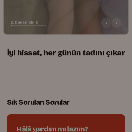
2. Dayanıklılık
İyi hisset, her günün tadını çıkar
+
+
+
Yumuşacık, rahat kesim
01.
Lastikli bel, tam uyum
02.
Oyuna dayanıklı dikişler
03.
Sık Sorulan Sorular
Hâlâ yardım mı lazım?