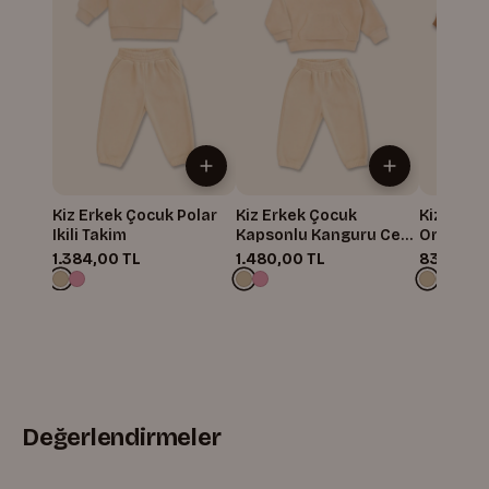
Kiz Erkek Çocuk Polar
Kiz Erkek Çocuk
Kiz Erke
Ikili Takim
Kapsonlu Kanguru Cepli
Organik I
Polar Ikili Takim
1.384,00 TL
1.480,00 TL
839,87 T
Değerlendirmeler