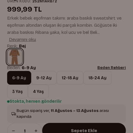
ÜRÜN KODU:
252M1ARB72
999,99 TL
Erkek bebek eşofman takımı: araba baskılı sweatshirt ve
eşofman altından oluşan iki parçalı kombin. Göğüste iki
araba baskısı Ribana yaka, kol ucu ve bel Beli...
Devamını oku
Renk:
Bej
Beden:
6-9 Ay
Beden Rehberi
6-9 Ay
9-12 Ay
12-18 Ay
18-24 Ay
3 Yaş
4 Yaş
Stokta, hemen gönderilir
Bugün sipariş ver,
11 Ağustos – 13 Ağustos
arası
kapında
−
+
Sepete Ekle