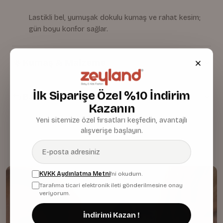
Lastikli bel, yumuşak dokulu kumaş ve rahat kesim;
gün boyu konfor sağlar.
Kumaş & Malzeme
İlk Siparişe Özel %10 İndirim
Bakım & Temizlik
Kazanın
Yeni sitemize özel fırsatları keşfedin, avantajlı
alışverişe başlayın.
KVKK Aydınlatma Metni
'ni okudum.
Tarafıma ticari elektronik ileti gönderilmesine onay
veriyorum.
İndirimi Kazan !