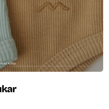
ahat kalıp
ıkar
+