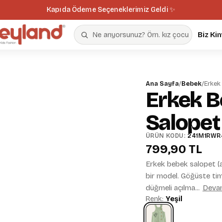
Kapıda Ödeme Seçeneklerimiz Geldi ✨
Biz Ki
Ana Sayfa
/
Bebek
/
Erkek
Erkek B
Salopet
ÜRÜN KODU:
241M1RWR
799,90 TL
Erkek bebek salopet (as
bir model. Göğüste tim
düğmeli açılma...
Devam
Renk:
Yeşil