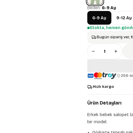
Beden:
6-9 Ay
6-9 Ay
9-12 Ay
Stokta, hemen gönde
Bugün sipariş ver,
1
−
+
256-bi
Hızlı kargo
Ürün Detayları
Erkek bebek salopet (as
bir model.
Göğüste timsah nakı