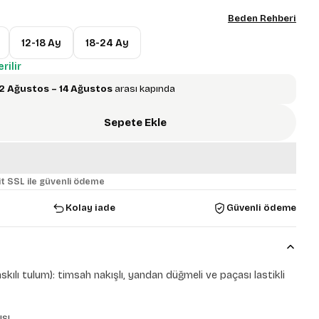
Beden Rehberi
12-18 Ay
18-24 Ay
rilir
2 Ağustos – 14 Ağustos
arası kapında
Sepete Ekle
t SSL ile güvenli ödeme
Kolay iade
Güvenli ödeme
kılı tulum): timsah nakışlı, yandan düğmeli ve paçası lastikli
şı