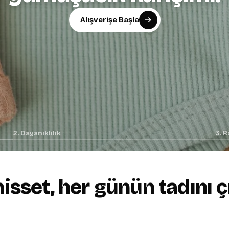
Alışverişe Başla
Alışverişe Başla
Alışverişe Başla
2. Dayanıklılık
3. R
 hisset, her günün tadını ç
+