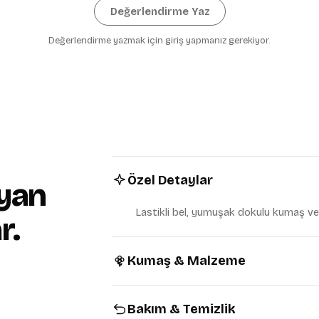
Değerlendirme Yaz
Değerlendirme yazmak için giriş yapmanız gerekiyor.
KVKK Aydınlatma Metni
'ni ok
Tarafıma ticari elektronik ileti
veriyorum.
İndirimi Kaz
Özel Detaylar
yan
Lastikli bel, yumuşak dokulu kumaş ve
r.
Kumaş & Malzeme
Bakım & Temizlik