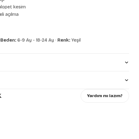
salopet kesim
li açılma
·
Beden:
6-9 Ay - 18-24 Ay ·
Renk:
Yeşil
Yardım mı lazım?