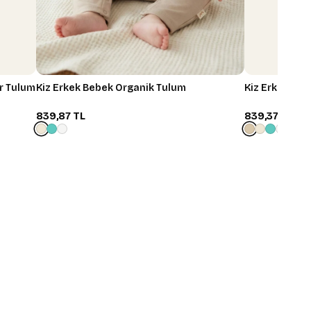
r Tulum
Kiz Erkek Bebek Organik Tulum
Kiz Erkek Be
839,87 TL
839,37 TL
 %10 İndirim
ın
 keşfedin, avantajlı
ayın.