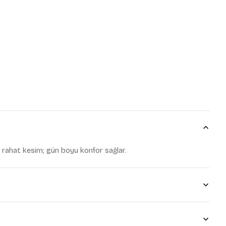
udum.
 gönderilmesine onay
an !
 rahat kesim; gün boyu konfor sağlar.