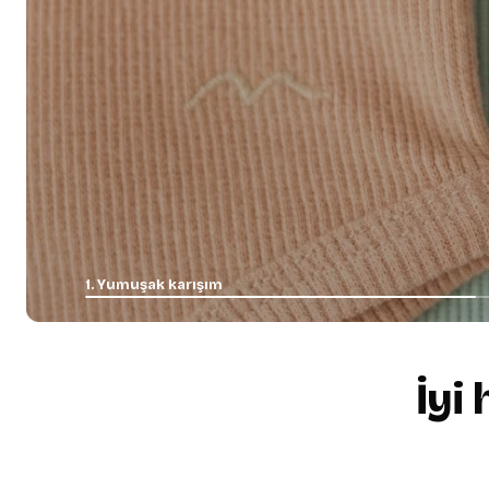
1. Yumuşak karışım
İyi
+