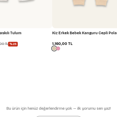
askılı Tulum
Kiz Erkek Bebek Kanguru Cepli Pola
1.160,00 TL
00 TL
%25
İlk Siparişe Özel
Kazan
Yeni sitemize özel fırsatları
Bu ürün için henüz değerlendirme yok — ilk yorumu sen yaz!
alışverişe başl