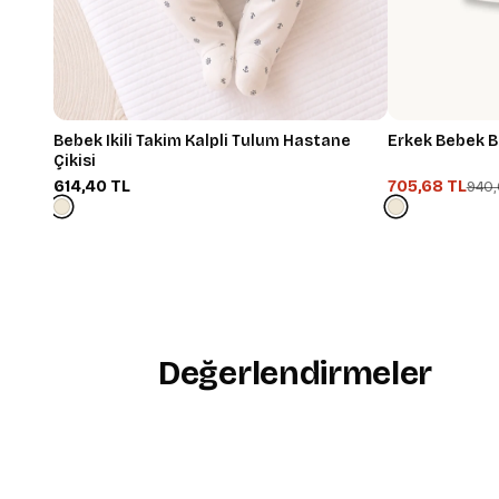
Bebek Ikili Takim Kalpli Tulum Hastane
Erkek Bebek B
Çikisi
614,40 TL
705,68 TL
940,
Değerlendirmeler