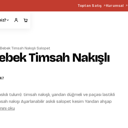
Toptan Satış
Kurumsal
miz?
 Bebek Timsah Nakışlı Salopet
ebek Timsah Nakışlı
47
kılı tulum): timsah nakışlı, yandan düğmeli ve paçası lastikli
sah nakışı Ayarlanabilir askılı salopet kesim Yandan ahşap
ını oku