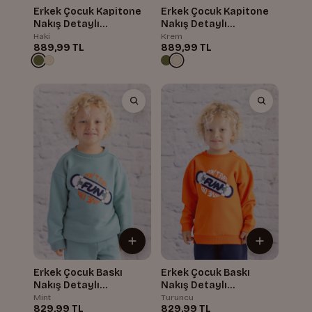
Erkek Çocuk Kapitone
Erkek Çocuk Kapitone
Nakış Detaylı
Nakış Detaylı
Sweatshirt
Sweatshirt
Haki
Krem
889,99 TL
889,99 TL
Erkek Çocuk Baskı
Erkek Çocuk Baskı
Nakış Detaylı
Nakış Detaylı
Sweatshirt
Sweatshirt
Mint
Turuncu
829,99 TL
829,99 TL