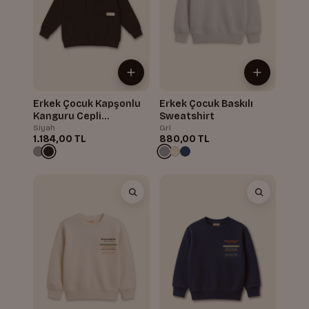
Erkek Çocuk Kapşonlu
Erkek Çocuk Baskılı
Kanguru Cepli
Sweatshirt
Sweatshirt
Siyah
Gri
1.184,00 TL
880,00 TL