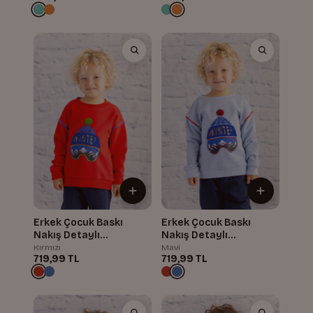
Erkek Çocuk Baskı
Erkek Çocuk Baskı
Nakış Detaylı
Nakış Detaylı
Sweatshirt
Sweatshirt
Kırmızı
Mavi
719,99 TL
719,99 TL