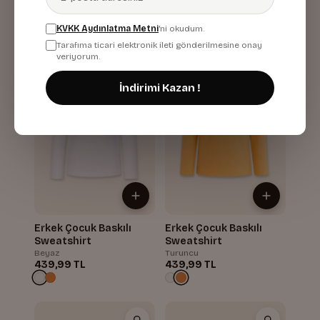
KVKK Aydınlatma Metni
'ni okudum.
Tarafıma ticari elektronik ileti gönderilmesine onay
veriyorum.
İndirimi Kazan !
Erkek Çocuk Baskılı
Erkek Çocuk Baskılı
Sweatshirt
Sweatshirt
Beyaz
Turuncu
439,99 TL
439,99 TL