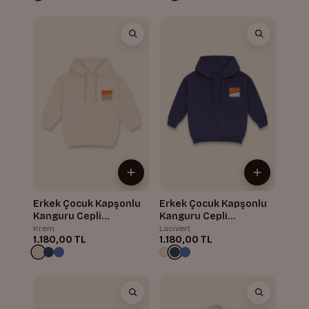
Erkek Çocuk Kapşonlu
Erkek Çocuk Kapşonlu
Kanguru Cepli
Kanguru Cepli
Sweatshirt
Sweatshirt
Krem
Lacivert
1.180,00 TL
1.180,00 TL