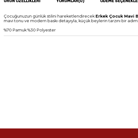
ÜRÜN ÖZELLIKLERI
YORUMLAR
(0)
ÖDEME SEÇENEKLE
Çocuğunuzun günlük stilini hareketlendirecek
Erkek Çocuk Mavi B
mavi tonu ve modern baskı detayıyla, küçük beylerin tarzını bir adım 
%70 Pamuk %30 Polyester