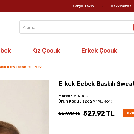
Kargo Takip
Hakkımızda
ebek
Kız Çocuk
Erkek Çocuk
skılı Sweatshirt - Mavi
Erkek Bebek Baskılı Sweat
Marka
:
MININIO
(262M1MJR61)
527,92 TL
659,90 TL
%
20
İndir