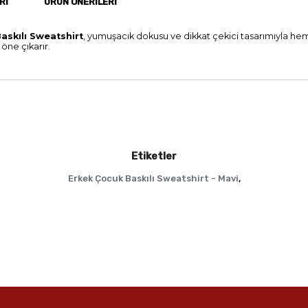
RI
ÜRÜN ÖNERILERI
askılı Sweatshirt
, yumuşacık dokusu ve dikkat çekici tasarımıyla h
öne çıkarır.
Etiketler
Erkek Çocuk Baskılı Sweatshirt - Mavi
,