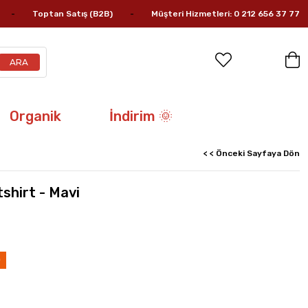
Toptan Satış (B2B)
Müşteri Hizmetleri: 0 212 656 37 77
Organik
İndirim 🌞
< < Önceki Sayfaya Dön
shirt - Mavi
im