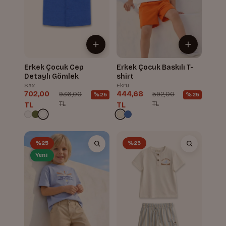
Erkek Çocuk Cep
Erkek Çocuk Baskılı T-
Detaylı Gömlek
shirt
Sax
Ekru
702,00
444,68
936,00
592,00
%25
%25
TL
TL
TL
TL
%25
%25
Yeni