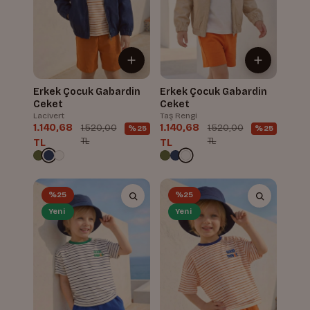
Erkek Çocuk Gabardin
Erkek Çocuk Gabardin
Ceket
Ceket
Lacivert
Taş Rengi
1.140,68
1.140,68
1.520,00
1.520,00
%25
%25
TL
TL
TL
TL
%25
%25
Yeni
Yeni