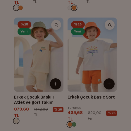
TL
TL
TL
TL
%25
%25
Yeni
Yeni
Erkek Çocuk Baskılı
Erkek Çocuk Basic Sort
Atlet ve Şort Takım
Turuncu
879,68
1.172,00
%25
465,68
620,00
%25
TL
TL
TL
TL