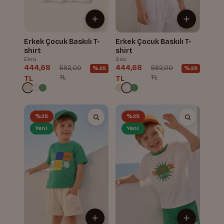
Erkek Çocuk Baskılı T-
Erkek Çocuk Baskılı T-
shirt
shirt
Ekru
Sax
444,68
444,68
592,00
592,00
%25
%25
TL
TL
TL
TL
%25
%25
Yeni
Yeni