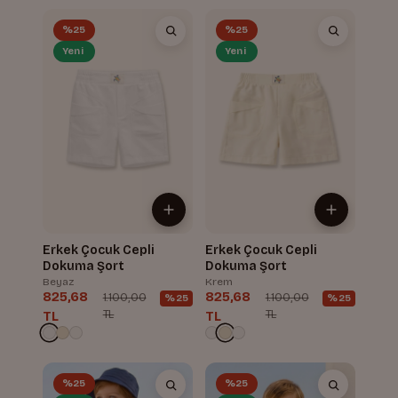
%25
%25
Yeni
Yeni
Erkek Çocuk Cepli
Erkek Çocuk Cepli
Dokuma Şort
Dokuma Şort
Beyaz
Krem
825,68
825,68
1.100,00
1.100,00
%25
%25
TL
TL
TL
TL
%25
%25