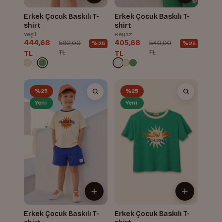
Erkek Çocuk Baskılı T-
Erkek Çocuk Baskılı T-
shirt
shirt
Yeşil
Beyaz
444,68
405,68
592,00
540,00
%25
%25
TL
TL
TL
TL
%25
%25
Yeni
Yeni
Erkek Çocuk Baskılı T-
Erkek Çocuk Baskılı T-