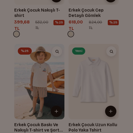
Erkek Çocuk Nakışlı T-
Erkek Çocuk Cep
shirt
Detaylı Gömlek
399,68
618,00
532,00
824,00
%25
%25
TL
TL
TL
TL
%25
Yeni
Erkek Çocuk Baskı Ve
Erkek Çocuk Uzun Kollu
Nakışlı T-shirt ve Şort
Polo Yaka Tshirt