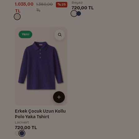
Takım
Beyaz
1.035,00
1.380,00
%25
720,00 TL
TL
TL
Yeni
Erkek Çocuk Uzun Kollu
Polo Yaka Tshirt
Lacivert
720,00 TL