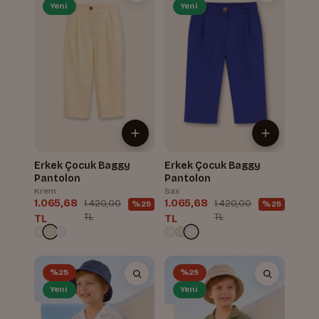
Yeni
Yeni
Erkek Çocuk Baggy
Erkek Çocuk Baggy
Pantolon
Pantolon
Krem
Sax
1.065,68
1.065,68
1.420,00
1.420,00
%25
%25
TL
TL
TL
TL
%25
%25
Yeni
Yeni