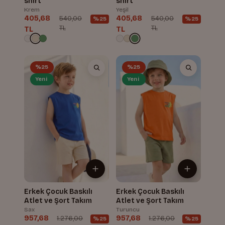
shirt
shirt
Krem
Yeşil
405,68
405,68
540,00
540,00
%25
%25
TL
TL
TL
TL
%25
%25
Yeni
Yeni
Erkek Çocuk Baskılı
Erkek Çocuk Baskılı
Atlet ve Şort Takım
Atlet ve Şort Takım
Sax
Turuncu
957,68
957,68
1.276,00
1.276,00
%25
%25