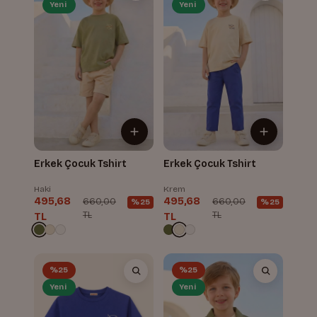
Yeni
Yeni
Erkek Çocuk Tshirt
Erkek Çocuk Tshirt
Haki
Krem
495,68
495,68
660,00
660,00
%25
%25
TL
TL
TL
TL
%25
%25
Yeni
Yeni