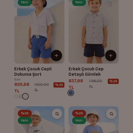
Yeni
Yeni
Erkek Çocuk Cepli
Erkek Çocuk Cep
Dokuma Şort
Detaylı Gömlek
Sax
837,68
1.116,00
%25
825,68
1.100,00
%25
TL
TL
TL
TL
%25
%25
Yeni
Yeni