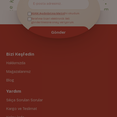
Bize Katıl
KVKK Aydınlatma Metni
'ni okudum.
Tarafıma ticari elektronik ileti
gönderilmesine onay veriyorum.
Gönder
Bizi Keşfedin
Hakkımızda
Mağazalarımız
Blog
Yardım
Sıkça Sorulan Sorular
Kargo ve Teslimat