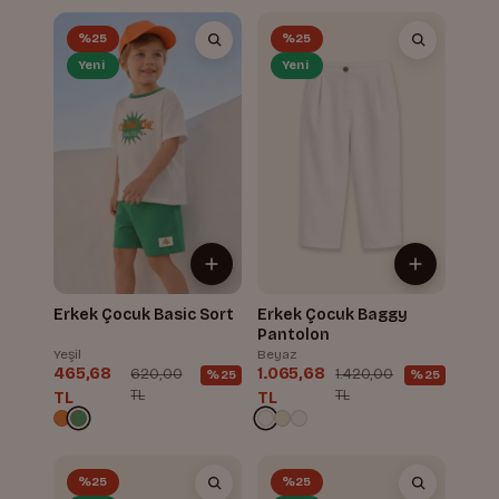
%25
%25
Yeni
Yeni
Erkek Çocuk Basic Sort
Erkek Çocuk Baggy
Pantolon
Yeşil
Beyaz
465,68
1.065,68
620,00
1.420,00
%25
%25
TL
TL
TL
TL
%25
%25