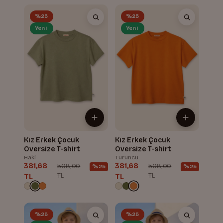
%25
%25
Yeni
Yeni
Kız Erkek Çocuk
Kız Erkek Çocuk
Oversize T-shirt
Oversize T-shirt
Haki
Turuncu
381,68
381,68
508,00
508,00
%25
%25
TL
TL
TL
TL
%25
%25