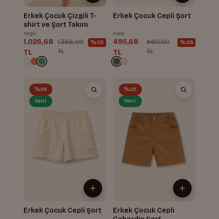
Erkek Çocuk Çizgili T-
Erkek Çocuk Cepli Şort
shirt ve Şort Takım
Yeşil
Haki
1.026,68
495,68
1.368,00
660,00
%25
%25
TL
TL
TL
TL
%25
%25
Yeni
Yeni
Erkek Çocuk Cepli Şort
Erkek Çocuk Cepli