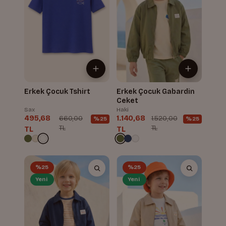
Erkek Çocuk Tshirt
Erkek Çocuk Gabardin
Ceket
Sax
Haki
495,68
1.140,68
660,00
1.520,00
%25
%25
TL
TL
TL
TL
%25
%25
Yeni
Yeni