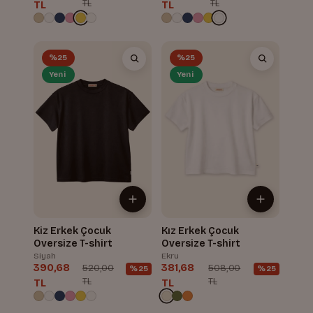
TL
TL
TL
TL
%25
%25
Yeni
Yeni
Kiz Erkek Çocuk
Kız Erkek Çocuk
Oversize T-shirt
Oversize T-shirt
Siyah
Ekru
390,68
381,68
520,00
508,00
%25
%25
TL
TL
TL
TL