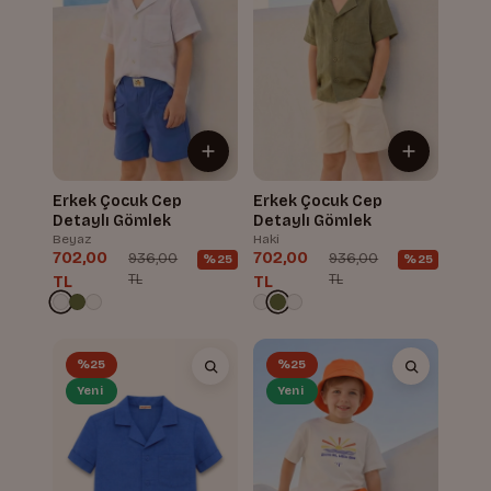
Erkek Çocuk Cep
Erkek Çocuk Cep
Detaylı Gömlek
Detaylı Gömlek
Beyaz
Haki
702,00
702,00
936,00
936,00
%25
%25
TL
TL
TL
TL
%25
%25
Yeni
Yeni