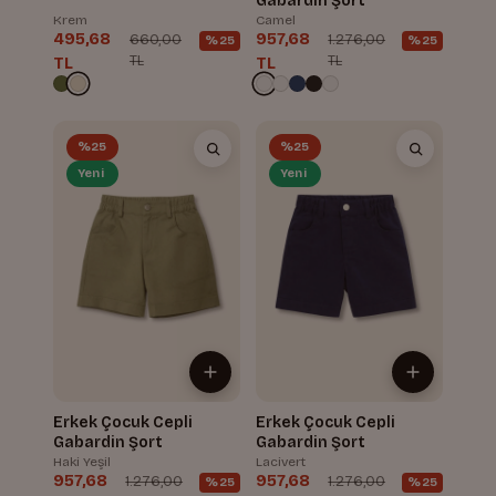
Gabardin Şort
Krem
Camel
495,68
957,68
660,00
1.276,00
%25
%25
TL
TL
TL
TL
%25
%25
Yeni
Yeni
Erkek Çocuk Cepli
Erkek Çocuk Cepli
Gabardin Şort
Gabardin Şort
Haki Yeşil
Lacivert
957,68
957,68
1.276,00
1.276,00
%25
%25