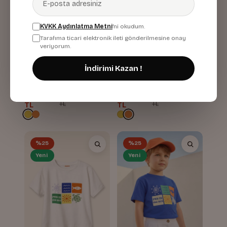
KVKK Aydınlatma Metni
'ni okudum.
Tarafıma ticari elektronik ileti gönderilmesine onay
veriyorum.
Erkek Çocuk Baskılı T-
Erkek Çocuk Baskılı T-
İndirimi Kazan !
shirt
shirt
Sarı
Turuncu
495,68
495,68
660,00
660,00
%25
%25
TL
TL
TL
TL
%25
%25
Yeni
Yeni