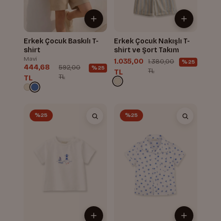
Erkek Çocuk Baskılı T-
Erkek Çocuk Nakışlı T-
shirt
shirt ve Şort Takım
Mavi
1.035,00
1.380,00
%25
444,68
592,00
%25
TL
TL
TL
TL
%25
%25