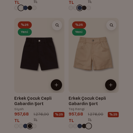
TL
TL
TL
TL
%25
%25
Yeni
Yeni
Erkek Çocuk Cepli
Erkek Çocuk Cepli
Gabardin Şort
Gabardin Şort
Siyah
Taş Rengi
957,68
957,68
1.276,00
1.276,00
%25
%25
TL
TL
TL
TL