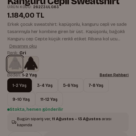
Kanguru Cepli Sweatshirt
ÜRÜN KODU:
262Z3ULG63
1.184,00 TL
Erkek çocuk sweatshirt: kapüşonlu, kanguru cepli ve sade
tasarımıyla her kombine giren bir üst. Kapüşonlu, bağcıklı
Kanguru cep Cepte küçük renkli etiket Ribana kol ucu...
Devamını oku
Renk:
Gri
Beden:
1-2 Yaş
Beden Rehberi
1-2 Yaş
3-4 Yaş
5-6 Yaş
7-8 Yaş
9-10 Yaş
11-12 Yaş
Stokta, hemen gönderilir
Bugün sipariş ver,
11 Ağustos – 13 Ağustos
arası
kapında