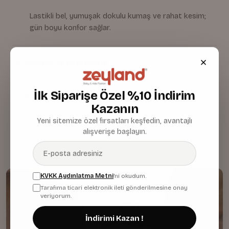
Lastikli bel, yumuşak dokulu kumaş ve rahat kesim;
gün boyu konfor sağlar.
Kumaş & Malzeme
İlk Siparişe Özel %10 İndirim
Bakım & Temizlik
Kazanın
Yeni sitemize özel fırsatları keşfedin, avantajlı
alışverişe başlayın.
KVKK Aydınlatma Metni
'ni okudum.
Tarafıma ticari elektronik ileti gönderilmesine onay
veriyorum.
İndirimi Kazan !