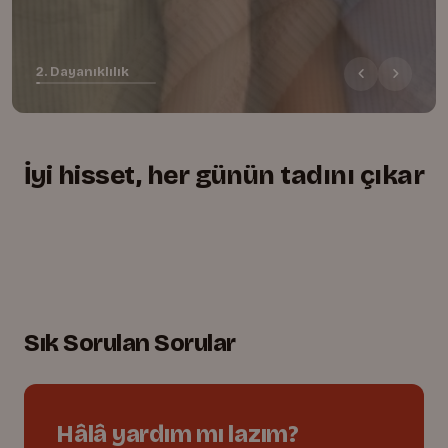
2. Dayanıklılık
İyi hisset, her günün tadını çıkar
+
+
+
Yumuşacık, rahat kesim
01.
Lastikli bel, tam uyum
02.
Oyuna dayanıklı dikişler
03.
Sık Sorulan Sorular
Hâlâ yardım mı lazım?