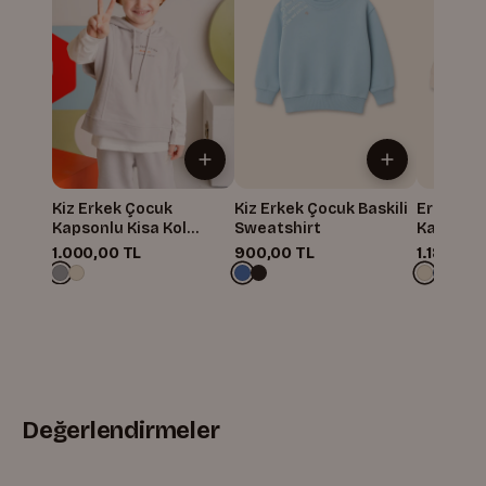
Kiz Erkek Çocuk
Kiz Erkek Çocuk Baskili
Erkek Ço
Kapsonlu Kisa Kol
Sweatshirt
Kanguru 
Sweatshirt
Sweatshi
1.000,00 TL
900,00 TL
1.180,00 
Değerlendirmeler