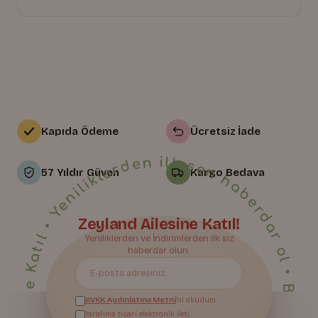
Kapıda Ödeme
Ücretsiz İade
• Yeniliklerden ilk sen haberdar ol • Bize Katıl • Yeniliklerden ilk sen haberdar ol • Bize Katıl • Yeniliklerden ilk sen haberdar ol • Bize Katıl • Yeniliklerden ilk sen haberdar ol • Bize Katıl • Yeniliklerden ilk sen haberdar ol • Bize Katıl • Yeniliklerden ilk sen haberdar ol • Bize Katıl • Yeniliklerden ilk sen haberdar ol • Bize Katıl • Yeniliklerden ilk sen haberdar ol • Bize Katıl • Yeniliklerden ilk sen haberdar ol • Bize Katıl • Yeniliklerden ilk sen haberdar ol • Bize Katıl • Yeniliklerden ilk sen haberdar ol • Bize Katıl • Yeniliklerden ilk sen haberdar ol • Bize Katıl • Yeniliklerden ilk sen haberdar ol • Bize Katıl • Yeniliklerden ilk sen haberdar ol • Bize Katıl • Yeniliklerden ilk sen haberdar ol • Bize Katıl • Yeniliklerden ilk sen haberdar ol • Bize Katıl • Yeniliklerden ilk sen haberdar ol • Bize Katıl • Yeniliklerden ilk sen haberdar ol • Bize Katıl • Yeniliklerden ilk sen haberdar ol •
57 Yıldır Güven
Kargo Bedava
Zeyland Ailesine Katıl!
Yeniliklerden ve İndirimlerden ilk siz
Bize Katıl
haberdar olun.
KVKK Aydınlatma Metni
'ni okudum.
Tarafıma ticari elektronik ileti