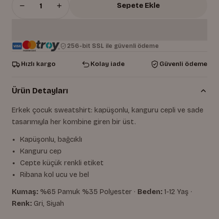
−
+
Sepete Ekle
256-bit SSL ile güvenli ödeme
Hızlı kargo
Kolay iade
Güvenli ödeme
Ürün Detayları
Erkek çocuk sweatshirt: kapüşonlu, kanguru cepli ve sade
tasarımıyla her kombine giren bir üst.
Kapüşonlu, bağcıklı
Kanguru cep
Cepte küçük renkli etiket
Ribana kol ucu ve bel
Kumaş:
%65 Pamuk %35 Polyester ·
Beden:
1-12 Yaş ·
Renk:
Gri, Siyah