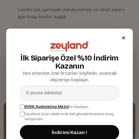
Lastikli bel, yumuşak dokulu kumaş ve rahat kesim;
gün boyu konfor sağlar.
Kumaş & Malzeme
İlk Siparişe Özel %10 İndirim
Bakım & Temizlik
Kazanın
Yeni sitemize özel fırsatları keşfedin, avantajlı
alışverişe başlayın.
KVKK Aydınlatma Metni
'ni okudum.
Tarafıma ticari elektronik ileti gönderilmesine onay
veriyorum.
İndirimi Kazan !