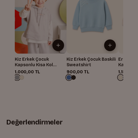
Kiz Erkek Çocuk
Kiz Erkek Çocuk Baskili
Erkek Ço
Kapsonlu Kisa Kol
Sweatshirt
Kanguru 
Sweatshirt
Sweatshi
1.000,00 TL
900,00 TL
1.180,00 
Değerlendirmeler