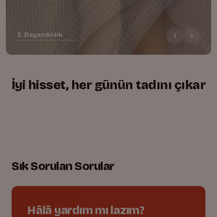
2. Dayanıklılık
İyi hisset, her günün tadını çıkar
+
+
+
Yumuşacık, rahat kesim
01.
Lastikli bel, tam uyum
02.
Oyuna dayanıklı dikişler
03.
Sık Sorulan Sorular
Hâlâ yardım mı lazım?