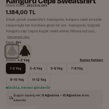
Kanguru Cepli Sweatshirt
ÜRÜN KODU:
262Z3ULG63
1.184,00 TL
Erkek çocuk sweatshirt: kapüşonlu, kanguru cepli ve sade
tasarımıyla her kombine giren bir üst. Kapüşonlu, bağcıklı
Kanguru cep Cepte küçük renkli etiket Ribana kol ucu...
Devamını oku
Renk:
Gri
Beden:
1-2 Yaş
Beden Rehberi
1-2 Yaş
3-4 Yaş
5-6 Yaş
7-8 Yaş
9-10 Yaş
11-12 Yaş
Stokta, hemen gönderilir
Bugün sipariş ver,
11 Ağustos – 13 Ağustos
arası
kapında