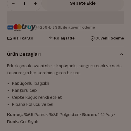
−
+
Sepete Ekle
256-bit SSL ile güvenli ödeme
Hızlı kargo
Kolay iade
Güvenli ödeme
Ürün Detayları
Erkek çocuk sweatshirt: kapüşonlu, kanguru cepli ve sade
tasarımıyla her kombine giren bir üst.
Kapüşonlu, bağcıklı
Kanguru cep
Cepte küçük renkli etiket
Ribana kol ucu ve bel
Kumaş:
%65 Pamuk %35 Polyester ·
Beden:
1-12 Yaş ·
Renk:
Gri, Siyah