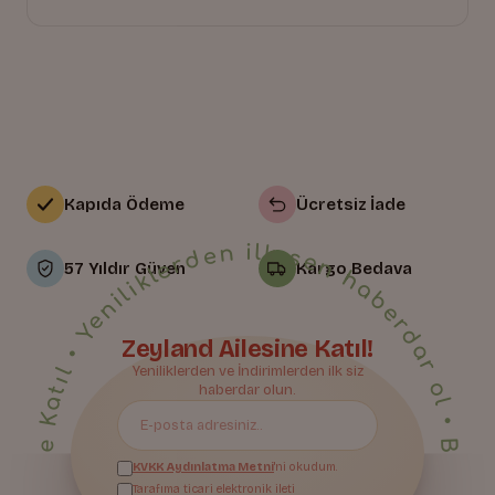
Kapıda Ödeme
Ücretsiz İade
• Yeniliklerden ilk sen haberdar ol • Bize Katıl • Yeniliklerden ilk sen haberdar ol • Bize Katıl • Yeniliklerden ilk sen haberdar ol • Bize Katıl • Yeniliklerden ilk sen haberdar ol • Bize Katıl • Yeniliklerden ilk sen haberdar ol • Bize Katıl • Yeniliklerden ilk sen haberdar ol • Bize Katıl • Yeniliklerden ilk sen haberdar ol • Bize Katıl • Yeniliklerden ilk sen haberdar ol • Bize Katıl • Yeniliklerden ilk sen haberdar ol • Bize Katıl • Yeniliklerden ilk sen haberdar ol • Bize Katıl • Yeniliklerden ilk sen haberdar ol • Bize Katıl • Yeniliklerden ilk sen haberdar ol • Bize Katıl • Yeniliklerden ilk sen haberdar ol • Bize Katıl • Yeniliklerden ilk sen haberdar ol • Bize Katıl • Yeniliklerden ilk sen haberdar ol • Bize Katıl • Yeniliklerden ilk sen haberdar ol • Bize Katıl • Yeniliklerden ilk sen haberdar ol • Bize Katıl • Yeniliklerden ilk sen haberdar ol • Bize Katıl • Yeniliklerden ilk sen haberdar ol •
57 Yıldır Güven
Kargo Bedava
Zeyland Ailesine Katıl!
Yeniliklerden ve İndirimlerden ilk siz
Bize Katıl
haberdar olun.
KVKK Aydınlatma Metni
'ni okudum.
Tarafıma ticari elektronik ileti