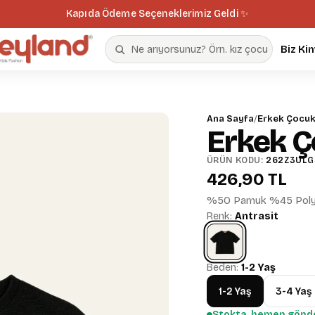
Kapıda Ödeme Seçeneklerimiz Geldi ✨
Biz Ki
Ana Sayfa
/
Erkek Çocuk
Erkek Ço
ÜRÜN KODU:
262Z3ULG
426,90 TL
%50 Pamuk %45 Polye
Renk:
Antrasit
Beden:
1-2 Yaş
1-2 Yaş
3-4 Yaş
Stokta, hemen gönde