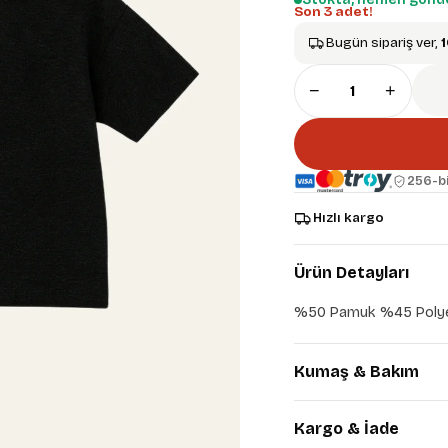
Son 3 adet!
Bugün sipariş ver,
1
−
+
256-bi
Hızlı kargo
Ürün Detayları
%50 Pamuk %45 Polye
Kumaş & Bakım
Kargo & İade