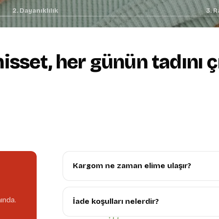
2. Dayanıklılık
3. R
 hisset, her günün tadını ç
+
Lastikli bel, tam uyum
02.
Kargom ne zaman elime ulaşır?
ında.
İade koşulları nelerdir?