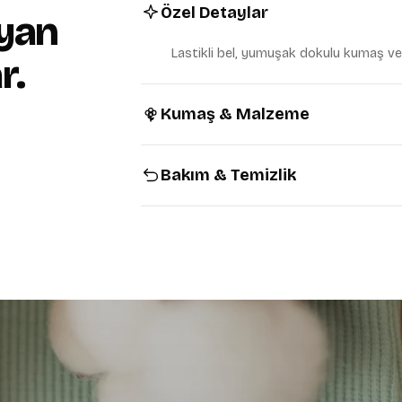
Özel Detaylar
yan
KVKK Aydınlatma Metni
'ni ok
Tarafıma ticari elektronik ileti
Lastikli bel, yumuşak dokulu kumaş ve
r.
veriyorum.
İndirimi Ka
Kumaş & Malzeme
Şimdi değil, tam fiy
Bakım & Temizlik