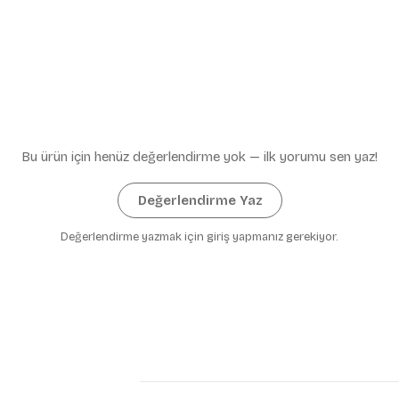
Bu ürün için henüz değerlendirme yok — ilk yorumu sen yaz!
Değerlendirme Yaz
Değerlendirme yazmak için giriş yapmanız gerekiyor.
%10 İndirim
Yeniliklerden ve kampany
haberdar olun, bülteni