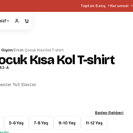
Toptan Satış
Kurumsal
miz?
 Giyim
/
Erkek Çocuk Kısa Kol T-shirt
cuk Kısa Kol T-shirt
53-A
ster %5 Elastan
Beden Rehberi
5-6 Yaş
7-8 Yaş
9-10 Yaş
11-12 Yaş
rilir