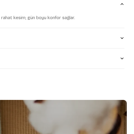
udum.
 gönderilmesine onay
 rahat kesim; gün boyu konfor sağlar.
zan
at öderim