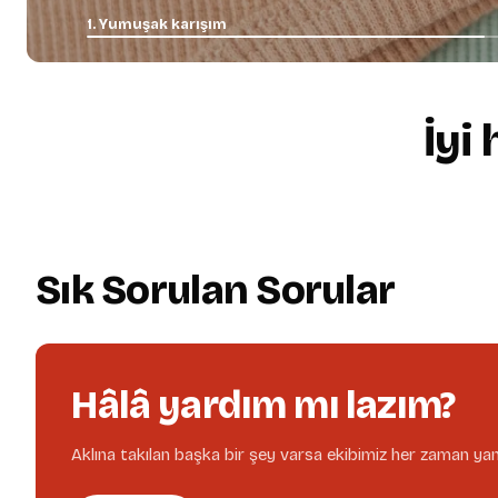
1. Yumuşak karışım
İyi
+
Yumuşacık, rahat kesim
01.
Sık Sorulan Sorular
Hâlâ yardım mı lazım?
Aklına takılan başka bir şey varsa ekibimiz her zaman yan