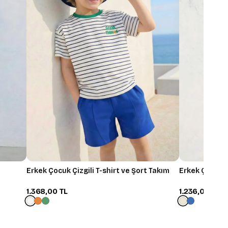
Erkek Çocuk Çizgili T-shirt ve Şort Takım
Erkek Çocuk B
1.368,00 TL
1.236,00 TL